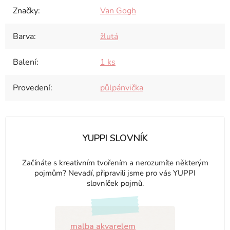
Značky
:
Van Gogh
Barva
:
žlutá
Balení
:
1 ks
Provedení
:
půlpánvička
YUPPI SLOVNÍK
Začínáte s kreativním tvořením a nerozumíte některým
pojmům? Nevadí, připravili jsme pro vás YUPPI
slovníček pojmů.
malba akvarelem