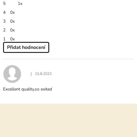
je
5
1x
5,0
z
4
0x
5
hvězdiček.
3
0x
2
0x
1
0x
Přidat hodnocení
V
Ý
P
I
|
15.8.2023
Hodnocení produktu je 5 z 5 hvězdiček.
S
H
Excellent quality,so exited
O
D
N
Z
O
C
á
E
p
N
Í