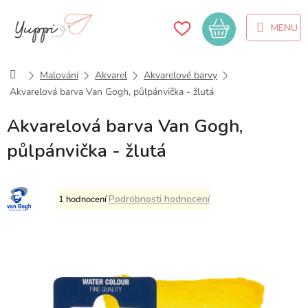
Přejít
na
Nákupní
obsah
košík
Domů
Malování
Akvarel
Akvarelové barvy
Akvarelová barva Van Gogh, půlpánvička - žlutá
Akvarelová barva Van Gogh,
půlpánvička - žlutá
Průměrné
Podrobnosti hodnocení
1 hodnocení
hodnocení
produktu
je
5,0
z
5
hvězdiček.