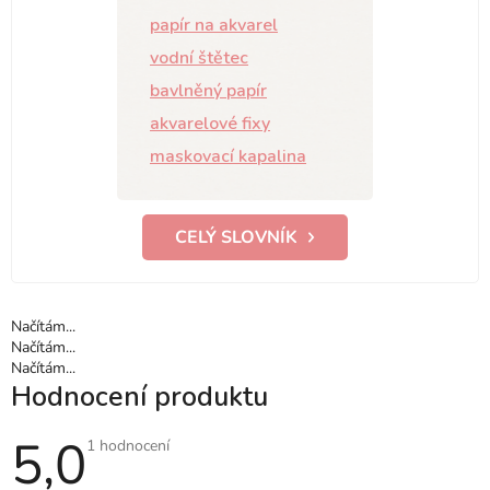
papír na akvarel
vodní štětec
bavlněný papír
akvarelové fixy
maskovací kapalina
CELÝ SLOVNÍK
Načítám...
Načítám...
Načítám...
Hodnocení produktu
5,0
Průměrné
1 hodnocení
hodnocení
produktu