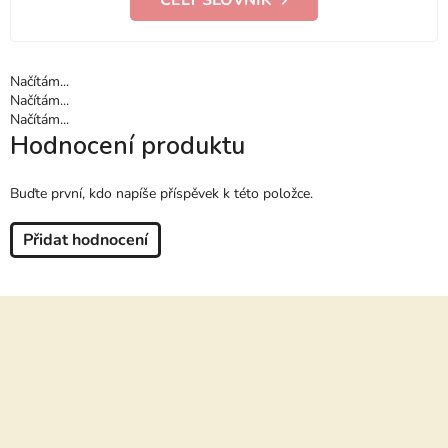
CELÝ SLOVNÍK
Načítám...
Načítám...
Načítám...
Hodnocení produktu
Buďte první, kdo napíše příspěvek k této položce.
Přidat hodnocení
Z
á
p
a
t