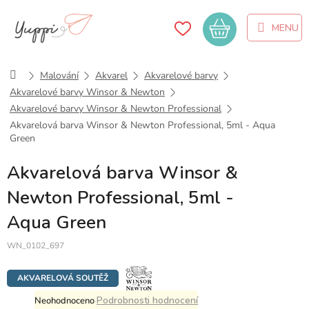
Přejít
na
Nákupní
obsah
košík
Domů
Malování
Akvarel
Akvarelové barvy
Akvarelové barvy Winsor & Newton
Akvarelové barvy Winsor & Newton Professional
Akvarelová barva Winsor & Newton Professional, 5ml - Aqua
Green
Akvarelová barva Winsor &
Newton Professional, 5ml -
Aqua Green
WN_0102_697
AKVARELOVÁ SOUTĚŽ
Průměrné
Podrobnosti hodnocení
Neohodnoceno