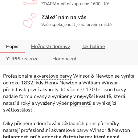
ZDARMA při nákupu nad 1600,- Kč
Záleží nám na vás
Vaše spokojenost je na prvním místě
Popis
Možnosti dopravy
Jak balíme
YUPPI recenze
Hodnocení
Profesionální
akvarelové barvy
Winsor & Newton se vyrábí
od roku 1832, kdy Henry Newton a William Winsor
představili první akvarely. Již více než 170 let jsou barvy
nadále formulovány a
vyráběny v nejvyšší kvalitě,
která
nabízí široký a vyvážený výběr
pigmentů
s vynikající
světlostálostí.
Díky přísnému dodržování základních principů značky,
nabízejí profesionální akvarelové barvy Winsor & Newton
brilantnost, průhlednost a čistotu barev, která nemá