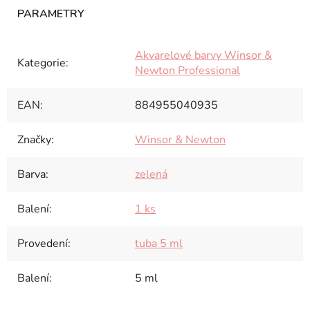
Akvarelové barvy Winsor &
Kategorie
:
Newton Professional
EAN
:
884955040935
Značky
:
Winsor & Newton
Barva
:
zelená
Balení
:
1 ks
Provedení
:
tuba 5 ml
Balení
:
5 ml