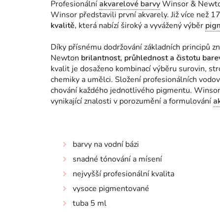
Profesionální
akvarelové barvy
Winsor & Newton
Winsor představili první akvarely. Již více než 
kvalitě,
která nabízí široký a vyvážený výběr
pig
Díky přísnému dodržování základních principů zn
Newton
brilantnost, průhlednost a čistotu bar
kvalit je dosaženo kombinací výběru surovin, st
chemiky a umělci. Složení profesionálních vodov
chování každého jednotlivého pigmentu.
Winsor 
vynikající znalosti v porozumění a formulování
a
barvy na vodní bázi
snadné tónování a mísení
nejvyšší profesionální kvalita
vysoce pigmentované
tuba 5 ml