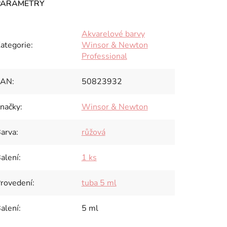
Akvarelové barvy
ategorie
:
Winsor & Newton
Professional
EAN
:
50823932
načky
:
Winsor & Newton
arva
:
růžová
alení
:
1 ks
rovedení
:
tuba 5 ml
alení
:
5 ml