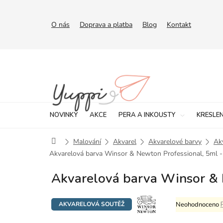
Přejít
na
obsah
O nás
Doprava a platba
Blog
Kontakt
NOVINKY
AKCE
PERA A INKOUSTY
KRESLEN
Domů
Malování
Akvarel
Akvarelové barvy
Ak
Akvarelová barva Winsor & Newton Professional, 5ml 
Akvarelová barva Winsor & 
Průměrné
Neohodnoceno
AKVARELOVÁ SOUTĚŽ
hodnocení
produktu