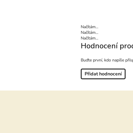
Načítám...
Načítám...
Načítám...
Hodnocení pro
Buďte první, kdo napíše přís
Přidat hodnocení
Z
á
p
a