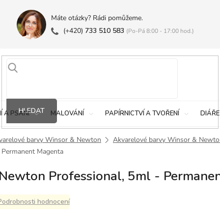
Máte otázky? Rádi pomůžeme.
(+420)
733 510 583
(Po-Pá 8:00 - 17:00 hod.)
HLEDAT
Í A PSANÍ
MALOVÁNÍ
PAPÍRNICTVÍ A TVOŘENÍ
DIÁŘE
varelové barvy Winsor & Newton
Akvarelové barvy Winsor & Newto
- Permanent Magenta
Newton Professional, 5ml - Permane
Podrobnosti hodnocení