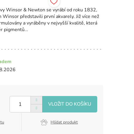
arvy Winsor & Newton se vyrábí od roku 1832,
insor představili první akvarely. Již více než
rmulovány a vyráběny v nejvyšší kvalitě, která
ěr pigmentů...
ladem
8.2026
ktu
Hlídat produkt