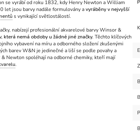
 se vyrábí od roku 1832, kdy Henry Newton a William
170 let jsou barvy nadále formulovány a
vyráběny v nejvyšší
mentů
s vynikající světlostálostí.
K
ačky, nabízejí profesionální akvarelové barvy Winsor &
ev, která nemá obdoby u žádné jiné značky.
Těchto klíčových
rojního vybavení na míru a odborného složení zkušenými
ých barev W&N je jedinečné a liší se podle povahy a
& Newton spoléhají na odborné chemiky, kteří mají
kvarelu
.
Z
B
B
P
B