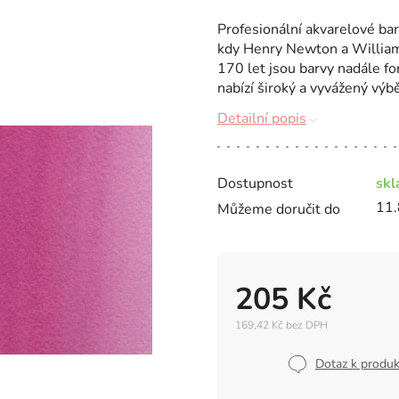
Profesionální akvarelové b
kdy Henry Newton a William W
170 let jsou barvy nadále fo
nabízí široký a vyvážený výb
Detailní popis
Dostupnost
sk
11.
Můžeme doručit do
205 Kč
169,42 Kč bez DPH
Měrná
cena:
Dotaz k produ