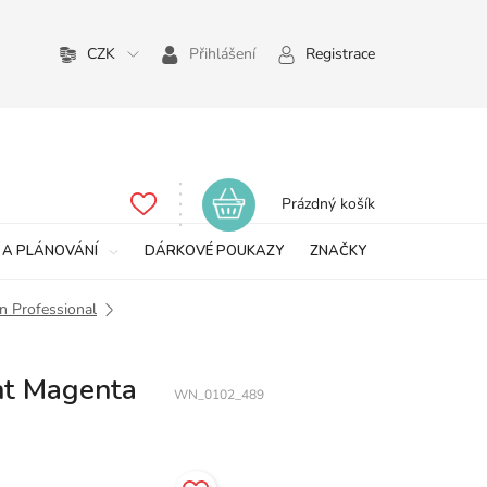
CZK
Přihlášení
Registrace
Nákupní
Prázdný košík
košík
 A PLÁNOVÁNÍ
DÁRKOVÉ POUKAZY
ZNAČKY
n Professional
nt Magenta
WN_0102_489