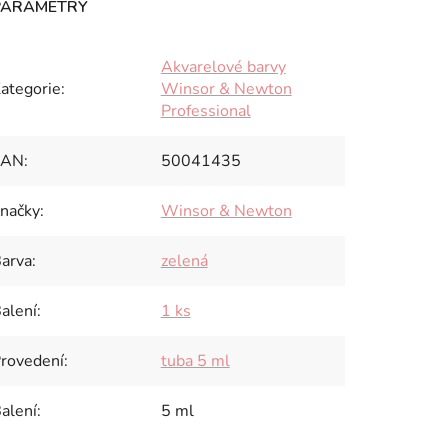
Akvarelové barvy
ategorie
:
Winsor & Newton
Professional
EAN
:
50041435
načky
:
Winsor & Newton
arva
:
zelená
alení
:
1 ks
rovedení
:
tuba 5 ml
alení
:
5 ml