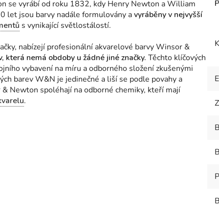
 se vyrábí od roku 1832, kdy Henry Newton a William
170 let jsou barvy nadále formulovány a
vyráběny v nejvyšší
mentů
s vynikající světlostálostí.
K
ačky, nabízejí profesionální akvarelové barvy Winsor &
ev, která nemá obdoby u žádné jiné značky.
Těchto klíčových
rojního vybavení na míru a odborného složení zkušenými
ých barev W&N je jedinečné a liší se podle povahy a
& Newton spoléhají na odborné chemiky, kteří mají
kvarelu
.
Z
B
B
P
B