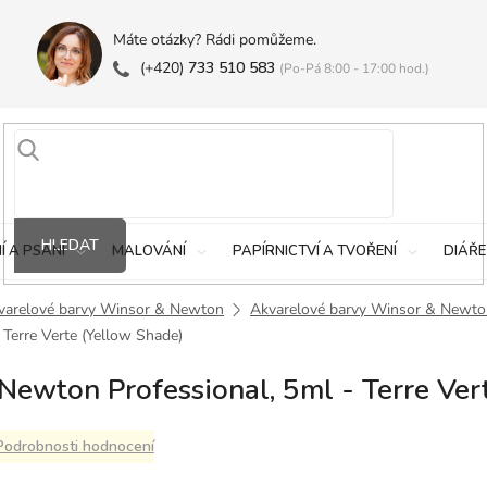
Máte otázky? Rádi pomůžeme.
(+420)
733 510 583
(Po-Pá 8:00 - 17:00 hod.)
HLEDAT
Í A PSANÍ
MALOVÁNÍ
PAPÍRNICTVÍ A TVOŘENÍ
DIÁŘE
varelové barvy Winsor & Newton
Akvarelové barvy Winsor & Newto
Terre Verte (Yellow Shade)
ewton Professional, 5ml - Terre Ver
Podrobnosti hodnocení