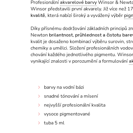
Profesionální
akvarelové barvy
Winsor & Newton
Winsor představili první akvarely. Již více než 
kvalitě,
která nabízí široký a vyvážený výběr
pig
Díky přísnému dodržování základních principů zn
Newton
brilantnost, průhlednost a čistotu bar
kvalit je dosaženo kombinací výběru surovin, st
chemiky a umělci. Složení profesionálních vodov
chování každého jednotlivého pigmentu.
Winsor 
vynikající znalosti v porozumění a formulování
a
barvy na vodní bázi
snadné tónování a mísení
nejvyšší profesionální kvalita
vysoce pigmentované
tuba 5 ml