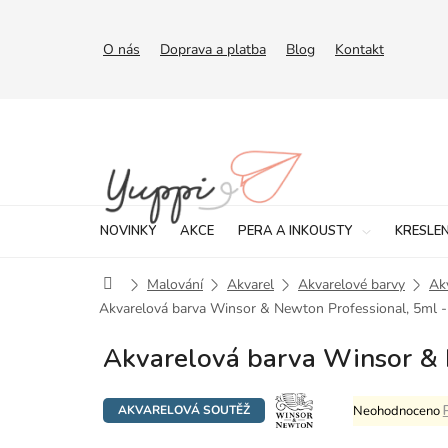
Přejít
na
obsah
O nás
Doprava a platba
Blog
Kontakt
NOVINKY
AKCE
PERA A INKOUSTY
KRESLEN
Domů
Malování
Akvarel
Akvarelové barvy
Ak
Akvarelová barva Winsor & Newton Professional, 5ml - 
Akvarelová barva Winsor & N
Průměrné
Neohodnoceno
AKVARELOVÁ SOUTĚŽ
hodnocení
produktu