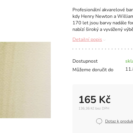
Profesionální akvarelové b
kdy Henry Newton a William W
170 let jsou barvy nadále fo
nabízí široký a vyvážený výb
Detailní popis
Dostupnost
sk
11.
Můžeme doručit do
165 Kč
136,36 Kč bez DPH
Měrná
cena:
Dotaz k produ