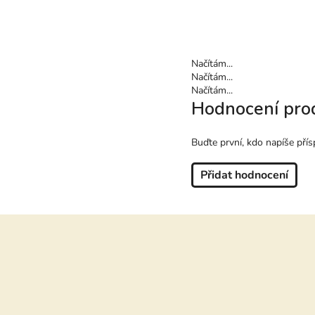
Načítám...
Načítám...
Načítám...
Hodnocení pro
Buďte první, kdo napíše přís
Přidat hodnocení
Z
á
p
a