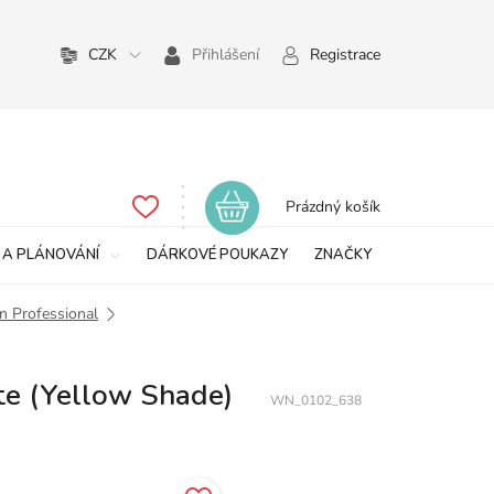
CZK
Přihlášení
Registrace
Nákupní
Prázdný košík
košík
 A PLÁNOVÁNÍ
DÁRKOVÉ POUKAZY
ZNAČKY
n Professional
te (Yellow Shade)
WN_0102_638