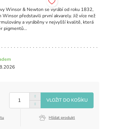
arvy Winsor & Newton se vyrábí od roku 1832,
insor představili první akvarely. Již více než
rmulovány a vyráběny v nejvyšší kvalitě, která
ěr pigmentů...
ladem
8.2026
ktu
Hlídat produkt