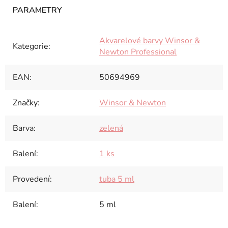
Akvarelové barvy Winsor &
Kategorie
:
Newton Professional
EAN
:
50694969
Značky
:
Winsor & Newton
Barva
:
zelená
Balení
:
1 ks
Provedení
:
tuba 5 ml
Balení
:
5 ml