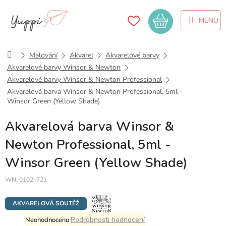
Přejít
na
Nákupní
obsah
košík
Domů
Malování
Akvarel
Akvarelové barvy
Akvarelové barvy Winsor & Newton
Akvarelové barvy Winsor & Newton Professional
Akvarelová barva Winsor & Newton Professional, 5ml -
Winsor Green (Yellow Shade)
Akvarelová barva Winsor &
Newton Professional, 5ml -
Winsor Green (Yellow Shade)
WN_0102_721
AKVARELOVÁ SOUTĚŽ
Průměrné
Podrobnosti hodnocení
Neohodnoceno