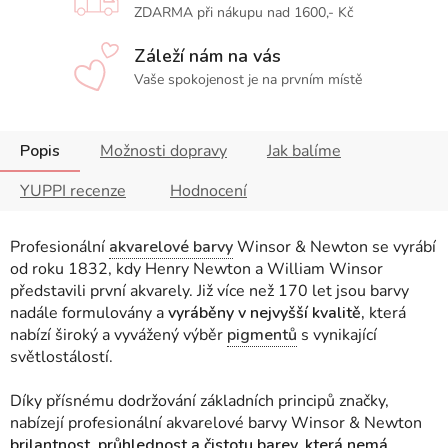
ZDARMA při nákupu nad 1600,- Kč
Záleží nám na vás
Vaše spokojenost je na prvním místě
Popis
Možnosti dopravy
Jak balíme
YUPPI recenze
Hodnocení
Profesionální
akvarelové barvy
Winsor & Newton se vyrábí
od roku 1832, kdy Henry Newton a William Winsor
představili první akvarely. Již více než 170 let jsou barvy
nadále formulovány a
vyráběny v nejvyšší kvalitě,
která
nabízí široký a vyvážený výběr
pigmentů
s vynikající
světlostálostí.
Díky přísnému dodržování základních principů značky,
nabízejí profesionální akvarelové barvy Winsor & Newton
brilantnost, průhlednost a čistotu barev, která nemá