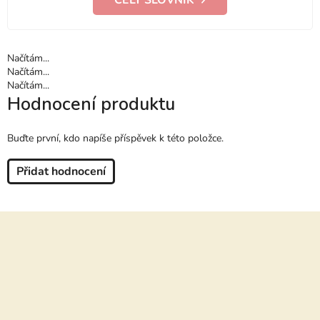
CELÝ SLOVNÍK
Načítám...
Načítám...
Načítám...
Hodnocení produktu
Buďte první, kdo napíše příspěvek k této položce.
Přidat hodnocení
Z
á
p
a
t