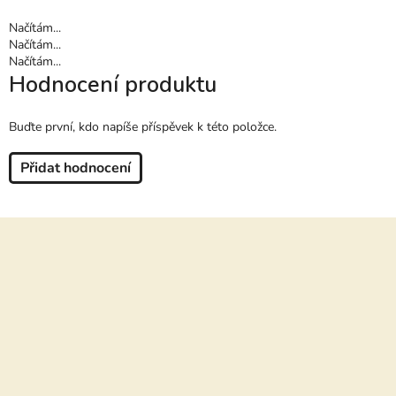
Načítám...
Načítám...
Načítám...
Hodnocení produktu
Buďte první, kdo napíše příspěvek k této položce.
Přidat hodnocení
Z
á
p
a
t
í