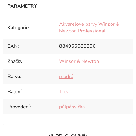
Akvarelové barvy Winsor &
Kategorie
:
Newton Professional
EAN
:
884955085806
Značky
:
Winsor & Newton
Barva
:
modrá
Balení
:
1 ks
Provedení
:
půlpánvička