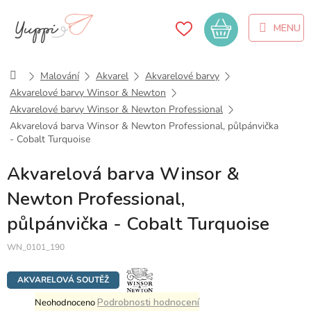
Přejít
na
Nákupní
obsah
košík
Domů
Malování
Akvarel
Akvarelové barvy
Akvarelové barvy Winsor & Newton
Akvarelové barvy Winsor & Newton Professional
Akvarelová barva Winsor & Newton Professional, půlpánvička
- Cobalt Turquoise
Akvarelová barva Winsor &
Newton Professional,
půlpánvička - Cobalt Turquoise
WN_0101_190
AKVARELOVÁ SOUTĚŽ
Průměrné
Podrobnosti hodnocení
Neohodnoceno