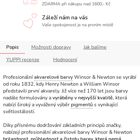
ZDARMA při nákupu nad 1600,- Kč
Záleží nám na vás
Vaše spokojenost je na prvním místě
Popis
Možnosti dopravy
Jak balíme
YUPPI recenze
Hodnocení
Profesionální
akvarelové barvy
Winsor & Newton se vyrábí
od roku 1832, kdy Henry Newton a William Winsor
představili první akvarely. Již více než 170 let jsou barvy
nadále formulovány a
vyráběny v nejvyšší kvalitě,
která
nabízí široký a vyvážený výběr
pigmentů
s vynikající
světlostálostí.
Díky přísnému dodržování základních principů značky,
nabízejí profesionální akvarelové barvy Winsor & Newton
brilantnost, průhlednost a čistotu barev, která nemá