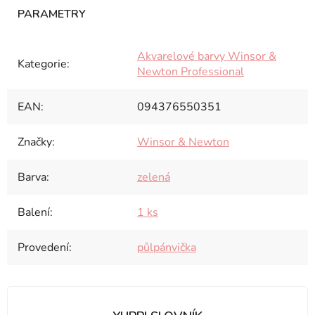
Akvarelové barvy Winsor &
Kategorie
:
Newton Professional
EAN
:
094376550351
Značky
:
Winsor & Newton
Barva
:
zelená
Balení
:
1 ks
Provedení
:
půlpánvička