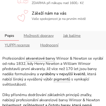
ZDARMA při nákupu nad 1600,- Kč
Záleží nám na vás
Vaše spokojenost je na prvním místě
Popis
Možnosti dopravy
Jak balíme
YUPPI recenze
Hodnocení
Profesionální
akvarelové barvy
Winsor & Newton se vyrábí
od roku 1832, kdy Henry Newton a William Winsor
představili první akvarely. Již více než 170 let jsou barvy
nadále formulovány a
vyráběny v nejvyšší kvalitě,
která
nabízí široký a vyvážený výběr
pigmentů
s vynikající
světlostálostí.
Díky přísnému dodržování základních principů značky,
nabízejí profesionální akvarelové barvy Winsor & Newton
brilantnost, průhlednost a čistotu barev, která nemá