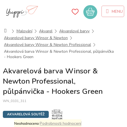
Přejít
na
Nákupní
obsah
košík
Domů
Malování
Akvarel
Akvarelové barvy
Akvarelové barvy Winsor & Newton
Akvarelové barvy Winsor & Newton Professional
Akvarelová barva Winsor & Newton Professional, půlpánvička
- Hookers Green
Akvarelová barva Winsor &
Newton Professional,
půlpánvička - Hookers Green
WN_0101_311
AKVARELOVÁ SOUTĚŽ
Průměrné
Podrobnosti hodnocení
Neohodnoceno