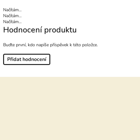
Načítám...
Načítám...
Načítám...
Hodnocení produktu
Buďte první, kdo napíše příspěvek k této položce.
Přidat hodnocení
Z
á
p
a
t
í