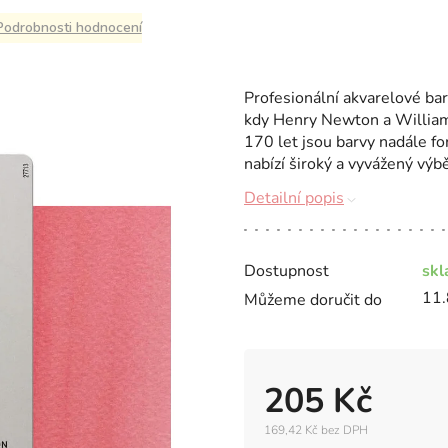
Podrobnosti hodnocení
Profesionální akvarelové b
kdy Henry Newton a William W
170 let jsou barvy nadále fo
nabízí široký a vyvážený výb
Detailní popis
Dostupnost
sk
11.
Můžeme doručit do
205 Kč
169,42 Kč bez DPH