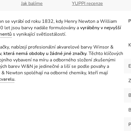
Jak balíme
YUPPI recenze
 se vyrábí od roku 1832, kdy Henry Newton a William
170 let jsou barvy nadále formulovány a
vyráběny v nejvyšší
mentů
s vynikající světlostálostí.
K
ačky, nabízejí profesionální akvarelové barvy Winsor &
ev, která nemá obdoby u žádné jiné značky.
Těchto klíčových
rojního vybavení na míru a odborného složení zkušenými
ých barev W&N je jedinečné a liší se podle povahy a
& Newton spoléhají na odborné chemiky, kteří mají
kvarelu
.
Z
B
B
P