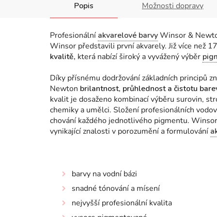
Popis
Možnosti dopravy
Profesionální
akvarelové barvy
Winsor & Newton
Winsor představili první akvarely. Již více než 
kvalitě,
která nabízí široký a vyvážený výběr
pig
Díky přísnému dodržování základních principů zn
Newton
brilantnost, průhlednost a čistotu bar
kvalit je dosaženo kombinací výběru surovin, st
chemiky a umělci. Složení profesionálních vodov
chování každého jednotlivého pigmentu.
Winsor 
vynikající znalosti v porozumění a formulování
a
barvy na vodní bázi
snadné tónování a mísení
nejvyšší profesionální kvalita