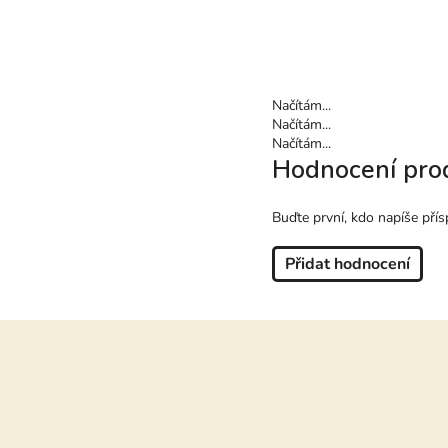
Načítám...
Načítám...
Načítám...
Hodnocení pro
Buďte první, kdo napíše přís
Přidat hodnocení
Z
á
p
a