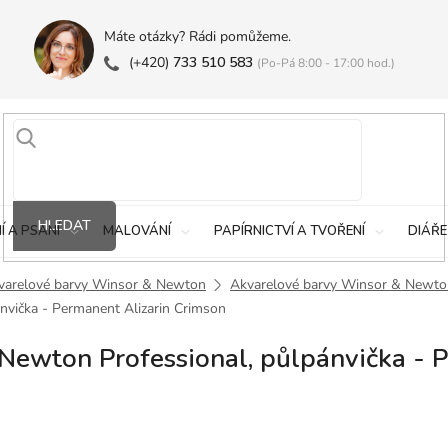
Máte otázky? Rádi pomůžeme.
(+420)
733 510 583
(Po-Pá 8:00 - 17:00 hod.)
HLEDAT
Í A PSANÍ
MALOVÁNÍ
PAPÍRNICTVÍ A TVOŘENÍ
DIÁŘE
varelové barvy Winsor & Newton
Akvarelové barvy Winsor & Newto
nvička - Permanent Alizarin Crimson
ewton Professional, půlpánvička - P