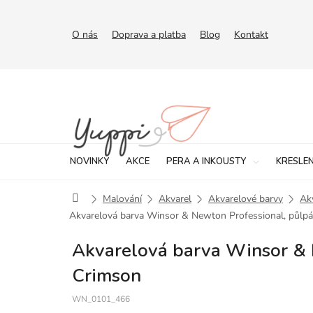
Přejít
na
obsah
O nás
Doprava a platba
Blog
Kontakt
NOVINKY
AKCE
PERA A INKOUSTY
KRESLEN
Domů
Malování
Akvarel
Akvarelové barvy
Ak
Akvarelová barva Winsor & Newton Professional, půlpá
Akvarelová barva Winsor & N
Crimson
WN_0101_466