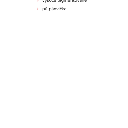
vysoce pigmentované
půlpánvička