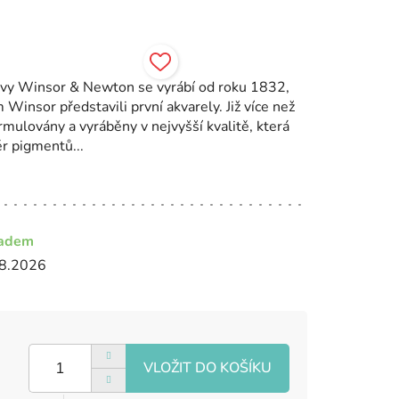
arvy Winsor & Newton se vyrábí od roku 1832,
insor představili první akvarely. Již více než
rmulovány a vyráběny v nejvyšší kvalitě, která
ěr pigmentů...
ladem
8.2026