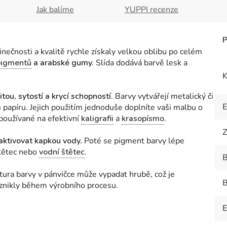
Jak balíme
YUPPI recenze
nečnosti a kvalitě rychle získaly velkou oblibu po celém
pigmentů
a arabské gumy.
Slída dodává barvě lesk a
K
tou, sytostí a krycí schopností.
Barvy vytvářejí metalický či
m
papíru. Jejich použitím jednoduše doplníte vaši malbu o
 používané na efektivní
kaligrafii
a
krasopísmo
.
Z
aktivovat kapkou vody.
Poté se pigment barvy lépe
štětec nebo
vodní štětec
.
B
xtura barvy v pánvičce může vypadat hrubě, což je
B
znikly během výrobního procesu.
E