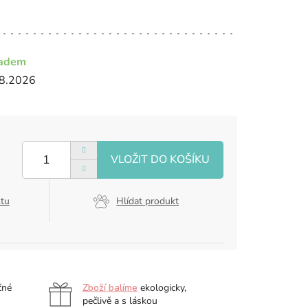
ladem
8.2026
ktu
Hlídat produkt
čné
Zboží balíme
ekologicky,
pečlivě a s láskou