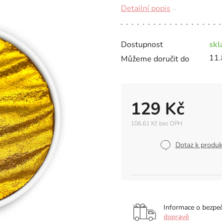
Detailní popis
Dostupnost
sk
11.
Můžeme doručit do
129 Kč
106,61 Kč bez DPH
Měrná
cena:
Dotaz k produ
Informace o bezpe
dopravě