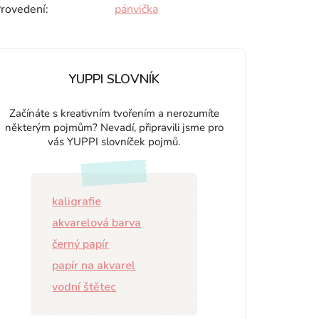
rovedení
:
pánvička
YUPPI SLOVNÍK
Začínáte s kreativním tvořením a nerozumíte
některým pojmům? Nevadí, připravili jsme pro
vás YUPPI slovníček pojmů.
kaligrafie
akvarelová barva
černý papír
papír na akvarel
vodní štětec