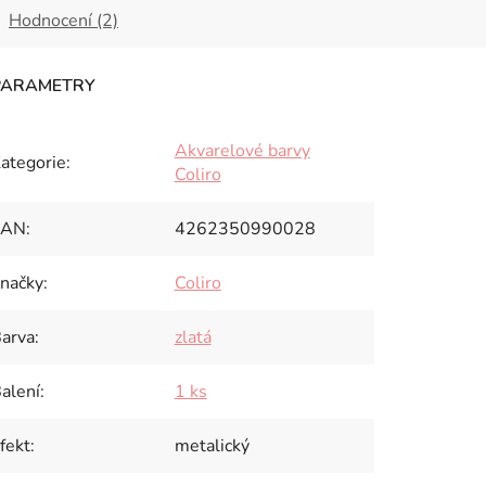
Hodnocení (2)
Akvarelové barvy
ategorie
:
Coliro
EAN
:
4262350990028
načky
:
Coliro
arva
:
zlatá
alení
:
1 ks
fekt
:
metalický