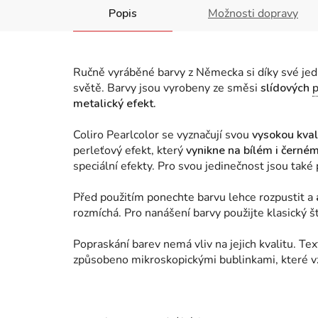
Popis
Možnosti dopravy
Ručně vyráběné barvy z Německa si díky své jedi
světě. Barvy jsou vyrobeny ze směsi
slídových
metalický efekt.
Coliro Pearlcolor se vyznačují svou
vysokou kvali
perleťový efekt, který
vynikne na bílém i černé
speciální efekty. Pro svou jedinečnost jsou také
Před použitím ponechte barvu lehce rozpustit a
rozmíchá. Pro nanášení barvy použijte klasický 
Popraskání barev nemá vliv na jejich kvalitu. Te
způsobeno mikroskopickými bublinkami, které v