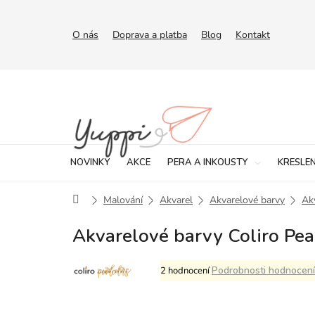
Přejít
na
obsah
O nás
Doprava a platba
Blog
Kontakt
NOVINKY
AKCE
PERA A INKOUSTY
KRESLEN
Domů
Malování
Akvarel
Akvarelové barvy
Ak
Akvarelové barvy Coliro Pear
Průměrné
Podrobnosti hodnocení
2 hodnocení
hodnocení
produktu
je