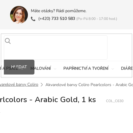
Máte otázky? Rádi pomůžeme.
(+420)
733 510 583
(Po-Pá 8:00 - 17:00 hod.)
HLEDAT
Í A PSANÍ
MALOVÁNÍ
PAPÍRNICTVÍ A TVOŘENÍ
DIÁŘE
varelové barvy Coliro
Akvarelové barvy Coliro Pearlcolors - Arabic Go
lcolors - Arabic Gold, 1 ks
COL_C630