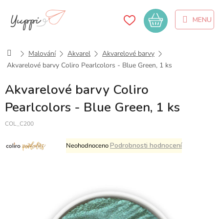
Přejít
na
Nákupní
obsah
košík
Domů
Malování
Akvarel
Akvarelové barvy
Akvarelové barvy Coliro Pearlcolors - Blue Green, 1 ks
Akvarelové barvy Coliro
Pearlcolors - Blue Green, 1 ks
COL_C200
Průměrné
Podrobnosti hodnocení
Neohodnoceno
hodnocení
produktu
je
0,0
z
5
hvězdiček.