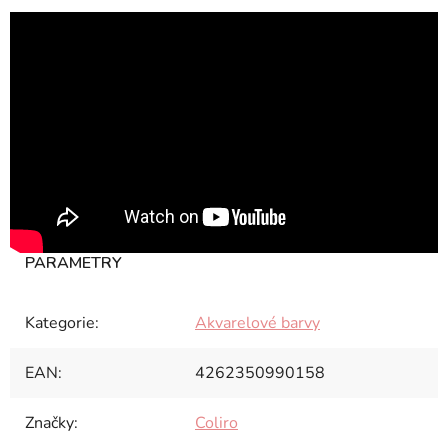
Kategorie
:
Akvarelové barvy
EAN
:
4262350990158
Značky
:
Coliro