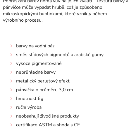
Popraskání barev nemá vliv na jejich kvalitu. Textura barvy v
pánvičce může vypadat hrubě, což je způsobeno
mikroskopickými bublinkami, které vznikly během
výrobního procesu.
barvy na vodní bázi
směs slídových pigmentů a arabské gumy
vysoce pigmentované
neprůhledné barvy
metalický perleťový efekt
pánvička
o průměru 3,0 cm
hmotnost 6g
ruční výroba
neobsahují živočišné produkty
certifikace ASTM a shoda s CE