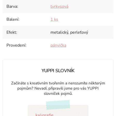
Barva
:
tyrkysová
Balení
:
1 ks
Efekt
:
metalický, perleťový
Provedení
:
pánvička
YUPPI SLOVNÍK
Začínáte s kreativním tvořením a nerozumíte některým
pojmům? Nevadí, připravili jsme pro vás YUPPI
slovníček pojmů.
kaligrafie