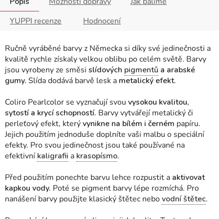
Popis
Možnosti dopravy
Jak balíme
YUPPI recenze
Hodnocení
Ručně vyráběné barvy z Německa si díky své jedinečnosti a
kvalitě rychle získaly velkou oblibu po celém světě. Barvy
jsou vyrobeny ze směsi
slídových
pigmentů
a arabské
gumy.
Slída dodává barvě lesk a
metalický efekt.
Coliro Pearlcolor se vyznačují svou
vysokou kvalitou,
sytostí a krycí schopností.
Barvy vytvářejí metalický či
perleťový efekt, který
vynikne na bílém i černém
papíru.
Jejich použitím jednoduše doplníte vaši malbu o speciální
efekty. Pro svou jedinečnost jsou také používané na
efektivní
kaligrafii
a
krasopísmo
.
Před použitím ponechte barvu lehce rozpustit a
aktivovat
kapkou vody.
Poté se pigment barvy lépe rozmíchá. Pro
nanášení barvy použijte klasický štětec nebo
vodní štětec
.