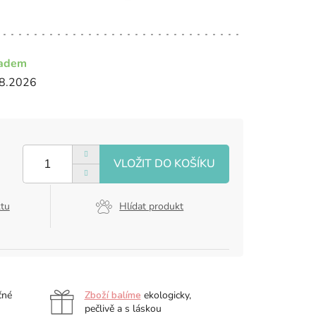
ladem
8.2026
ktu
Hlídat produkt
čné
Zboží balíme
ekologicky,
pečlivě a s láskou