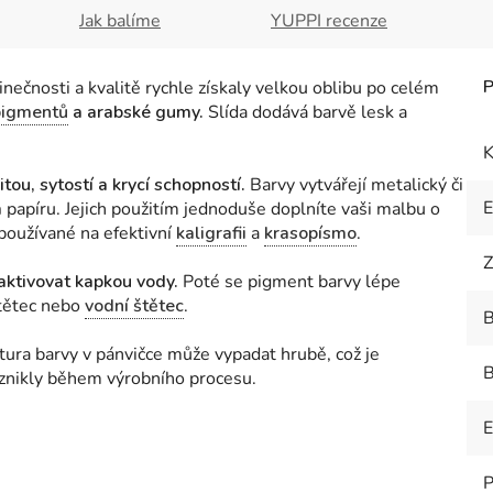
Jak balíme
YUPPI recenze
nečnosti a kvalitě rychle získaly velkou oblibu po celém
pigmentů
a arabské gumy.
Slída dodává barvě lesk a
K
tou, sytostí a krycí schopností.
Barvy vytvářejí metalický či
m
papíru. Jejich použitím jednoduše doplníte vaši malbu o
 používané na efektivní
kaligrafii
a
krasopísmo
.
Z
aktivovat kapkou vody.
Poté se pigment barvy lépe
štětec nebo
vodní štětec
.
B
xtura barvy v pánvičce může vypadat hrubě, což je
B
znikly během výrobního procesu.
E
P