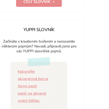
CELÝ SLOVNÍK
YUPPI SLOVNÍK
Začínáte s kreativním tvořením a nerozumíte
některým pojmům? Nevadí, připravili jsme pro
vás YUPPI slovníček pojmů.
kaligrafie
akvarelová barva
černý papír
papír na akvarel
vodní štětec