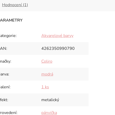
Hodnocení (1)
ategorie
:
Akvarelové barvy
EAN
:
4262350990790
načky
:
Coliro
arva
:
modrá
alení
:
1 ks
fekt
:
metalický
rovedení
:
pánvička