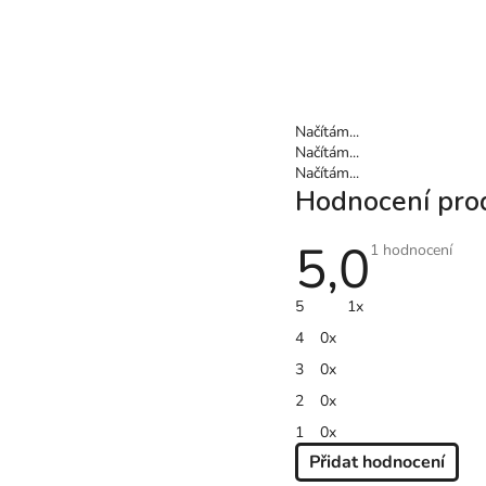
Načítám...
Načítám...
Načítám...
Hodnocení pro
5,0
Průměrné
1 hodnocení
hodnocení
produktu
je
5
1x
5,0
z
4
0x
5
hvězdiček.
3
0x
2
0x
1
0x
Přidat hodnocení