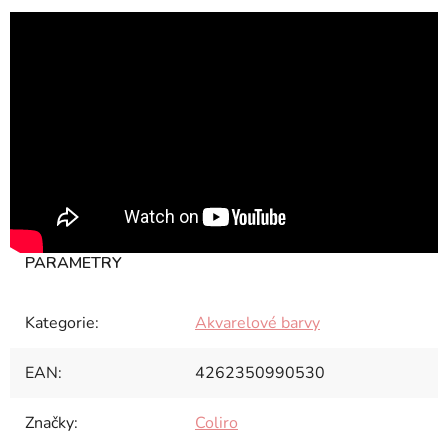
Kategorie
:
Akvarelové barvy
EAN
:
4262350990530
Značky
:
Coliro