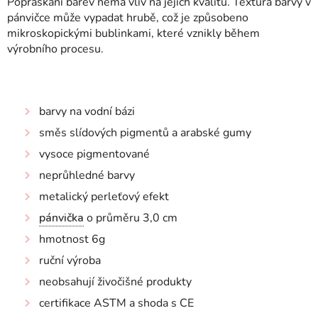
Popraskání barev nemá vliv na jejich kvalitu. Textura barvy v
pánvičce může vypadat hrubě, což je způsobeno
mikroskopickými bublinkami, které vznikly během
výrobního procesu.
barvy na vodní bázi
směs slídových pigmentů a arabské gumy
vysoce pigmentované
neprůhledné barvy
metalický perleťový efekt
pánvička
o průměru 3,0 cm
hmotnost 6g
ruční výroba
neobsahují živočišné produkty
certifikace ASTM a shoda s CE