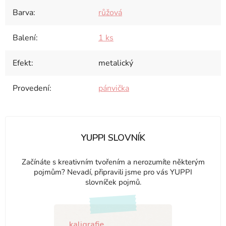
Barva
:
růžová
Balení
:
1 ks
Efekt
:
metalický
Provedení
:
pánvička
YUPPI SLOVNÍK
Začínáte s kreativním tvořením a nerozumíte některým
pojmům? Nevadí, připravili jsme pro vás YUPPI
slovníček pojmů.
kaligrafie