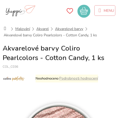
Přejít
na
Nákupní
obsah
košík
Domů
Malování
Akvarel
Akvarelové barvy
Akvarelové barvy Coliro Pearlcolors - Cotton Candy, 1 ks
Akvarelové barvy Coliro
Pearlcolors - Cotton Candy, 1 ks
COL_C036
Průměrné
Podrobnosti hodnocení
Neohodnoceno
hodnocení
produktu
je
0,0
z
5
hvězdiček.