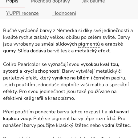
Popis
Možnosti dopravy
Jak balíme
YUPPI recenze
Hodnocení
Ručně vyráběné barvy z Německa si díky své jedinečnosti a
kvalitě rychle získaly velkou oblibu po celém světě. Barvy
jsou vyrobeny ze směsi
slídových
pigmentů
a arabské
gumy.
Slída dodává barvě lesk a
metalický efekt.
Coliro Pearlcolor se vyznačují svou
vysokou kvalitou,
sytostí a krycí schopností.
Barvy vytvářejí metalický či
perleťový efekt, který
vynikne na bílém i černém
papíru.
Jejich použitím jednoduše doplníte vaši malbu o speciální
efekty. Pro svou jedinečnost jsou také používané na
efektivní
kaligrafii
a
krasopísmo
.
Před použitím ponechte barvu lehce rozpustit a
aktivovat
kapkou vody.
Poté se pigment barvy lépe rozmíchá. Pro
nanášení barvy použijte klasický štětec nebo
vodní štětec
.