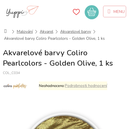
Přejít
na
Nákupní
obsah
košík
Domů
Malování
Akvarel
Akvarelové barvy
Akvarelové barvy Coliro Pearlcolors - Golden Olive, 1 ks
Akvarelové barvy Coliro
Pearlcolors - Golden Olive, 1 ks
COL_C034
Průměrné
Podrobnosti hodnocení
Neohodnoceno
hodnocení
produktu
je
0,0
z
5
hvězdiček.