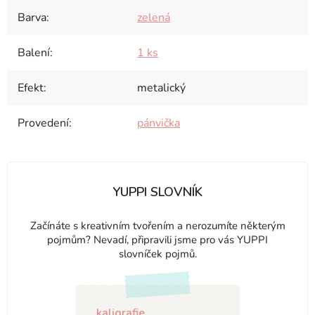
Barva
:
zelená
Balení
:
1 ks
Efekt
:
metalický
Provedení
:
pánvička
YUPPI SLOVNÍK
Začínáte s kreativním tvořením a nerozumíte některým
pojmům? Nevadí, připravili jsme pro vás YUPPI
slovníček pojmů.
kaligrafie