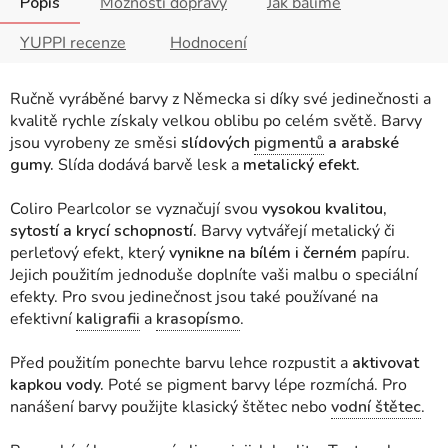
Popis
Možnosti dopravy
Jak balíme
YUPPI recenze
Hodnocení
Ručně vyráběné barvy z Německa si díky své jedinečnosti a
kvalitě rychle získaly velkou oblibu po celém světě. Barvy
jsou vyrobeny ze směsi
slídových
pigmentů
a arabské
gumy.
Slída dodává barvě lesk a
metalický efekt.
Coliro Pearlcolor se vyznačují svou
vysokou kvalitou,
sytostí a krycí schopností.
Barvy vytvářejí metalický či
perleťový efekt, který
vynikne na bílém i černém
papíru.
Jejich použitím jednoduše doplníte vaši malbu o speciální
efekty. Pro svou jedinečnost jsou také používané na
efektivní
kaligrafii
a
krasopísmo
.
Před použitím ponechte barvu lehce rozpustit a
aktivovat
kapkou vody.
Poté se pigment barvy lépe rozmíchá. Pro
nanášení barvy použijte klasický štětec nebo
vodní štětec
.