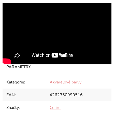
Kategorie
:
Akvarelové barvy
EAN
:
4262350990516
Značky
:
Coliro