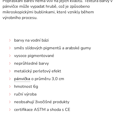
Popraskání barev nemá vliv na jejich kvalitu. Textura barvy v
pánvičce může vypadat hrubě, což je způsobeno
mikroskopickými bublinkami, které vznikly během
výrobního procesu.
barvy na vodní bázi
směs slídových pigmentů a arabské gumy
vysoce pigmentované
neprůhledné barvy
metalický perleťový efekt
pánvička
o průměru 3,0 cm
hmotnost 6g
ruční výroba
neobsahují živočišné produkty
certifikace ASTM a shoda s CE