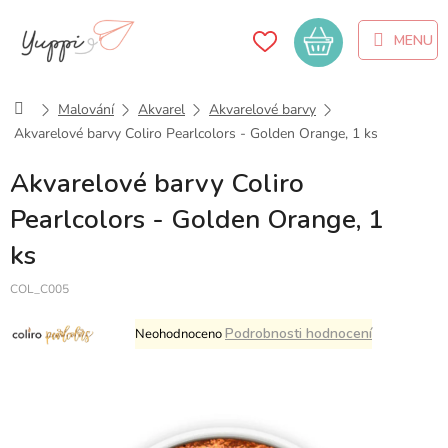
Přejít
na
Nákupní
obsah
košík
Domů
Malování
Akvarel
Akvarelové barvy
Akvarelové barvy Coliro Pearlcolors - Golden Orange, 1 ks
Akvarelové barvy Coliro
Pearlcolors - Golden Orange, 1
ks
COL_C005
Průměrné
Podrobnosti hodnocení
Neohodnoceno
hodnocení
produktu
je
0,0
z
5