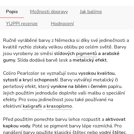
Popis
Možnosti dopravy
Jak balíme
YUPPI recenze
Hodnocení
Ručně vyráběné barvy z Německa si díky své jedinečnosti a
kvalitě rychle získaly velkou oblibu po celém světě. Barvy
jsou vyrobeny ze směsi
slídových
pigmentů
a arabské
gumy.
Slída dodává barvě lesk a
metalický efekt.
Coliro Pearlcolor se vyznačují svou
vysokou kvalitou,
sytostí a krycí schopností.
Barvy vytvářejí metalický či
perleťový efekt, který
vynikne na bílém i černém
papíru.
Jejich použitím jednoduše doplníte vaši malbu o speciální
efekty. Pro svou jedinečnost jsou také používané na
efektivní
kaligrafii
a
krasopísmo
.
Před použitím ponechte barvu lehce rozpustit a
aktivovat
kapkou vody.
Poté se pigment barvy lépe rozmíchá. Pro
nanášení barvy použijte klasický štětec nebo
vodní štětec
.