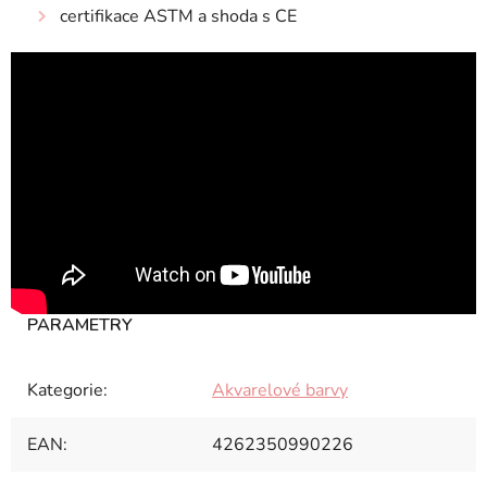
certifikace ASTM a shoda s CE
Kategorie
:
Akvarelové barvy
EAN
:
4262350990226