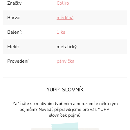
Značky
:
Coliro
Barva
:
měděná
Balení
:
1 ks
Efekt
:
metalický
Provedení
:
pánvička
YUPPI SLOVNÍK
Začínáte s kreativním tvořením a nerozumíte některým
pojmům? Nevadí, připravili jsme pro vás YUPPI
slovníček pojmů.