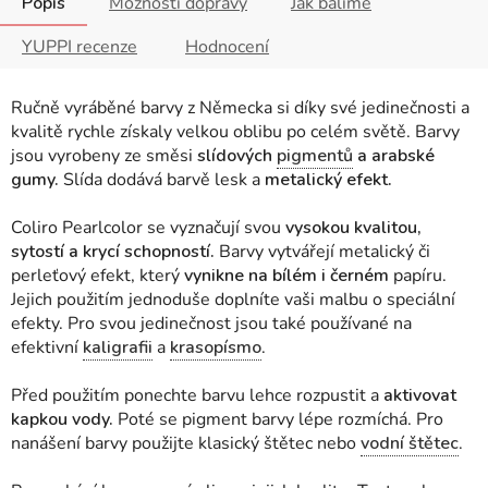
Popis
Možnosti dopravy
Jak balíme
YUPPI recenze
Hodnocení
Ručně vyráběné barvy z Německa si díky své jedinečnosti a
kvalitě rychle získaly velkou oblibu po celém světě. Barvy
jsou vyrobeny ze směsi
slídových
pigmentů
a arabské
gumy.
Slída dodává barvě lesk a
metalický efekt.
Coliro Pearlcolor se vyznačují svou
vysokou kvalitou,
sytostí a krycí schopností.
Barvy vytvářejí metalický či
perleťový efekt, který
vynikne na bílém i černém
papíru.
Jejich použitím jednoduše doplníte vaši malbu o speciální
efekty. Pro svou jedinečnost jsou také používané na
efektivní
kaligrafii
a
krasopísmo
.
Před použitím ponechte barvu lehce rozpustit a
aktivovat
kapkou vody.
Poté se pigment barvy lépe rozmíchá. Pro
nanášení barvy použijte klasický štětec nebo
vodní štětec
.