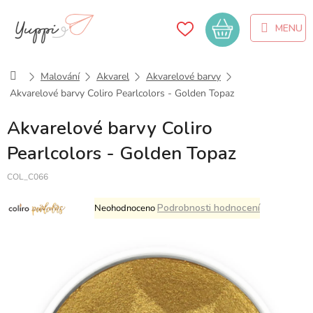
Přejít
na
Nákupní
obsah
košík
Domů
Malování
Akvarel
Akvarelové barvy
Akvarelové barvy Coliro Pearlcolors - Golden Topaz
Akvarelové barvy Coliro
Pearlcolors - Golden Topaz
COL_C066
Průměrné
Podrobnosti hodnocení
Neohodnoceno
hodnocení
produktu
je
0,0
z
5
hvězdiček.