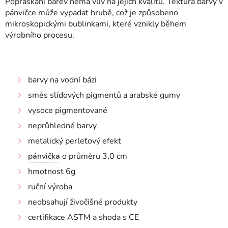
Popraskání barev nemá vliv na jejich kvalitu. Textura barvy v
pánvičce může vypadat hrubě, což je způsobeno
mikroskopickými bublinkami, které vznikly během
výrobního procesu.
barvy na vodní bázi
směs slídových pigmentů a arabské gumy
vysoce pigmentované
neprůhledné barvy
metalický perleťový efekt
pánvička
o průměru 3,0 cm
hmotnost 6g
ruční výroba
neobsahují živočišné produkty
certifikace ASTM a shoda s CE