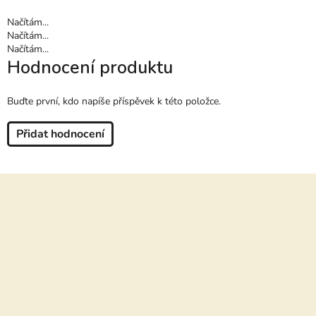
Načítám...
Načítám...
Načítám...
Hodnocení produktu
Buďte první, kdo napíše příspěvek k této položce.
Přidat hodnocení
Z
á
p
a
t
í