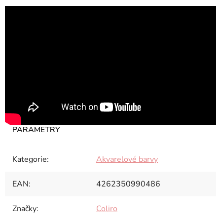
Kategorie
:
Akvarelové barvy
EAN
:
4262350990486
Značky
:
Coliro