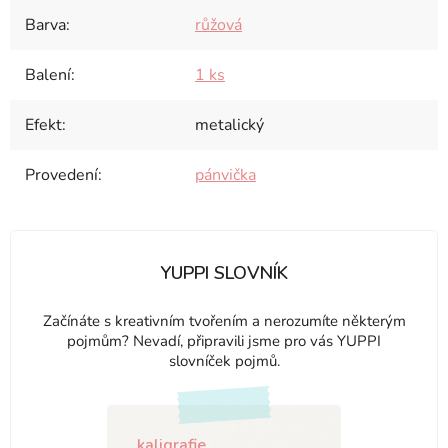
Barva
:
růžová
Balení
:
1 ks
Efekt
:
metalický
Provedení
:
pánvička
YUPPI SLOVNÍK
Začínáte s kreativním tvořením a nerozumíte některým
pojmům? Nevadí, připravili jsme pro vás YUPPI
slovníček pojmů.
kaligrafie