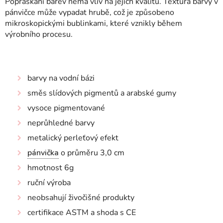
Popraskání barev nemá vliv na jejich kvalitu. Textura barvy v
pánvičce může vypadat hrubě, což je způsobeno
mikroskopickými bublinkami, které vznikly během
výrobního procesu.
barvy na vodní bázi
směs slídových pigmentů a arabské gumy
vysoce pigmentované
neprůhledné barvy
metalický perleťový efekt
pánvička
o průměru 3,0 cm
hmotnost 6g
ruční výroba
neobsahují živočišné produkty
certifikace ASTM a shoda s CE