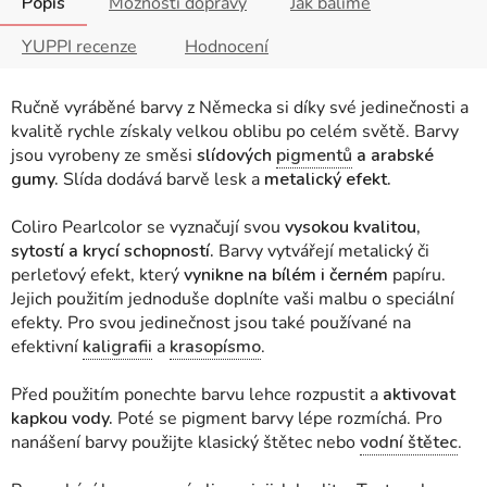
Popis
Možnosti dopravy
Jak balíme
YUPPI recenze
Hodnocení
Ručně vyráběné barvy z Německa si díky své jedinečnosti a
kvalitě rychle získaly velkou oblibu po celém světě. Barvy
jsou vyrobeny ze směsi
slídových
pigmentů
a arabské
gumy.
Slída dodává barvě lesk a
metalický efekt.
Coliro Pearlcolor se vyznačují svou
vysokou kvalitou,
sytostí a krycí schopností.
Barvy vytvářejí metalický či
perleťový efekt, který
vynikne na bílém i černém
papíru.
Jejich použitím jednoduše doplníte vaši malbu o speciální
efekty. Pro svou jedinečnost jsou také používané na
efektivní
kaligrafii
a
krasopísmo
.
Před použitím ponechte barvu lehce rozpustit a
aktivovat
kapkou vody.
Poté se pigment barvy lépe rozmíchá. Pro
nanášení barvy použijte klasický štětec nebo
vodní štětec
.