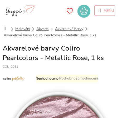
Přejít
na
Nákupní
obsah
košík
Domů
Malování
Akvarel
Akvarelové barvy
Akvarelové barvy Coliro Pearlcolors - Metallic Rose, 1 ks
Akvarelové barvy Coliro
Pearlcolors - Metallic Rose, 1 ks
COL_C031
Průměrné
Podrobnosti hodnocení
Neohodnoceno
hodnocení
produktu
je
0,0
z
5
hvězdiček.