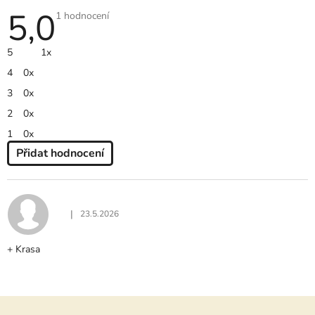
5,0
Průměrné
1 hodnocení
hodnocení
produktu
je
5
1x
5,0
z
4
0x
5
hvězdiček.
3
0x
2
0x
1
0x
Přidat hodnocení
V
Ý
P
I
|
23.5.2026
Hodnocení produktu je 5 z 5 hvězdiček.
S
H
+ Krasa
O
D
N
O
Z
C