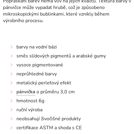
Popraskání barev nemá vliv na jejich kvalitu. Textura barvy v
pánvičce může vypadat hrubě, což je způsobeno
mikroskopickými bublinkami, které vznikly během
výrobního procesu.
barvy na vodní bázi
směs slídových pigmentů a arabské gumy
vysoce pigmentované
neprůhledné barvy
metalický perleťový efekt
pánvička
o průměru 3,0 cm
hmotnost 6g
ruční výroba
neobsahují živočišné produkty
certifikace ASTM a shoda s CE