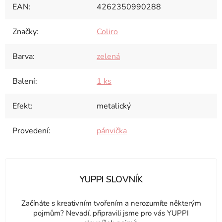
EAN
:
4262350990288
Značky
:
Coliro
Barva
:
zelená
Balení
:
1 ks
Efekt
:
metalický
Provedení
:
pánvička
YUPPI SLOVNÍK
Začínáte s kreativním tvořením a nerozumíte některým
pojmům? Nevadí, připravili jsme pro vás YUPPI