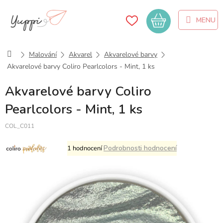
Přejít
na
Nákupní
obsah
košík
Domů
Malování
Akvarel
Akvarelové barvy
Akvarelové barvy Coliro Pearlcolors - Mint, 1 ks
Akvarelové barvy Coliro
Pearlcolors - Mint, 1 ks
COL_C011
Průměrné
Podrobnosti hodnocení
1 hodnocení
hodnocení
produktu
je
5,0
z
5
hvězdiček.