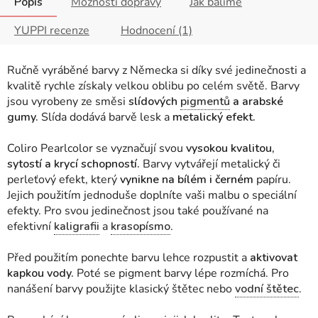
Popis
Možnosti dopravy
Jak balíme
YUPPI recenze
Hodnocení (1)
Ručně vyráběné barvy z Německa si díky své jedinečnosti a
kvalitě rychle získaly velkou oblibu po celém světě. Barvy
jsou vyrobeny ze směsi
slídových
pigmentů
a arabské
gumy.
Slída dodává barvě lesk a
metalický efekt.
Coliro Pearlcolor se vyznačují svou
vysokou kvalitou,
sytostí a krycí schopností.
Barvy vytvářejí metalický či
perleťový efekt, který
vynikne na bílém i černém
papíru.
Jejich použitím jednoduše doplníte vaši malbu o speciální
efekty. Pro svou jedinečnost jsou také používané na
efektivní
kaligrafii
a
krasopísmo
.
Před použitím ponechte barvu lehce rozpustit a
aktivovat
kapkou vody.
Poté se pigment barvy lépe rozmíchá. Pro
nanášení barvy použijte klasický štětec nebo
vodní štětec
.