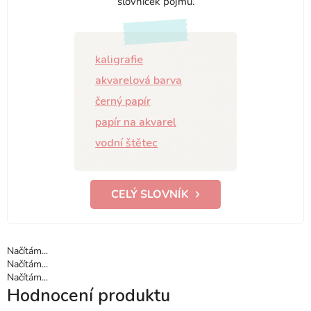
slovníček pojmů.
kaligrafie
akvarelová barva
černý papír
papír na akvarel
vodní štětec
CELÝ SLOVNÍK
Načítám...
Načítám...
Načítám...
Hodnocení produktu