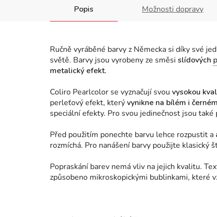
Popis
Možnosti dopravy
Ručně vyráběné barvy z Německa si díky své jedi
světě. Barvy jsou vyrobeny ze směsi
slídových
metalický efekt.
Coliro Pearlcolor se vyznačují svou
vysokou kvali
perleťový efekt, který
vynikne na bílém i černé
speciální efekty. Pro svou jedinečnost jsou také
Před použitím ponechte barvu lehce rozpustit a
rozmíchá. Pro nanášení barvy použijte klasický 
Popraskání barev nemá vliv na jejich kvalitu. Te
způsobeno mikroskopickými bublinkami, které v