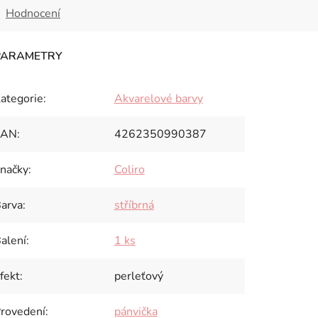
Hodnocení
ategorie
:
Akvarelové barvy
EAN
:
4262350990387
načky
:
Coliro
arva
:
stříbrná
alení
:
1 ks
fekt
:
perleťový
rovedení
:
pánvička