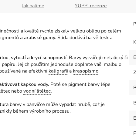
Jak balíme
YUPPI recenze
nečnosti a kvalitě rychle získaly velkou oblibu po celém
pigmentů
a arabské gumy.
Slída dodává barvě lesk a
K
tou, sytostí a krycí schopností.
Barvy vytvářejí metalický či
m
papíru. Jejich použitím jednoduše doplníte vaši malbu o
 používané na efektivní
kaligrafii
a
krasopísmo
.
Z
aktivovat kapkou vody.
Poté se pigment barvy lépe
B
štětec nebo
vodní štětec
.
B
xtura barvy v pánvičce může vypadat hrubě, což je
znikly během výrobního procesu.
E
P