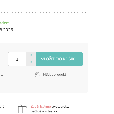
ladem
8.2026
ktu
Hlídat produkt
čné
Zboží balíme
ekologicky,
pečlivě a s láskou