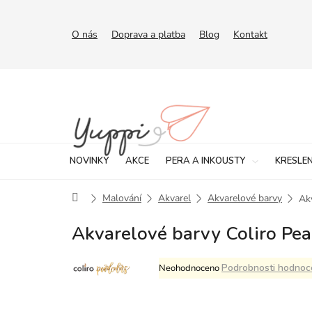
Přejít
na
obsah
O nás
Doprava a platba
Blog
Kontakt
NOVINKY
AKCE
PERA A INKOUSTY
KRESLEN
Domů
Malování
Akvarel
Akvarelové barvy
Akv
Akvarelové barvy Coliro Pear
Průměrné
Podrobnosti hodnoc
Neohodnoceno
hodnocení
produktu
je