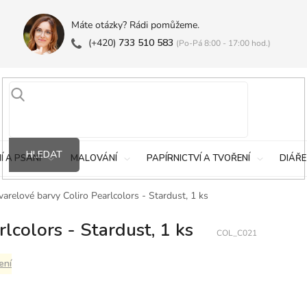
Máte otázky? Rádi pomůžeme.
(+420)
733 510 583
(Po-Pá 8:00 - 17:00 hod.)
HLEDAT
Í A PSANÍ
MALOVÁNÍ
PAPÍRNICTVÍ A TVOŘENÍ
DIÁŘE
arelové barvy Coliro Pearlcolors - Stardust, 1 ks
lcolors - Stardust, 1 ks
COL_C021
ení