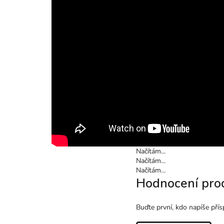
Načítám...
Načítám...
Načítám...
Hodnocení pro
Buďte první, kdo napíše přís