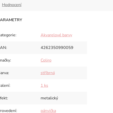
Hodnocení
ategorie
:
Akvarelové barvy
EAN
:
4262350990059
načky
:
Coliro
arva
:
stříbrná
alení
:
1 ks
fekt
:
metalický
rovedení
:
pánvička