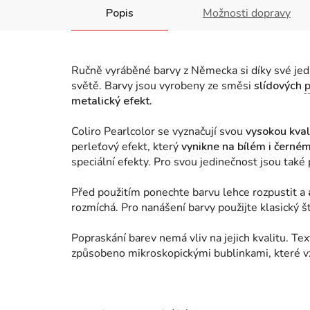
Popis
Možnosti dopravy
Ručně vyráběné barvy z Německa si díky své jedi
světě. Barvy jsou vyrobeny ze směsi
slídových
metalický efekt.
Coliro Pearlcolor se vyznačují svou
vysokou kvali
perleťový efekt, který
vynikne na bílém i černé
speciální efekty. Pro svou jedinečnost jsou také
Před použitím ponechte barvu lehce rozpustit a
rozmíchá. Pro nanášení barvy použijte klasický 
Popraskání barev nemá vliv na jejich kvalitu. Te
způsobeno mikroskopickými bublinkami, které v