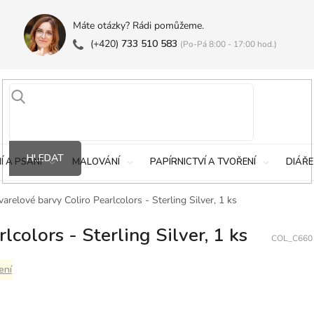
Máte otázky? Rádi pomůžeme.
(+420)
733 510 583
(Po-Pá 8:00 - 17:00 hod.)
HLEDAT
Í A PSANÍ
MALOVÁNÍ
PAPÍRNICTVÍ A TVOŘENÍ
DIÁŘE
arelové barvy Coliro Pearlcolors - Sterling Silver, 1 ks
colors - Sterling Silver, 1 ks
COL_C660
ení