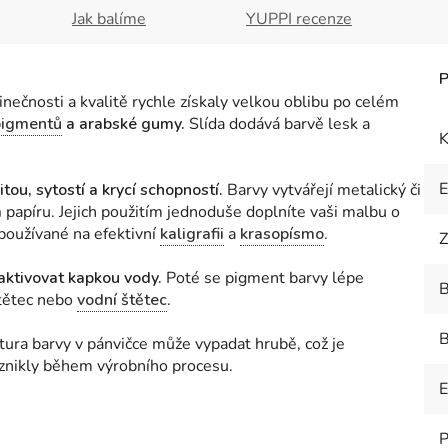
Jak balíme
YUPPI recenze
nečnosti a kvalitě rychle získaly velkou oblibu po celém
pigmentů
a arabské gumy.
Slída dodává barvě lesk a
K
tou, sytostí a krycí schopností.
Barvy vytvářejí metalický či
m
papíru. Jejich použitím jednoduše doplníte vaši malbu o
 používané na efektivní
kaligrafii
a
krasopísmo
.
Z
aktivovat kapkou vody.
Poté se pigment barvy lépe
B
štětec nebo
vodní štětec
.
B
xtura barvy v pánvičce může vypadat hrubě, což je
znikly během výrobního procesu.
E
P