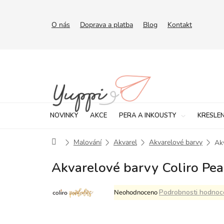
Přejít
na
obsah
O nás
Doprava a platba
Blog
Kontakt
NOVINKY
AKCE
PERA A INKOUSTY
KRESLEN
Domů
Malování
Akvarel
Akvarelové barvy
Akv
Akvarelové barvy Coliro Pearl
Průměrné
Podrobnosti hodnoc
Neohodnoceno
hodnocení
produktu
je