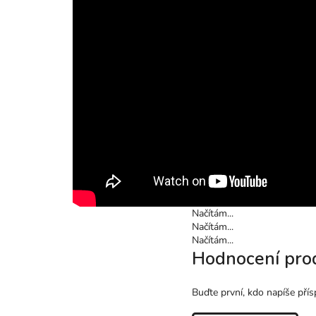
Načítám...
Načítám...
Načítám...
Hodnocení pro
Buďte první, kdo napíše přís