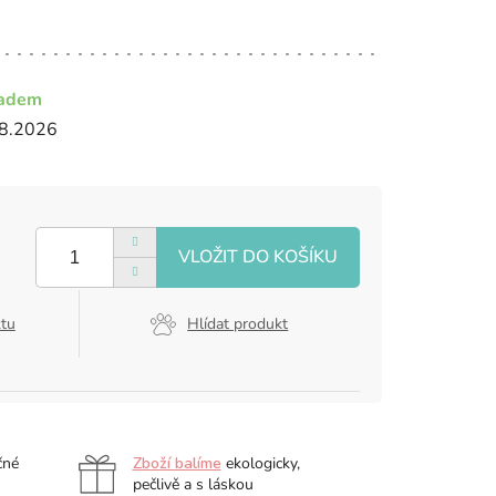
ladem
8.2026
ktu
Hlídat produkt
čné
Zboží balíme
ekologicky,
pečlivě a s láskou