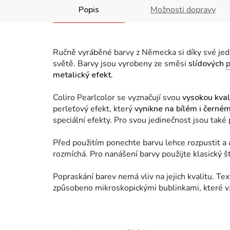
Popis
Možnosti dopravy
Ručně vyráběné barvy z Německa si díky své jedi
světě. Barvy jsou vyrobeny ze směsi
slídových
metalický efekt.
Coliro Pearlcolor se vyznačují svou
vysokou kvali
perleťový efekt, který
vynikne na bílém i černé
speciální efekty. Pro svou jedinečnost jsou také
Před použitím ponechte barvu lehce rozpustit a
rozmíchá. Pro nanášení barvy použijte klasický 
Popraskání barev nemá vliv na jejich kvalitu. Te
způsobeno mikroskopickými bublinkami, které v