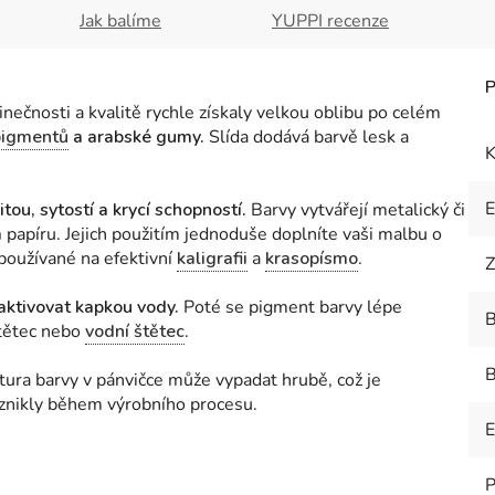
Jak balíme
YUPPI recenze
nečnosti a kvalitě rychle získaly velkou oblibu po celém
pigmentů
a arabské gumy.
Slída dodává barvě lesk a
K
tou, sytostí a krycí schopností.
Barvy vytvářejí metalický či
m
papíru. Jejich použitím jednoduše doplníte vaši malbu o
 používané na efektivní
kaligrafii
a
krasopísmo
.
Z
aktivovat kapkou vody.
Poté se pigment barvy lépe
B
štětec nebo
vodní štětec
.
B
xtura barvy v pánvičce může vypadat hrubě, což je
znikly během výrobního procesu.
E
P