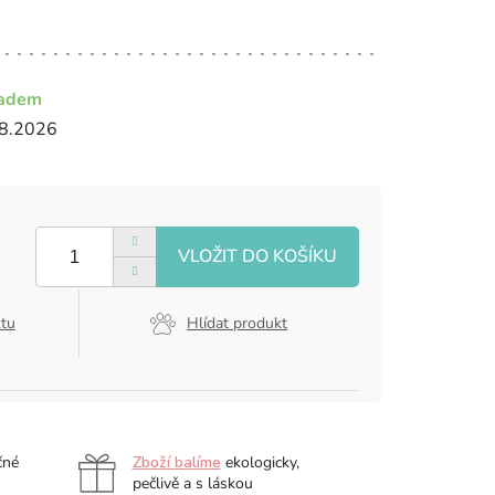
ladem
8.2026
ktu
Hlídat produkt
čné
Zboží balíme
ekologicky,
pečlivě a s láskou