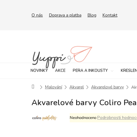
Přejít
na
obsah
O nás
Doprava a platba
Blog
Kontakt
NOVINKY
AKCE
PERA A INKOUSTY
KRESLEN
Domů
Malování
Akvarel
Akvarelové barvy
Akv
Akvarelové barvy Coliro Pear
Průměrné
Podrobnosti hodnoc
Neohodnoceno
hodnocení
produktu
je