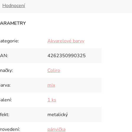
Hodnocení
ategorie
:
Akvarelové barvy
EAN
:
4262350990325
načky
:
Coliro
arva
:
mix
alení
:
1 ks
fekt
:
metalický
rovedení
:
pánvička