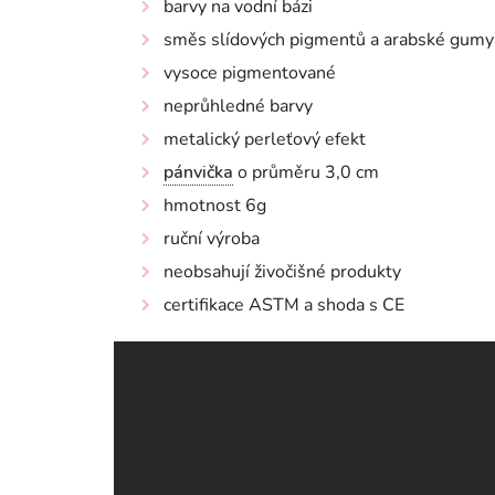
barvy na vodní bázi
směs slídových pigmentů a arabské gumy
vysoce pigmentované
neprůhledné barvy
metalický perleťový efekt
pánvička
o průměru 3,0 cm
hmotnost 6g
ruční výroba
neobsahují živočišné produkty
certifikace ASTM a shoda s CE