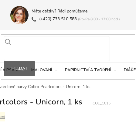
Máte otázky? Rádi pomůžeme.
(+420)
733 510 583
(Po-Pá 8:00 - 17:00 hod.)
HLEDAT
Í A PSANÍ
MALOVÁNÍ
PAPÍRNICTVÍ A TVOŘENÍ
DIÁŘE
arelové barvy Coliro Pearlcolors - Unicorn, 1 ks
lcolors - Unicorn, 1 ks
COL_C015
ení