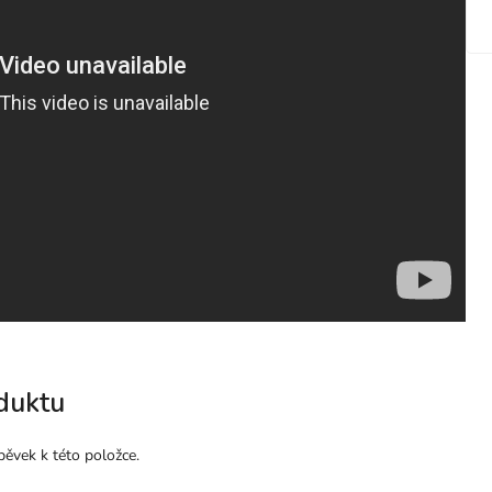
duktu
pěvek k této položce.