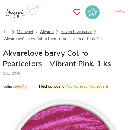
Přejít
na
Nákupní
obsah
košík
Domů
Malování
Akvarel
Akvarelové barvy
Akvarelové barvy Coliro Pearlcolors - Vibrant Pink, 1 ks
Akvarelové barvy Coliro
Pearlcolors - Vibrant Pink, 1 ks
COL_C045
Průměrné
Podrobnosti hodnocení
Neohodnoceno
hodnocení
produktu
je
0,0
z
5
hvězdiček.