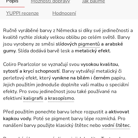
Popis
Možnosti dopravy
Jak balíme
YUPPI recenze
Hodnocení
Ručně vyráběné barvy z Německa si díky své jedinečnosti a
kvalitě rychle získaly velkou oblibu po celém světě. Barvy
jsou vyrobeny ze směsi
slídových
pigmentů
a arabské
gumy.
Slída dodává barvě lesk a
metalický efekt.
Coliro Pearlcolor se vyznačují svou
vysokou kvalitou,
sytostí a krycí schopností.
Barvy vytvářejí metalický či
perleťový efekt, který
vynikne na bílém i černém
papíru.
Jejich použitím jednoduše doplníte vaši malbu o speciální
efekty. Pro svou jedinečnost jsou také používané na
efektivní
kaligrafii
a
krasopísmo
.
Před použitím ponechte barvu lehce rozpustit a
aktivovat
kapkou vody.
Poté se pigment barvy lépe rozmíchá. Pro
nanášení barvy použijte klasický štětec nebo
vodní štětec
.