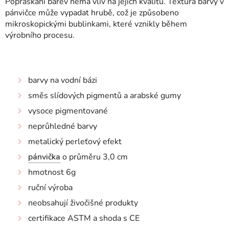
Popraskání barev nemá vliv na jejich kvalitu. Textura barvy v
pánvičce může vypadat hrubě, což je způsobeno
mikroskopickými bublinkami, které vznikly během
výrobního procesu.
barvy na vodní bázi
směs slídových pigmentů a arabské gumy
vysoce pigmentované
neprůhledné barvy
metalický perleťový efekt
pánvička
o průměru 3,0 cm
hmotnost 6g
ruční výroba
neobsahují živočišné produkty
certifikace ASTM a shoda s CE