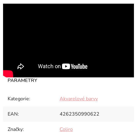
Kategorie
:
Akvarelové barvy
EAN
:
4262350990622
Značky
:
Coliro