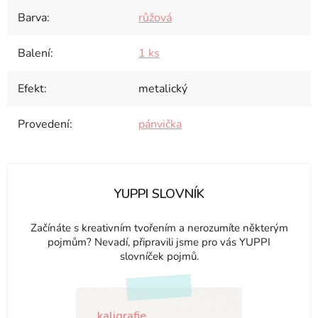
Barva
:
růžová
Balení
:
1 ks
Efekt
:
metalický
Provedení
:
pánvička
YUPPI SLOVNÍK
Začínáte s kreativním tvořením a nerozumíte některým
pojmům? Nevadí, připravili jsme pro vás YUPPI
slovníček pojmů.
kaligrafie