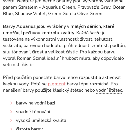
světě.
Některé jedinečné odstíny jsou vytvořeny výhradně
panem Szmalem - Aquarius Green, Przybysz's Grey, Ocean
Blue, Shadow Violet, Green Gold a Olive Green.
Barvy Aquarius jsou vyráběny v malých sériích, které
umožňují pečlivou kontrolu kvality.
Každá šarže je
testována na výkonnostní vlastnosti: živost, tekutost,
viskozitu, barevnou hodnotu, průhlednost, zrnitost, podtón,
sílu tónování, čirost a velikost částic. Pro každou barvu
vybral Roman Szmal ideální hrubost mletí, aby odpovídalo
velikosti částic.
Před použitím ponechte barvu lehce rozpustit a aktivovat
kapkou vody. Poté se
pigment
barvy lépe rozmíchá. Pro
nanášení barvy použijte klasický štětec nebo
vodní štětec
.
barvy na vodní bázi
snadné tónování
vysoká umělecká kvalita
čistota barev