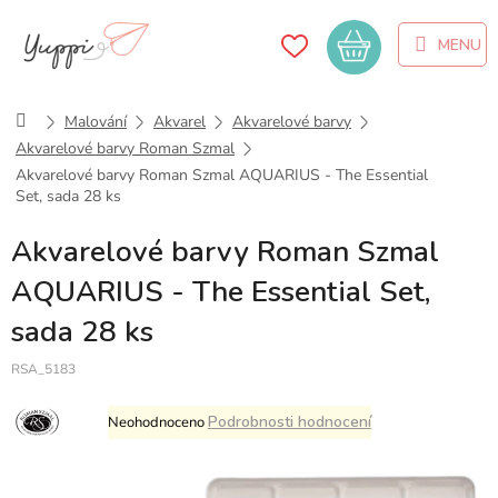
Přejít
na
Nákupní
obsah
košík
Domů
Malování
Akvarel
Akvarelové barvy
Akvarelové barvy Roman Szmal
Akvarelové barvy Roman Szmal AQUARIUS - The Essential
Set, sada 28 ks
Akvarelové barvy Roman Szmal
AQUARIUS - The Essential Set,
sada 28 ks
RSA_5183
Průměrné
Podrobnosti hodnocení
Neohodnoceno
hodnocení
produktu
je