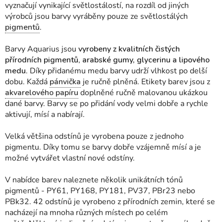
vyznačují vynikající světlostálostí, na rozdíl od jiných
výrobců jsou barvy vyráběny pouze ze světlostálých
pigmentů
.
Barvy Aquarius jsou
vyrobeny z kvalitních čistých
přírodních pigmentů
,
arabské gumy, glycerinu a lipového
medu
. Díky přidanému medu barvy udrží vlhkost po delší
dobu. Každá
pánvička
je ručně plněná. Etikety barev jsou z
akvarelového papíru
doplněné ručně malovanou ukázkou
dané barvy. Barvy se po přidání vody velmi dobře a rychle
aktivují, mísí a nabírají.
Velká většina odstínů je vyrobena pouze z jednoho
pigmentu. Díky tomu se barvy dobře vzájemně mísí a je
možné vytvářet vlastní nové odstíny.
V nabídce barev naleznete několik unikátních tónů
pigmentů - PY61, PY168, PY181, PV37, PBr23 nebo
PBk32.
42 odstínů je vyrobeno z přírodních zemin, které se
nacházejí na mnoha různých místech po celém