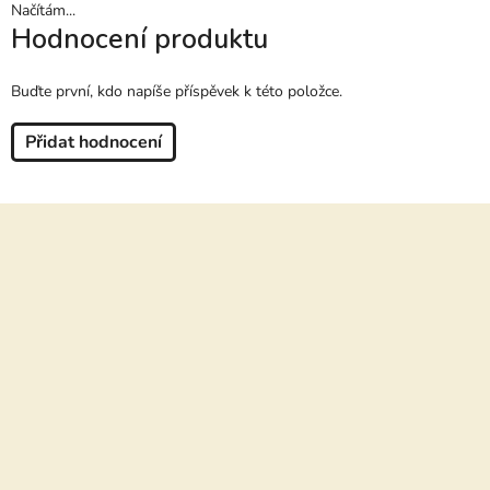
Načítám...
Hodnocení produktu
Buďte první, kdo napíše příspěvek k této položce.
Přidat hodnocení
Z
á
p
a
t
í