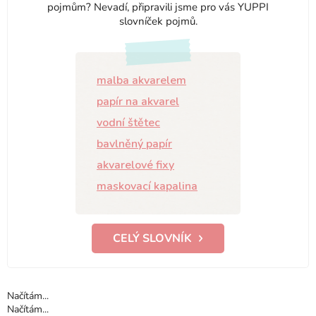
pojmům? Nevadí, připravili jsme pro vás YUPPI
slovníček pojmů.
malba akvarelem
papír na akvarel
vodní štětec
bavlněný papír
akvarelové fixy
maskovací kapalina
CELÝ SLOVNÍK
Načítám...
Načítám...