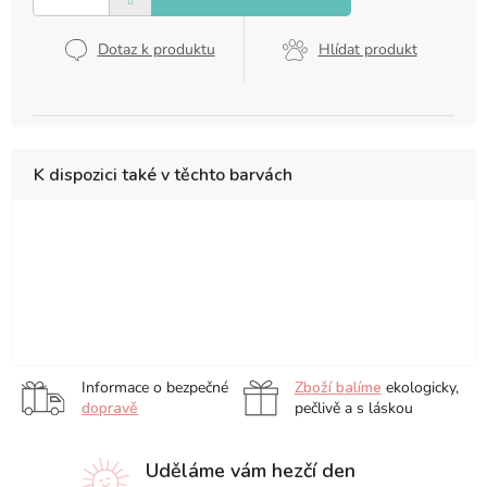
Dotaz k produktu
Hlídat produkt
K dispozici také v těchto barvách
základní
sada
Urban
Adam
Artur
Pasqualin
sada
12
Sketchers
Papke
Przybysz's
Fracasso
5
ks
Set,
Set,
Set,
Set,
Andrzej
Krzysztof
Mona
ks
sada
sada
sada
sada
Gosik
Ludwin
Omrani
12
12
12
24
Set,
Set,
Set,
ks
ks
ks
ks
Informace o bezpečné
Zboží balíme
ekologicky,
sada
sada
sada
dopravě
pečlivě a s láskou
24
36
28
ks
ks
ks
Uděláme vám hezčí den