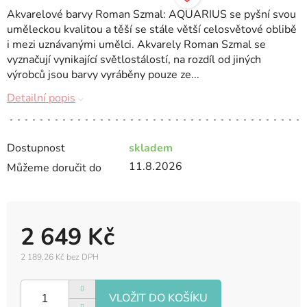
Akvarelové barvy Roman Szmal: AQUARIUS se pyšní svou
uměleckou kvalitou a těší se stále větší celosvětové oblibě
i mezi uznávanými umělci. Akvarely Roman Szmal se
vyznačují vynikající světlostálostí, na rozdíl od jiných
výrobců jsou barvy vyráběny pouze ze...
Detailní popis
Dostupnost
skladem
11.8.2026
Můžeme doručit do
2 649 Kč
2 189,26 Kč bez DPH
Měrná
cena: