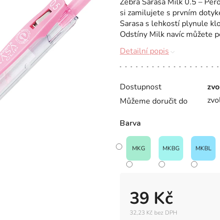
Zebra Sarasa Milk 0.5 – Pero
si zamilujete s prvním dotyk
Sarasa s lehkostí plynule kl
Odstíny Milk navíc můžete po
Detailní popis
Dostupnost
zvo
zvo
Můžeme doručit do
Barva
MKG
MKBG
MKBL
39 Kč
32,23 Kč bez DPH