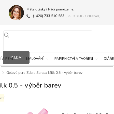
Máte otázky? Rádi pomůžeme.
(+420)
733 510 583
(Po-Pá 8:00 - 17:00 hod.)
HLEDAT
Í A PSANÍ
MALOVÁNÍ
PAPÍRNICTVÍ A TVOŘENÍ
DIÁŘE
a
Gelové pero Zebra Sarasa Milk 0.5 - výběr barev
lk 0.5 - výběr barev
ení