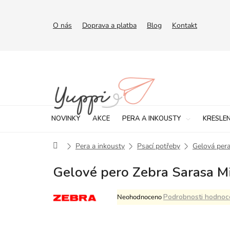
Přejít
na
obsah
O nás
Doprava a platba
Blog
Kontakt
NOVINKY
AKCE
PERA A INKOUSTY
KRESLEN
Domů
Pera a inkousty
Psací potřeby
Gelová per
Gelové pero Zebra Sarasa Mi
Průměrné
Podrobnosti hodnoc
Neohodnoceno
hodnocení
produktu
je