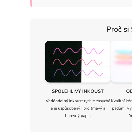
Proč si
SPOLEHLIVÝ INKOUST
O
Voděodolný inkoust
rychle zasychá
Kvalitní kó
a je uzpůsobený i pro tmavý a
pádům. Vy
barevný papír.
Y