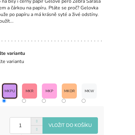
 na bílý i černý papír Gelové pero Zebra Sarasa
em a čárkou na papíru. Ptáte se proč? Gelovka
ouže po papíru a má krásně syté a živé odstíny.
užít...
lte variantu
lte variantu
MKPU
MKR
MKP
MKOR
MKW