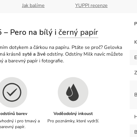
Jak balíme
YUPPI recenze
 – Pero na bílý i
černý papír
K
vním dotykem a čárkou na papíru. Ptáte se proč? Gelovka
 má krásně
syté a živé
odstíny. Odstíny Milk navíc můžete
ý a barevný papír i fotografie.
Z
B
 odstínů barev
Voděodolný inkoust
H
 vhodný i pro tmavý a
Pro poznámky, které vydrží.
barevný papír.
B