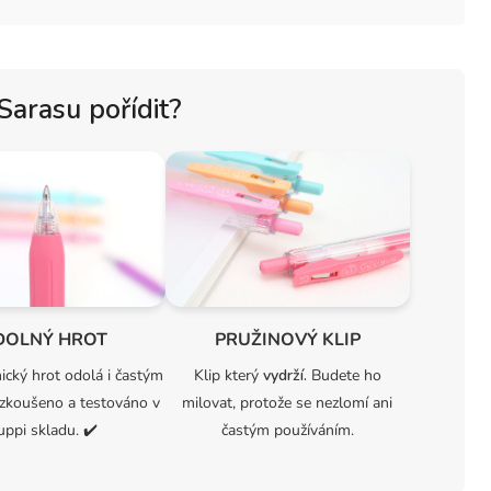
 Sarasu pořídit?
DOLNÝ HROT
PRUŽINOVÝ KLIP
nický hrot odolá i častým
Klip který
vydrží.
Budete ho
zkoušeno a testováno v
milovat, protože se nezlomí ani
uppi skladu.
✔️
častým používáním.