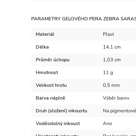
PARAMETRY GELOVÉHO PERA ZEBRA SARAS
Materiál
Plast
Délka
14,1 cm
Průměr úchopu
1,03 cm
Hmotnost
11 g
Velikost hrotu
0,5 mm
Barva náplně
Výběr barev
Druh (složení) inkoustu
Na pigmentové 
Voděodolný inkoust
Ano