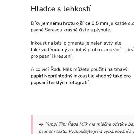
Hladce s lehkostí
Díky
jemnému hrotu o šířce 0,5 mm
je každé sl
psané Sarasou krásně čisté a plynulé.
Inkoust na bázi pigmentu je nejen sytý, ale
také
voděodolný
a odolný proti rozmazání – ideá
pro psaní i kreslení.
A co víc? Řadu Milk můžete použít
i na tmavý
papír! Neprůhledný inkoust je vhodný také pro
popsání lesklých fotografií.
✒️
Yuppi Tip:
Řada Milk má mléčné odstíny bar
psaném textu. Vyzkoušejte ji na vybarvování a 