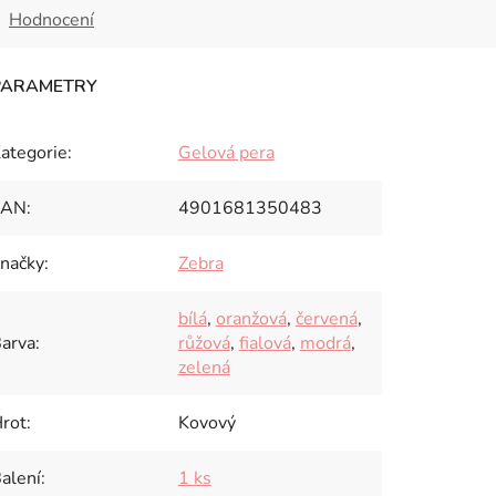
Hodnocení
ategorie
:
Gelová pera
EAN
:
4901681350483
načky
:
Zebra
bílá
,
oranžová
,
červená
,
arva
:
růžová
,
fialová
,
modrá
,
zelená
rot
:
Kovový
alení
:
1 ks