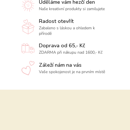
Uděláme vám hezčí den
Naše kreativní produkty si zamilujete
Radost otevřít
Zabaleno s láskou a ohledem k
přírodě
Doprava od 65,- Kč
ZDARMA při nákupu nad 1600,- Kč
Záleží nám na vás
Vaše spokojenost je na prvním místě
Z
á
p
a