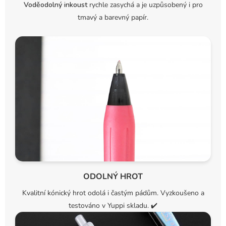
Voděodolný inkoust
rychle zasychá a je uzpůsobený i pro
tmavý a barevný papír.
ODOLNÝ HROT
Kvalitní kónický hrot odolá i častým pádům. Vyzkoušeno a
testováno v Yuppi skladu.
✔️