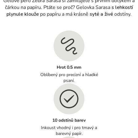
Gelové pero Zebra Sarasa si zamilujete s prvním dotykem a
čárkou na papíru. Ptáte se proč? Gelovka Sarasa
s lehkostí
plynule klouže
po papíru a má krásně
syté a živé
odstíny.
Hrot 0.5 mm
Oblíbený pro precizní a hladké
psaní.
10 odstínů barev
Inkoust vhodný i pro tmavý a
barevný papír.