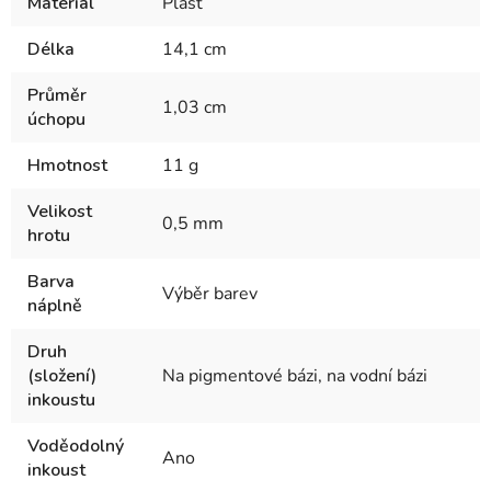
Materiál
Plast
Délka
14,1 cm
Průměr
1,03 cm
úchopu
Hmotnost
11 g
Velikost
0,5 mm
hrotu
Barva
Výběr barev
náplně
Druh
(složení)
Na pigmentové bázi, na vodní bázi
inkoustu
Voděodolný
Ano
inkoust