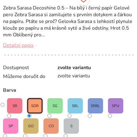
Zebra Sarasa Decoshine 0.5 – Na bílý i černý papír Gelové
pero Zebra Sarasa si zamilujete s prvním dotykem a čárkou
na papíru. Ptáte se proč? Gelovka Sarasa s lehkostí plynule
klouže po papíru a má krásně syté a živé odstíny. Hrot 0.5
mm Oblíbený pro...
Detailní popis
Dostupnost
zvolte variantu
zvolte variantu
Můžeme doručit do
Barva
SR
SOR
SG
SBL
SRBL
SPU
SP
GO
CO
S