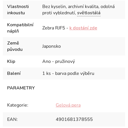
Vlastnosti
Bez kyselin, archivní kvalita, odolná
inkoustu
proti vyblednutí,
světlostálá
Kompatibilní
Zebra RJF5 -
k dostání zde
náplň
Země
Japonsko
původu
Klip
Ano - pružinový
Balení
1 ks - barva podle výběru
Kategorie
:
Gelová pera
EAN
:
4901681378555