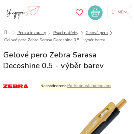
Přejít
na
Nákupní
obsah
košík
Domů
Pera a inkousty
Psací potřeby
Gelová pera
Gelové pero Zebra Sarasa Decoshine 0.5 - výběr barev
Gelové pero Zebra Sarasa
Decoshine 0.5 - výběr barev
Průměrné
Podrobnosti hodnocení
Neohodnoceno
hodnocení
produktu
je
0,0
z
5
hvězdiček.