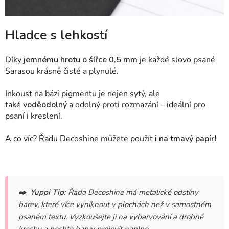
Hladce s lehkostí
Díky
jemnému hrotu o šířce 0,5 mm
je každé slovo psané
Sarasou krásně čisté a plynulé.
Inkoust na bázi pigmentu je nejen sytý, ale
také
voděodolný
a odolný proti rozmazání – ideální pro
psaní i kreslení.
A co víc? Řadu Decoshine můžete použít
i na tmavý papír!
✒️
Yuppi Tip:
Řada Decoshine má metalické odstíny
barev, které více vyniknout v plochách než v samostném
psaném textu. Vyzkoušejte ji na vybarvování a drobné