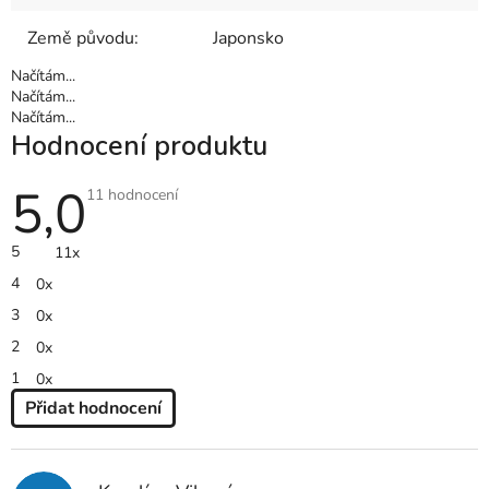
Země původu
:
Japonsko
Načítám...
Načítám...
Načítám...
Hodnocení produktu
5,0
Průměrné
11 hodnocení
hodnocení
produktu
je
5
11x
5,0
z
4
0x
5
hvězdiček.
3
0x
2
0x
1
0x
Přidat hodnocení
V
Ý
P