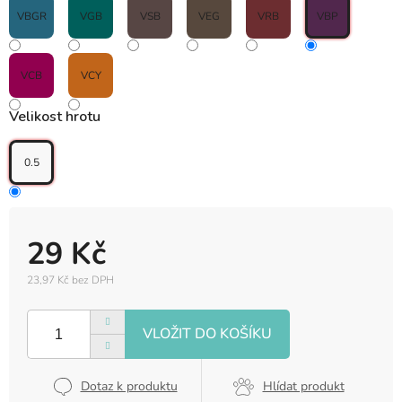
VBGR
VGB
VSB
VEG
VRB
VBP
VCB
VCY
Velikost hrotu
0.5
29 Kč
23,97 Kč bez DPH
Měrná
cena:
Dotaz k produktu
Hlídat produkt