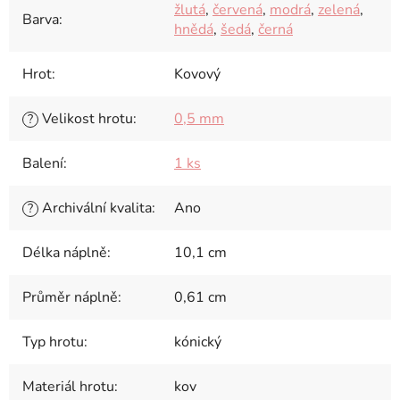
žlutá
,
červená
,
modrá
,
zelená
,
Barva
:
hnědá
,
šedá
,
černá
Hrot
:
Kovový
Velikost hrotu
:
0,5 mm
?
Balení
:
1 ks
Archivální kvalita
:
Ano
?
Délka náplně
:
10,1 cm
Průměr náplně
:
0,61 cm
Typ hrotu
:
kónický
Materiál hrotu
:
kov