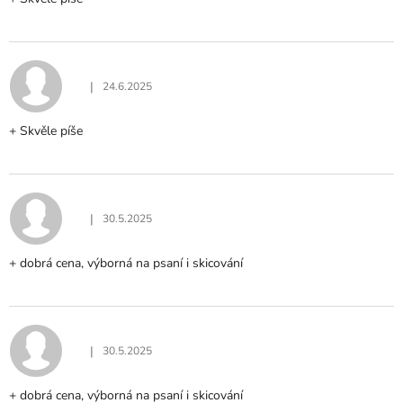
|
24.6.2025
Hodnocení produktu je 5 z 5 hvězdiček.
+ Skvěle píše
|
30.5.2025
Hodnocení produktu je 5 z 5 hvězdiček.
+ dobrá cena, výborná na psaní i skicování
|
30.5.2025
Hodnocení produktu je 5 z 5 hvězdiček.
+ dobrá cena, výborná na psaní i skicování