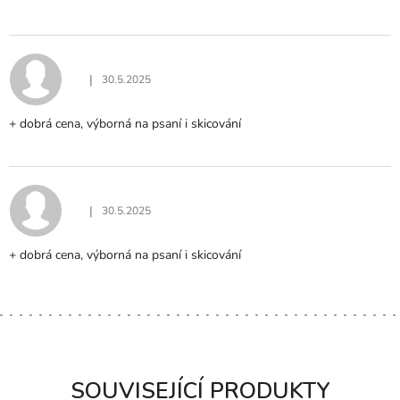
|
30.5.2025
Hodnocení produktu je 5 z 5 hvězdiček.
+ dobrá cena, výborná na psaní i skicování
|
30.5.2025
Hodnocení produktu je 5 z 5 hvězdiček.
+ dobrá cena, výborná na psaní i skicování
SOUVISEJÍCÍ PRODUKTY