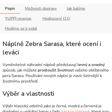
Popis
Možnosti dopravy
Jak balíme
YUPPI recenze
Hodnocení (11)
Hodíme se k sobě
Náplně Zebra Sarasa, které ocení i
leváci
Vyměnitelné náhradní náplně představují
levný a snadný
způsob, jak můžete
prodloužit životnost
vašeho oblíbeného
pera Sarasa. Používání nových náplní je navíc
šetrnější k
životnímu prostředí.
Výběr a vlastnosti
Výběr klasický odstínů jako je černá, modrá a červená je
doplněný o unikátní barvy z řady
Sarasa Vintage
, které jsou