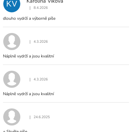
Karolína Viková
KV
I
|
8.4.2026
S
Hodnocení produktu je 5 z 5 hvězdiček.
H
dlouho vydrží a výborně píše
O
D
N
O
|
4.3.2026
Hodnocení produktu je 5 z 5 hvězdiček.
C
E
Náplně vydrží a jsou kvalitní
N
Í
|
4.3.2026
Hodnocení produktu je 5 z 5 hvězdiček.
Náplně vydrží a jsou kvalitní
|
24.6.2025
Hodnocení produktu je 5 z 5 hvězdiček.
+ Skvěle píše