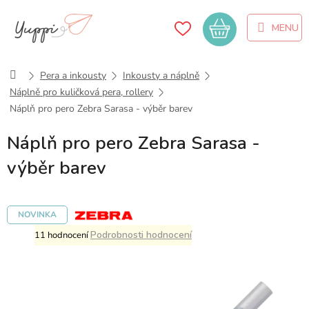
Přejít
na
Nákupní
obsah
košík
Domů
Pera a inkousty
Inkousty a náplně
Náplně pro kuličková pera, rollery
Náplň pro pero Zebra Sarasa - výběr barev
Náplň pro pero Zebra Sarasa -
výběr barev
NOVINKA
Průměrné
Podrobnosti hodnocení
11 hodnocení
hodnocení
produktu
je
5,0
z