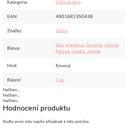
Kategorie
:
Gelová pera
EAN
:
4901681350438
Značky
:
Zebra
bílá
,
oranžová
,
červená
,
růžová
,
Barva
:
fialová
,
modrá
,
zelená
Hrot
:
Kovový
Balení
:
1 ks
Načítám...
Načítám...
Načítám...
Hodnocení produktu
Buďte první, kdo napíše příspěvek k této položce.