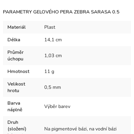
PARAMETRY GELOVÉHO PERA ZEBRA SARASA 0.5
Materiál
Plast
Délka
14,1 cm
Průměr
1,03 cm
úchopu
Hmotnost
11 g
Velikost
0,5 mm
hrotu
Barva
Výběr barev
náplně
Druh
(složení)
Na pigmentové bázi, na vodní bázi