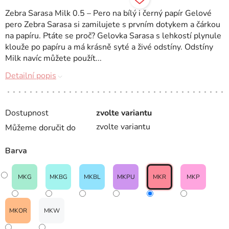
Zebra Sarasa Milk 0.5 – Pero na bílý i černý papír Gelové
pero Zebra Sarasa si zamilujete s prvním dotykem a čárkou
na papíru. Ptáte se proč? Gelovka Sarasa s lehkostí plynule
klouže po papíru a má krásně syté a živé odstíny. Odstíny
Milk navíc můžete použít...
Detailní popis
Dostupnost
zvolte variantu
zvolte variantu
Můžeme doručit do
Barva
MKG
MKBG
MKBL
MKPU
MKR
MKP
MKOR
MKW