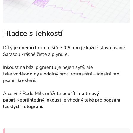
Hladce s lehkostí
Díky
jemnému hrotu o šířce 0,5 mm
je každé slovo psané
Sarasou krásně čisté a plynulé.
Inkoust na bázi pigmentu je nejen sytý, ale
také
voděodolný
a odolný proti rozmazání – ideální pro
psaní i kreslení.
A co víc? Řadu Milk můžete použít
i na tmavý
papír! Neprůhledný inkoust je vhodný také pro popsání
lesklých fotografií.