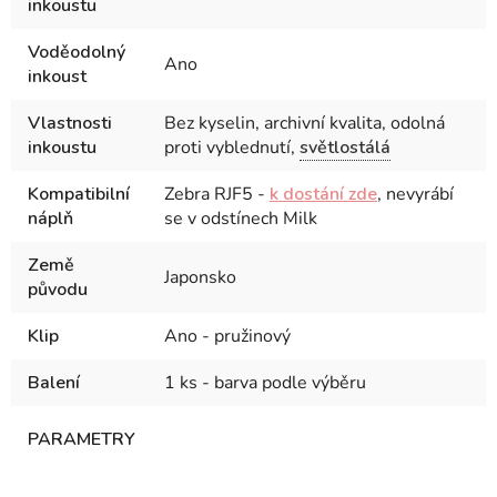
inkoustu
Voděodolný
Ano
inkoust
Vlastnosti
Bez kyselin, archivní kvalita, odolná
inkoustu
proti vyblednutí,
světlostálá
Kompatibilní
Zebra RJF5 -
k dostání zde
, nevyrábí
náplň
se v odstínech Milk
Země
Japonsko
původu
Klip
Ano - pružinový
Balení
1 ks - barva podle výběru