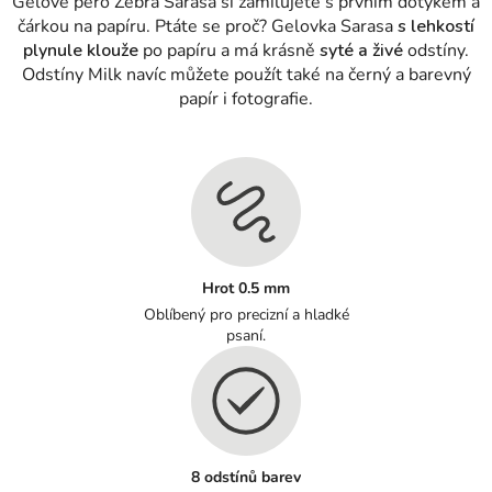
Gelové pero Zebra Sarasa si zamilujete s prvním dotykem a
čárkou na papíru. Ptáte se proč? Gelovka Sarasa
s lehkostí
plynule klouže
po papíru a má krásně
syté a živé
odstíny.
Odstíny Milk navíc můžete použít také na černý a barevný
papír i fotografie.
Hrot 0.5 mm
Oblíbený pro precizní a hladké
psaní.
8 odstínů barev