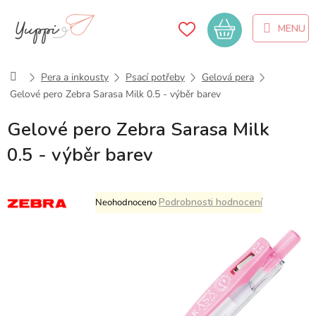
Přejít
na
Nákupní
obsah
košík
Domů
Pera a inkousty
Psací potřeby
Gelová pera
Gelové pero Zebra Sarasa Milk 0.5 - výběr barev
Gelové pero Zebra Sarasa Milk
0.5 - výběr barev
Průměrné
Podrobnosti hodnocení
Neohodnoceno
hodnocení
produktu
je
0,0
z
5
hvězdiček.