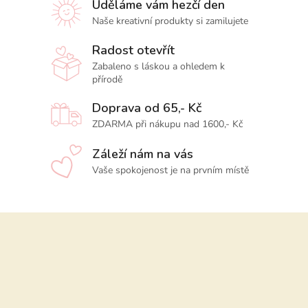
Uděláme vám hezčí den
Naše kreativní produkty si zamilujete
Radost otevřít
Zabaleno s láskou a ohledem k
přírodě
Doprava od 65,- Kč
ZDARMA při nákupu nad 1600,- Kč
Záleží nám na vás
Vaše spokojenost je na prvním místě
Z
á
p
a