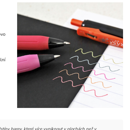
ovo
lní
íny barev, které více vyniknout v plochách než v