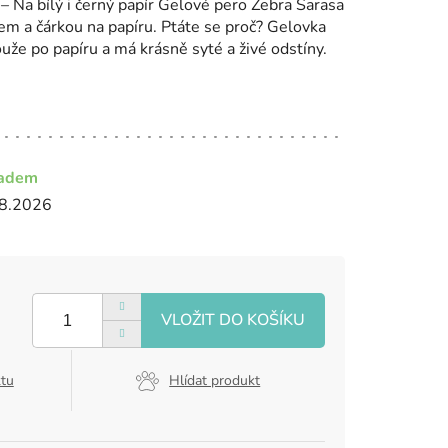
– Na bílý i černý papír Gelové pero Zebra Sarasa
em a čárkou na papíru. Ptáte se proč? Gelovka
ouže po papíru a má krásně syté a živé odstíny.
ladem
8.2026
ktu
Hlídat produkt