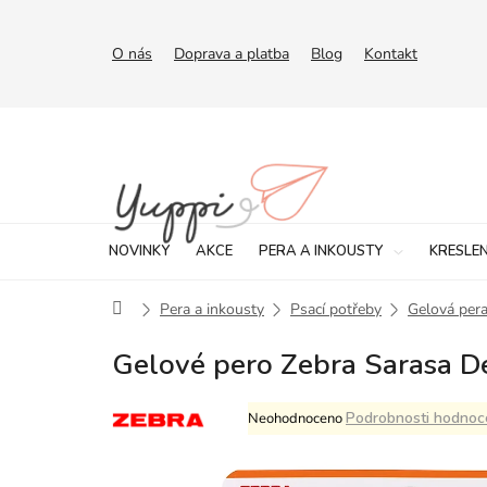
Přejít
na
obsah
O nás
Doprava a platba
Blog
Kontakt
NOVINKY
AKCE
PERA A INKOUSTY
KRESLEN
Domů
Pera a inkousty
Psací potřeby
Gelová per
Gelové pero Zebra Sarasa De
Průměrné
Podrobnosti hodnoc
Neohodnoceno
hodnocení
produktu
je