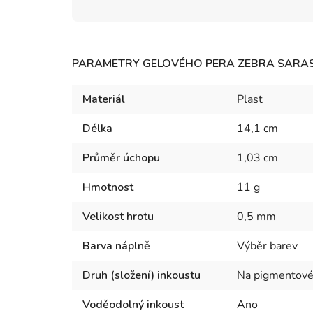
PARAMETRY GELOVÉHO PERA ZEBRA SARAS
Materiál
Plast
Délka
14,1 cm
Průměr úchopu
1,03 cm
Hmotnost
11 g
Velikost hrotu
0,5 mm
Barva náplně
Výběr barev
Druh (složení) inkoustu
Na pigmentové 
Voděodolný inkoust
Ano