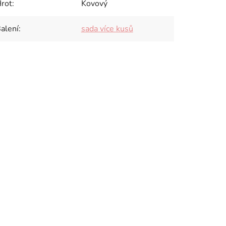
rot
:
Kovový
alení
:
sada více kusů