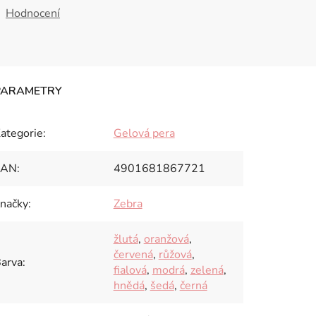
Hodnocení
ategorie
:
Gelová pera
EAN
:
4901681867721
načky
:
Zebra
žlutá
,
oranžová
,
červená
,
růžová
,
arva
:
fialová
,
modrá
,
zelená
,
hnědá
,
šedá
,
černá