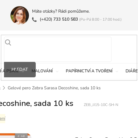
Máte otázky? Rádi pomůžeme.
(+420)
733 510 583
(Po-Pá 8:00 - 17:00 hod.)
HLEDAT
Í A PSANÍ
MALOVÁNÍ
PAPÍRNICTVÍ A TVOŘENÍ
DIÁŘE
a
Gelové pero Zebra Sarasa Decoshine, sada 10 ks
coshine, sada 10 ks
ZEB_JJ15-10C-SH-N
ení