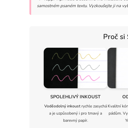
samostném psaném textu. Vyzkoušejte ji na vyb
Proč si
SPOLEHLIVÝ INKOUST
O
Voděodolný inkoust
rychle zasychá
Kvalitní kó
a je uzpůsobený i pro tmavý a
pádům. Vy
barevný papír.
Y