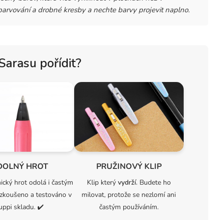
arvování a drobné kresby a nechte barvy projevit naplno.
 Sarasu pořídit?
DOLNÝ HROT
PRUŽINOVÝ KLIP
nický hrot odolá i častým
Klip který
vydrží.
Budete ho
zkoušeno a testováno v
milovat, protože se nezlomí ani
uppi skladu.
✔️
častým používáním.