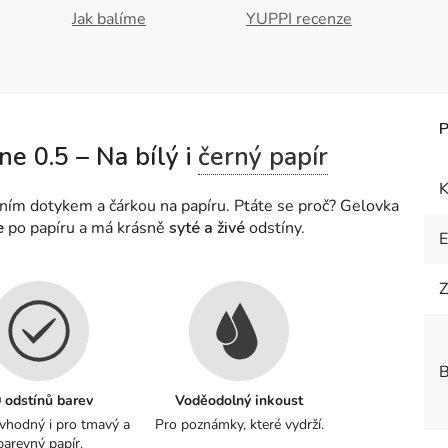
Jak balíme
YUPPI recenze
e 0.5 – Na bílý i
černý papír
K
vním dotykem a čárkou na papíru. Ptáte se proč? Gelovka
e
po papíru a má krásně
syté a živé
odstíny.
Z
B
 odstínů barev
Voděodolný inkoust
 vhodný i pro tmavý a
Pro poznámky, které vydrží.
barevný papír.