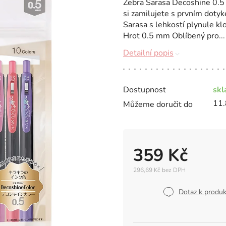
Zebra Sarasa Decoshine 0.5 
si zamilujete s prvním dotyk
Sarasa s lehkostí plynule kl
Hrot 0.5 mm Oblíbený pro...
Detailní popis
Dostupnost
sk
11.
Můžeme doručit do
359 Kč
296,69 Kč bez DPH
Měrná
cena:
Dotaz k produ