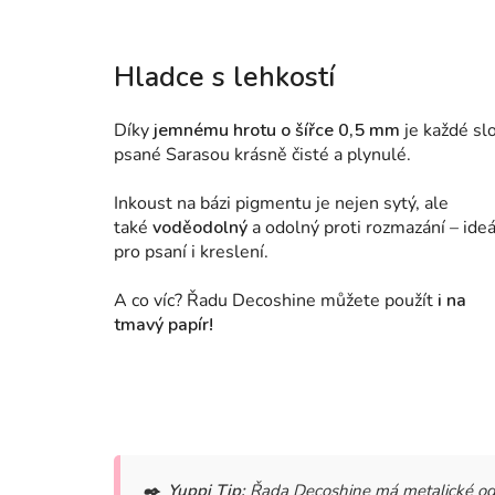
Hladce s lehkostí
Díky
jemnému hrotu o šířce 0,5 mm
je každé sl
psané Sarasou krásně čisté a plynulé.
Inkoust na bázi pigmentu je nejen sytý, ale
také
voděodolný
a odolný proti rozmazání – ideá
pro psaní i kreslení.
A co víc? Řadu Decoshine můžete použít
i na
tmavý papír!
✒️
Yuppi Tip:
Řada Decoshine má metalické odst