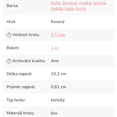
žlutá
,
červená
,
modrá
,
zelená
,
Barva
:
hnědá
,
šedá
,
černá
Hrot
:
Kovový
Velikost hrotu
:
0,5 mm
?
Balení
:
1 ks
Archivální kvalita
:
Ano
?
Délka náplně
:
10,1 cm
Průměr náplně
:
0,61 cm
Typ hrotu
:
kónický
Materiál hrotu
:
kov