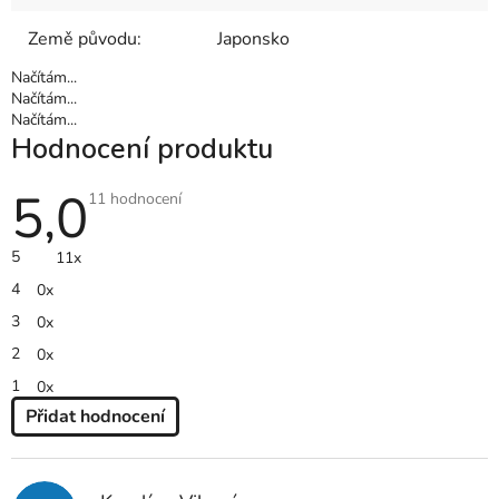
Země původu
:
Japonsko
Načítám...
Načítám...
Načítám...
Hodnocení produktu
5,0
Průměrné
11 hodnocení
hodnocení
produktu
je
5
11x
5,0
z
4
0x
5
hvězdiček.
3
0x
2
0x
1
0x
Přidat hodnocení
V
Ý
P