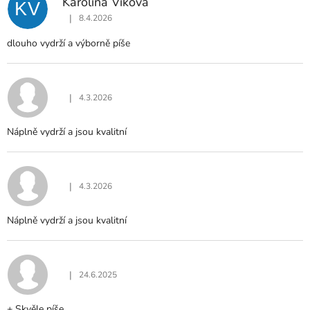
Karolína Viková
KV
I
|
8.4.2026
S
Hodnocení produktu je 5 z 5 hvězdiček.
H
dlouho vydrží a výborně píše
O
D
N
O
|
4.3.2026
Hodnocení produktu je 5 z 5 hvězdiček.
C
E
Náplně vydrží a jsou kvalitní
N
Í
|
4.3.2026
Hodnocení produktu je 5 z 5 hvězdiček.
Náplně vydrží a jsou kvalitní
|
24.6.2025
Hodnocení produktu je 5 z 5 hvězdiček.
+ Skvěle píše