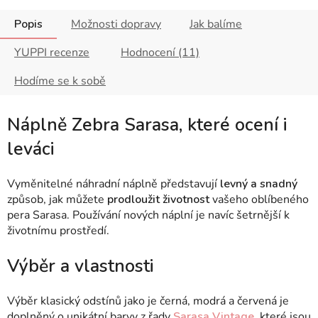
Popis
Možnosti dopravy
Jak balíme
YUPPI recenze
Hodnocení (11)
Hodíme se k sobě
Náplně Zebra Sarasa, které ocení i
leváci
Vyměnitelné náhradní náplně představují
levný a snadný
způsob, jak můžete
prodloužit životnost
vašeho oblíbeného
pera Sarasa. Používání nových náplní je navíc
šetrnější k
životnímu prostředí.
Výběr a vlastnosti
Výběr klasický odstínů jako je černá, modrá a červená je
doplněný o unikátní barvy z řady
Sarasa Vintage
, které jsou