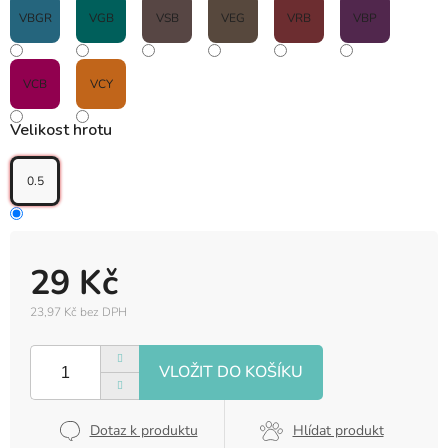
VBGR
VGB
VSB
VEG
VRB
VBP
VCB
VCY
Velikost hrotu
0.5
29 Kč
23,97 Kč bez DPH
Měrná
cena:
Dotaz k produktu
Hlídat produkt