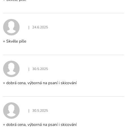
|
24.6.2025
Hodnocení produktu je 5 z 5 hvězdiček.
+ Skvěle píše
|
30.5.2025
Hodnocení produktu je 5 z 5 hvězdiček.
+ dobrá cena, výborná na psaní i skicování
|
30.5.2025
Hodnocení produktu je 5 z 5 hvězdiček.
+ dobrá cena, výborná na psaní i skicování