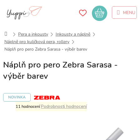
Přejít
na
Nákupní
obsah
košík
Domů
Pera a inkousty
Inkousty a náplně
Náplně pro kuličková pera, rollery
Náplň pro pero Zebra Sarasa - výběr barev
Náplň pro pero Zebra Sarasa -
výběr barev
NOVINKA
Průměrné
Podrobnosti hodnocení
11 hodnocení
hodnocení
produktu
je
5,0
z