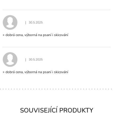
|
30.5.2025
Hodnocení produktu je 5 z 5 hvězdiček.
+ dobrá cena, výborná na psaní i skicování
|
30.5.2025
Hodnocení produktu je 5 z 5 hvězdiček.
+ dobrá cena, výborná na psaní i skicování
SOUVISEJÍCÍ PRODUKTY