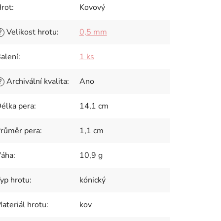
rot
:
Kovový
Velikost hrotu
:
0,5 mm
?
alení
:
1 ks
Archivální kvalita
:
Ano
?
élka pera
:
14,1 cm
růměr pera
:
1,1 cm
áha
:
10,9 g
yp hrotu
:
kónický
ateriál hrotu
:
kov