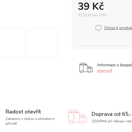
39 Kč
32,23 Kč bez DPH
Měrná
cena:
Dotaz k produ
Informace o bezpe
dopravě
Radost otevřít
Doprava od 65,-
Zabaleno s láskou a ohledem k
ZDARMA při nákupu nad 
přírodě