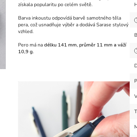
získala popularitu po celém světě.
H
Barva inkoustu odpovídá barvě samotného těla
pera, což usnadňuje výběr a dodává Sarase stylový
vzhled.
B
Pero má na
délku 1
41 mm, průměr 11 mm a váží
10,9 g.
D
P
V
T
M