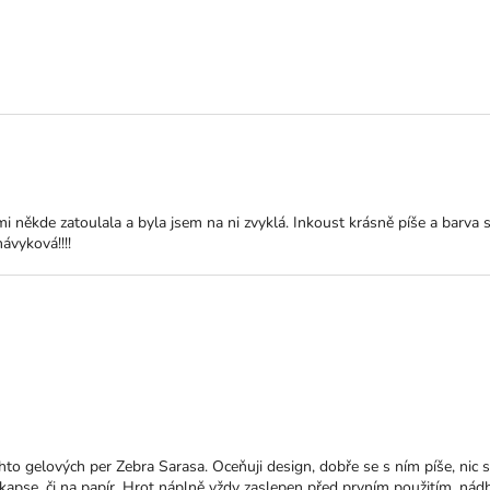
ktu je 5 z 5 hvězdiček.
 někde zatoulala a byla jsem na ni zvyklá. Inkoust krásně píše a barva s
návyková!!!!
ktu je 5 z 5 hvězdiček.
hto gelových per Zebra Sarasa. Oceňuji design, dobře se s ním píše, nic 
e kapse, či na papír. Hrot náplně vždy zaslepen před prvním použitím, ná