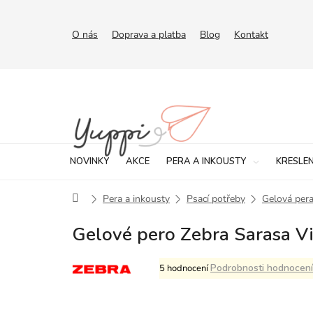
Přejít
na
obsah
O nás
Doprava a platba
Blog
Kontakt
NOVINKY
AKCE
PERA A INKOUSTY
KRESLEN
Domů
Pera a inkousty
Psací potřeby
Gelová per
Gelové pero Zebra Sarasa Vi
Průměrné
Podrobnosti hodnocení
5 hodnocení
hodnocení
produktu
je