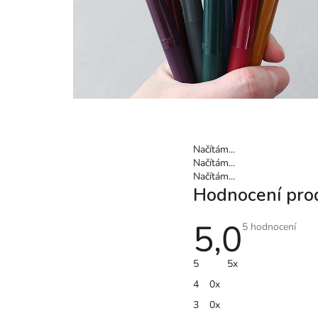
Načítám...
Načítám...
Načítám...
Hodnocení pro
5,0
Průměrné
5 hodnocení
hodnocení
produktu
je
5
5x
5,0
z
4
0x
5
hvězdiček.
3
0x