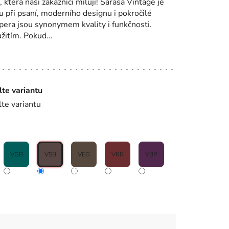
která naši zákazníci milují! Sarasa Vintage je
 při psaní, moderního designu i pokročilé
pera jsou synonymem kvality i funkčnosti.
žitím. Pokud...
lte variantu
lte variantu
VGB
VSB
VEG
VRB
VBP