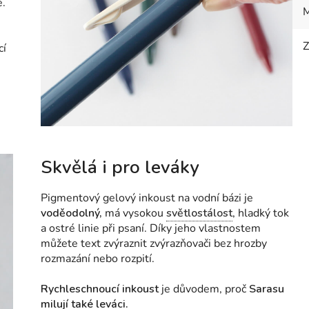
e.
M
Z
cí
Skvělá i pro leváky
Pigmentový gelový inkoust na vodní bázi je
voděodolný,
má vysokou
světlostálost
, hladký tok
a ostré linie při psaní. Díky jeho vlastnostem
můžete text zvýraznit zvýrazňovači bez hrozby
rozmazání nebo rozpití.
Rychleschnoucí inkoust
je důvodem, proč
Sarasu
milují také leváci.