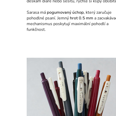
deskám diáře nebo sešitu, rychle si klipy oblíbít
Sarasa má
pogumovaný úchop,
který zaručuje
pohodlné psaní. Jemný
hrot 0.5 mm
a zacvakáva
mechanismus poskytují maximální pohodlí a
funkčnost.