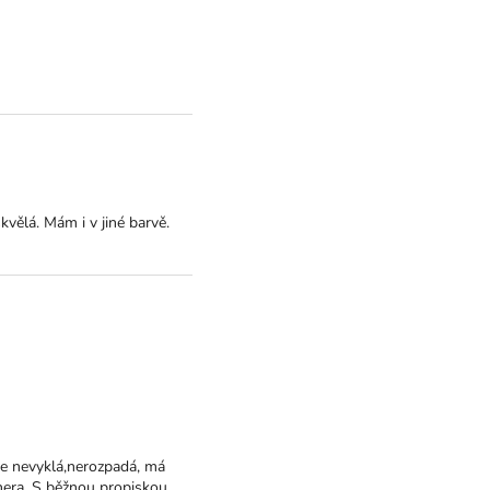
kvělá. Mám i v jiné barvě.
se nevyklá,nerozpadá, má
dhera. S běžnou propiskou