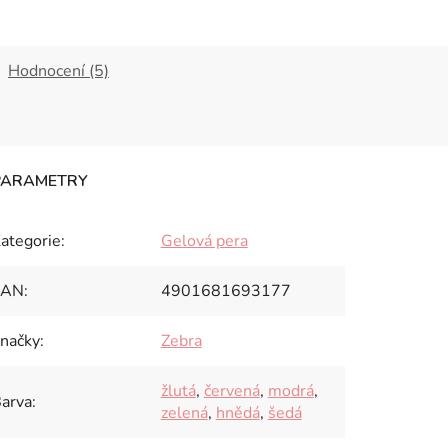
Hodnocení (5)
ategorie
:
Gelová pera
EAN
:
4901681693177
načky
:
Zebra
žlutá
,
červená
,
modrá
,
arva
:
zelená
,
hnědá
,
šedá