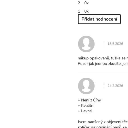
2
0x
1
0x
Přidat hodnocení
V
Ý
P
I
|
18.5.2026
Hodnocení produ
S
H
nákup opakovaně, tužka se mi
O
Pozor jak jednou zkusíte, je 
D
N
O
C
|
24.2.2026
Hodnocení produ
E
N
+ Není z Číny
Í
+ Kvalitní
+ Levné
Jsem nadšený z objevení těc
kolíček na připínání např. k