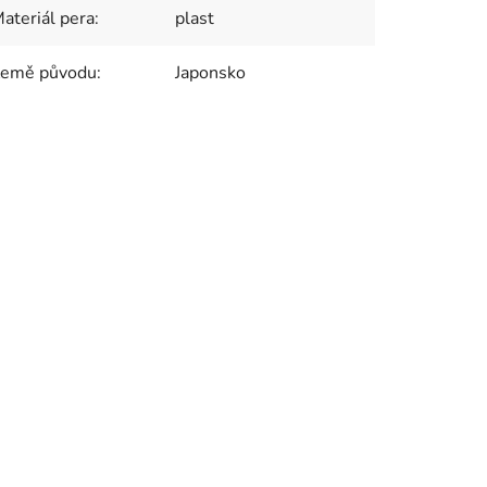
ateriál pera
:
plast
emě původu
:
Japonsko