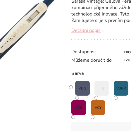
Sarasa Vintage: Gelová Pera, 
kombinací příjemného zážitku
technologické inovace. Tyto 
Zamilujete si je s prvním pou
Detailní popis
Dostupnost
zvo
zvo
Můžeme doručit do
Barva
VDG
FB
VBGR
VCB
VCY