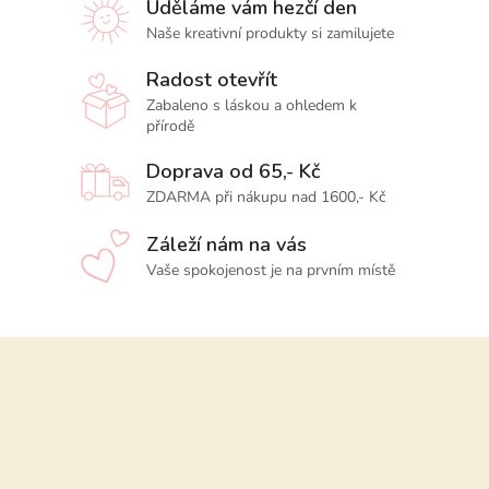
Uděláme vám hezčí den
Naše kreativní produkty si zamilujete
Radost otevřít
Zabaleno s láskou a ohledem k
přírodě
Doprava od 65,- Kč
ZDARMA při nákupu nad 1600,- Kč
Záleží nám na vás
Vaše spokojenost je na prvním místě
Z
á
p
a