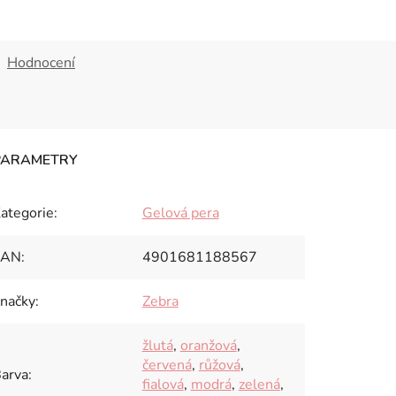
Hodnocení
ategorie
:
Gelová pera
EAN
:
4901681188567
načky
:
Zebra
žlutá
,
oranžová
,
červená
,
růžová
,
arva
:
fialová
,
modrá
,
zelená
,