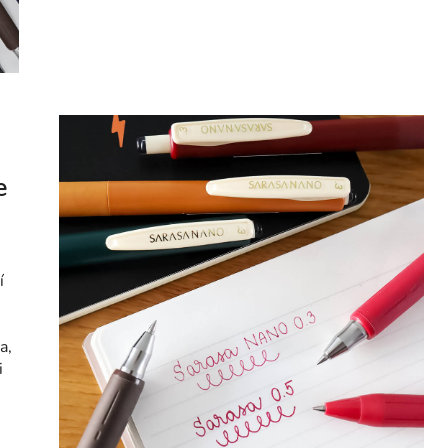
e
í
a,
i