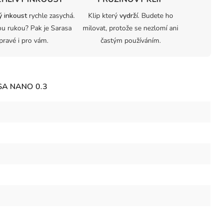
 inkoust
rychle zasychá.
Klip který
vydrží.
Budete ho
ou rukou? Pak je Sarasa
milovat, protože se nezlomí ani
pravé i pro vám.
častým používáním.
A NANO 0.3