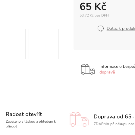
65 Kč
53,72 Kč bez DPH
Měrná
cena:
Dotaz k produ
Informace o bezpe
dopravě
Radost otevřít
Doprava od 65,-
Zabaleno s láskou a ohledem k
ZDARMA při nákupu nad 
přírodě