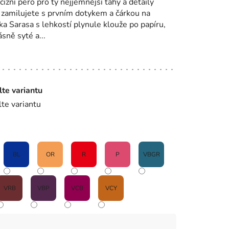
izní pero pro ty nejjemnější tahy a detaily
 zamilujete s prvním dotykem a čárkou na
ka Sarasa s lehkostí plynule klouže po papíru,
sně syté a...
lte variantu
lte variantu
BL
OR
R
P
VBGR
VRB
VBP
VCB
VCY