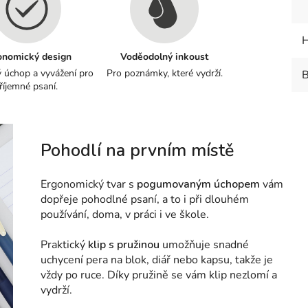
H
onomický design
Voděodolný inkoust
 úchop a vyvážení pro
Pro poznámky, které vydrží.
B
říjemné psaní.
Pohodlí na prvním místě
Ergonomický tvar s
pogumovaným úchopem
vám
dopřeje pohodlné psaní, a to i při dlouhém
používání, doma, v práci i ve škole.
Praktický
klip s pružinou
umožňuje snadné
uchycení pera na blok, diář nebo kapsu, takže je
vždy po ruce. Díky pružině se vám klip nezlomí a
vydrží.