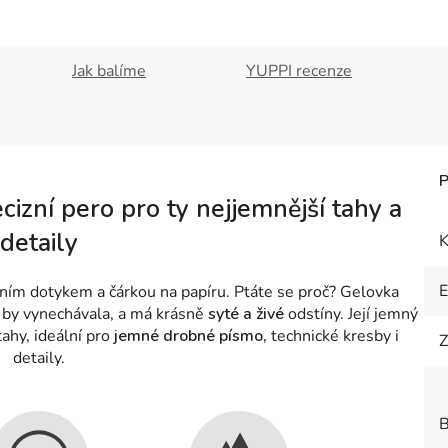
Jak balíme
YUPPI recenze
izní pero pro ty nejjemnější tahy a
detaily
K
vním dotykem a čárkou na papíru. Ptáte se proč? Gelovka
ž by vynechávala, a má krásně
syté a živé
odstíny. Její jemný
tahy, ideální pro
jemné drobné písmo,
technické kresby i
Z
detaily.
B