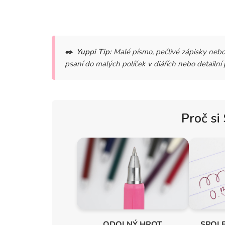
✒️
Yuppi Tip:
Malé písmo, pečlivé zápisky nebo
psaní do malých políček v diářích nebo detailn
Proč si
ODOLNÝ HROT
SPOL