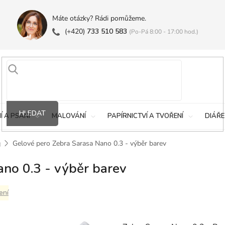
Máte otázky? Rádi pomůžeme.
(+420)
733 510 583
(Po-Pá 8:00 - 17:00 hod.)
HLEDAT
Í A PSANÍ
MALOVÁNÍ
PAPÍRNICTVÍ A TVOŘENÍ
DIÁŘE
a
Gelové pero Zebra Sarasa Nano 0.3 - výběr barev
no 0.3 - výběr barev
ení