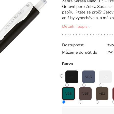
Zebra Sarasa Nano 0.3 – Prec
Gelové pero Zebra Sarasa si
papíru. Ptáte se proč? Gelov
aniž by vynechávala, a má krá
Detailní popis
Dostupnost
zvo
zvo
Můžeme doručit do
Barva
BK
VDG
FB
VGB
VSB
VEG