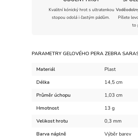
Kvalitní kónický hrot s ultratenkou
Voděodolný
stopou odolá i častým pádům.
Píšete lev
to 
PARAMETRY GELOVÉHO PERA ZEBRA SARAS
Materiál
Plast
Délka
14,5 cm
Průměr úchopu
1,03 cm
Hmotnost
13 g
Velikost hrotu
0,3 mm
Barva náplně
Výběr barev