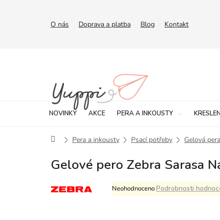
Přejít
na
obsah
O nás
Doprava a platba
Blog
Kontakt
NOVINKY
AKCE
PERA A INKOUSTY
KRESLEN
Domů
Pera a inkousty
Psací potřeby
Gelová per
Gelové pero Zebra Sarasa Na
Průměrné
Podrobnosti hodnoc
Neohodnoceno
hodnocení
produktu
je