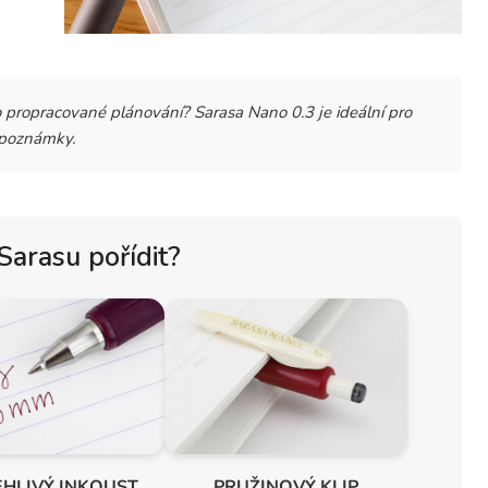
 propracované plánování? Sarasa Nano 0.3 je ideální pro
í poznámky.
 Sarasu pořídit?
EHLIVÝ INKOUST
PRUŽINOVÝ KLIP