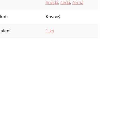
hnědá
,
šedá
,
černá
rot
:
Kovový
alení
:
1 ks