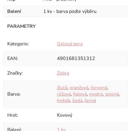
Balení
1 ks - barva podle výběru
Kategorie
:
Gelová pera
EAN
:
4901681351312
Značky
:
Zebra
žlutá
,
oranžová
,
červená
,
Barva
:
růžová
,
fialová
,
modrá
,
zelená
,
hnědá
,
šedá
,
černá
Hrot
:
Kovový
Balení
:
1 ks