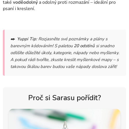
také
voděodolný
a odolný proti rozmazání – ideální pro
psaní i kreslení.
✒️
Yuppi Tip:
Rozjasněte své poznámky a plány s
barevným kódováním! S paletou
20 odstínů
si snadno
odlišíte důležité úkoly, kategorie, nápady nebo myšlenky.
A pokud rádi tvoříte, zkuste kreslit myšlenkové mapy – s
takovou škálou barev budou vaše nápady doslova zářit!
Proč si Sarasu pořídit?