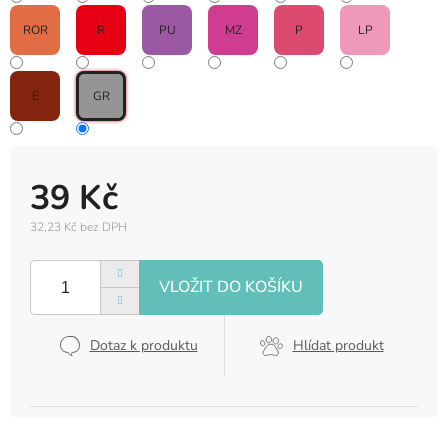
ROR
R
PU
MZ
P
LP
E
GR
39 Kč
32,23 Kč bez DPH
Měrná
cena:
Dotaz k produktu
Hlídat produkt