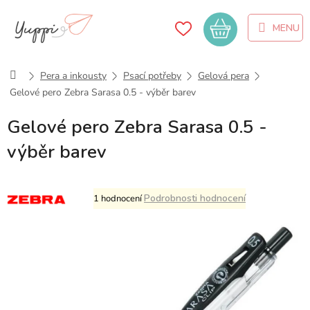
Přejít
na
Nákupní
obsah
košík
Domů
Pera a inkousty
Psací potřeby
Gelová pera
Gelové pero Zebra Sarasa 0.5 - výběr barev
Gelové pero Zebra Sarasa 0.5 -
výběr barev
Průměrné
Podrobnosti hodnocení
1 hodnocení
hodnocení
produktu
je
5,0
z
5
hvězdiček.