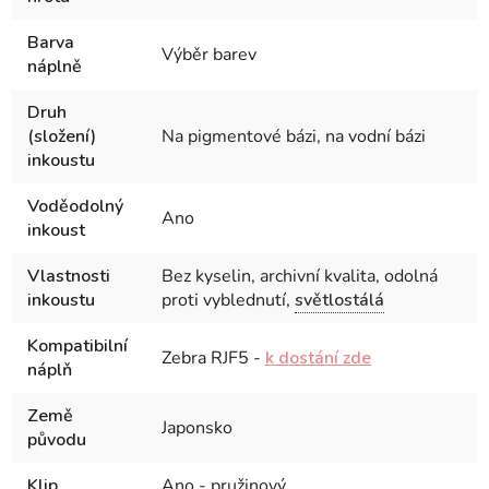
Barva
Výběr barev
náplně
Druh
(složení)
Na pigmentové bázi, na vodní bázi
inkoustu
Voděodolný
Ano
inkoust
Vlastnosti
Bez kyselin, archivní kvalita, odolná
inkoustu
proti vyblednutí,
světlostálá
Kompatibilní
Zebra RJF5 -
k dostání zde
náplň
Země
Japonsko
původu
Klip
Ano - pružinový