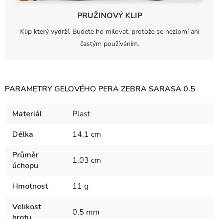
PRUŽINOVÝ KLIP
Klip který
vydrží.
Budete ho milovat, protože se nezlomí ani
častým používáním.
PARAMETRY GELOVÉHO PERA ZEBRA SARASA 0.5
Materiál
Plast
Délka
14,1 cm
Průměr
1,03 cm
úchopu
Hmotnost
11 g
Velikost
0,5 mm
hrotu