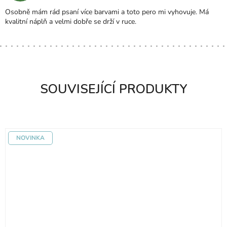
H
Osobně mám rád psaní více barvami a toto pero mi vyhovuje. Má
O
kvalitní náplň a velmi dobře se drží v ruce.
D
N
O
C
E
N
SOUVISEJÍCÍ PRODUKTY
Í
NOVINKA