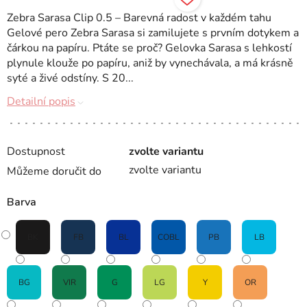
Zebra Sarasa Clip 0.5 – Barevná radost v každém tahu
Gelové pero Zebra Sarasa si zamilujete s prvním dotykem a
čárkou na papíru. Ptáte se proč? Gelovka Sarasa s lehkostí
plynule klouže po papíru, aniž by vynechávala, a má krásně
syté a živé odstíny. S 20...
Detailní popis
Dostupnost
zvolte variantu
zvolte variantu
Můžeme doručit do
Barva
BK
FB
BL
COBL
PB
LB
BG
VIR
G
LG
Y
OR