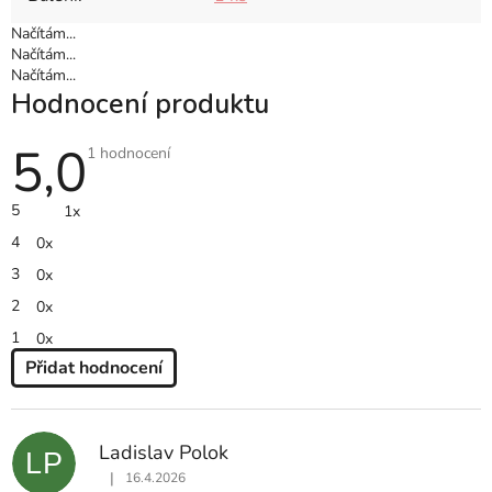
Načítám...
Načítám...
Načítám...
Hodnocení produktu
5,0
Průměrné
1 hodnocení
hodnocení
produktu
je
5
1x
5,0
z
4
0x
5
hvězdiček.
3
0x
2
0x
1
0x
Přidat hodnocení
V
Ý
P
Ladislav Polok
LP
I
|
16.4.2026
S
Hodnocení produktu je 5 z 5 hvězdiček.