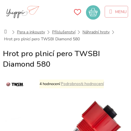
Přejít
na
Nákupní
obsah
košík
Domů
Pera a inkousty
Příslušenství
Náhradní hroty
Hrot pro plnicí pero TWSBI Diamond 580
Hrot pro plnicí pero TWSBI
Diamond 580
Průměrné
Podrobnosti hodnocení
4 hodnocení
hodnocení
produktu
je
4,8
z
5
hvězdiček.