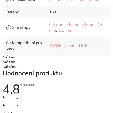
Balení
:
1 ks
0,4 mm
,
0,6 mm
,
0,8 mm
,
1,0
Šíře stopy
:
?
mm
,
1,1 mm
Kompatibilní pro
?
TWSBI Diamond 580
pero
:
Načítám...
Načítám...
Načítám...
Hodnocení produktu
4,8
Průměrné
4 hodnocení
hodnocení
produktu
je
5
3x
4,8
z
4
1x
5
hvězdiček.
3
0x