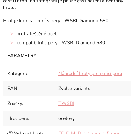
část u hrotu na fotografii je pouze část balení a ochrany
hrotu.
Hrot je kompatibilní s pery
TWSBI Diamond 580
.
hrot z leštěné oceli
kompatibilní s pery TWSBI Diamond 580
Kategorie
:
Náhradní hroty pro plnicí pera
EAN
:
Zvolte variantu
Značky
:
TWSBI
Hrot pera
:
ocelový
Velikost hrotu
:
EF
,
F
,
M
,
B
,
1,1 mm
,
1,5 mm
?