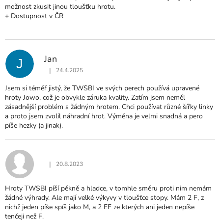
možnost zkusit jinou tloušťku hrotu.
+ Dostupnost v ČR
Jan
J
|
24.4.2025
Hodnocení produktu je 5 z 5 hvězdiček.
Jsem si téměř jistý, že TWSBI ve svých perech používá upravené
hroty Jowo, což je obvykle záruka kvality. Zatím jsem neměl
zásadnější problém s žádným hrotem. Chci používat různé šířky linky
a proto jsem zvolil náhradní hrot. Výměna je velmi snadná a pero
píše hezky (a jinak).
|
20.8.2023
Hodnocení produktu je 4 z 5 hvězdiček.
Hroty TWSBI píší pěkně a hladce, v tomhle směru proti nim nemám
žádné výhrady. Ale mají velké výkyvy v tloušťce stopy. Mám 2 F, z
nichž jeden píše spíš jako M, a 2 EF ze kterých ani jeden nepíše
tenčeji než F.