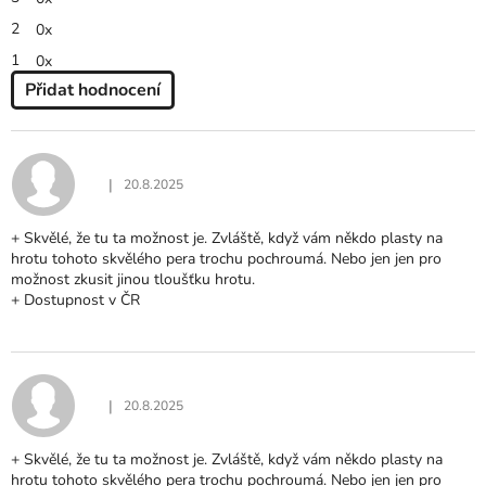
2
0x
1
0x
Přidat hodnocení
V
Ý
P
I
|
20.8.2025
Hodnocení produktu je 5 z 5 hvězdiček.
S
H
+ Skvělé, že tu ta možnost je. Zvláště, když vám někdo plasty na
O
hrotu tohoto skvělého pera trochu pochroumá. Nebo jen jen pro
D
možnost zkusit jinou tloušťku hrotu.
N
+ Dostupnost v ČR
O
C
E
N
Í
|
20.8.2025
Hodnocení produktu je 5 z 5 hvězdiček.
+ Skvělé, že tu ta možnost je. Zvláště, když vám někdo plasty na
hrotu tohoto skvělého pera trochu pochroumá. Nebo jen jen pro