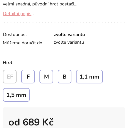
velmi snadná, původní hrot postačí...
Detailní popis
Dostupnost
zvolte variantu
zvolte variantu
Můžeme doručit do
Hrot
EF
F
M
B
1,1 mm
1,5 mm
od
689 Kč