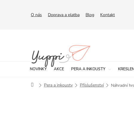
Přejít
na
obsah
O nás
Doprava a platba
Blog
Kontakt
NOVINKY
AKCE
PERA A INKOUSTY
KRESLEN
Domů
Pera a inkousty
Příslušenství
Náhradní hr