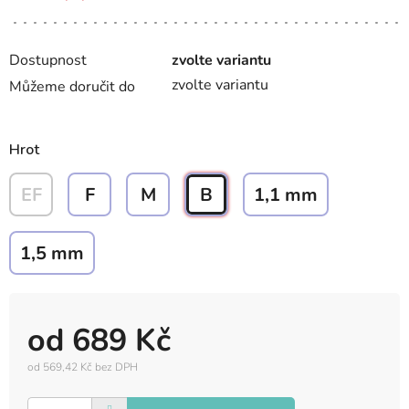
Dostupnost
zvolte variantu
zvolte variantu
Můžeme doručit do
Hrot
EF
F
M
B
1,1 mm
1,5 mm
od
689 Kč
od
569,42 Kč
bez DPH
Měrná
cena: