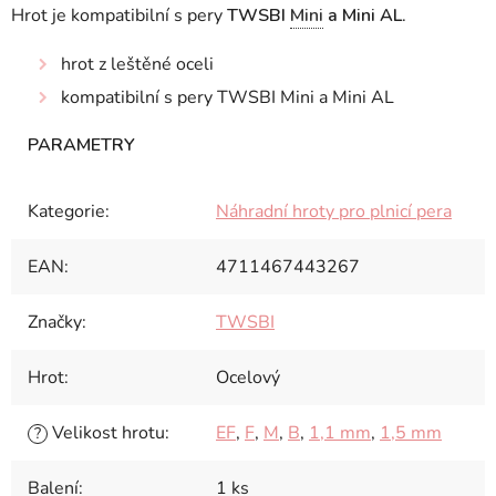
Hrot je kompatibilní s pery
TWSBI
Mini
a Mini AL
.
hrot z leštěné oceli
kompatibilní s pery TWSBI Mini a Mini AL
Kategorie
:
Náhradní hroty pro plnicí pera
EAN
:
4711467443267
Značky
:
TWSBI
Hrot
:
Ocelový
Velikost hrotu
:
EF
,
F
,
M
,
B
,
1,1 mm
,
1,5 mm
?
Balení
:
1 ks