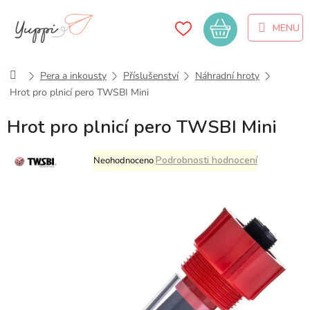
Přejít
na
Nákupní
obsah
košík
Domů
Pera a inkousty
Příslušenství
Náhradní hroty
Hrot pro plnicí pero TWSBI Mini
Hrot pro plnicí pero TWSBI Mini
Průměrné
Podrobnosti hodnocení
Neohodnoceno
hodnocení
produktu
je
0,0
z
5
hvězdiček.