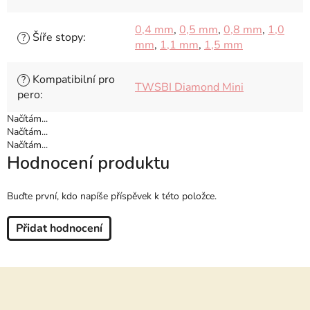
0,4 mm
,
0,5 mm
,
0,8 mm
,
1,0
Šíře stopy
:
?
mm
,
1,1 mm
,
1,5 mm
Kompatibilní pro
?
TWSBI Diamond Mini
pero
:
Načítám...
Načítám...
Načítám...
Hodnocení produktu
Buďte první, kdo napíše příspěvek k této položce.
Přidat hodnocení
Z
á