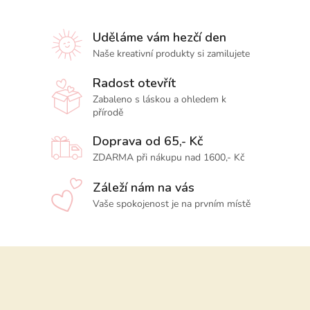
Uděláme vám hezčí den
Naše kreativní produkty si zamilujete
Radost otevřít
Zabaleno s láskou a ohledem k
přírodě
Doprava od 65,- Kč
ZDARMA při nákupu nad 1600,- Kč
Záleží nám na vás
Vaše spokojenost je na prvním místě
Z
á
p