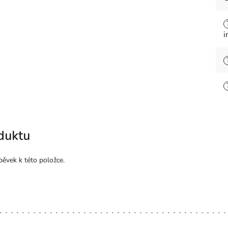
i
duktu
pěvek k této položce.