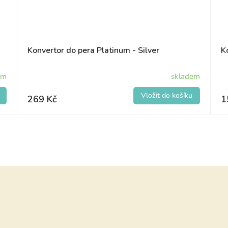
Konvertor do pera Platinum - Silver
K
em
skladem
269 Kč
1