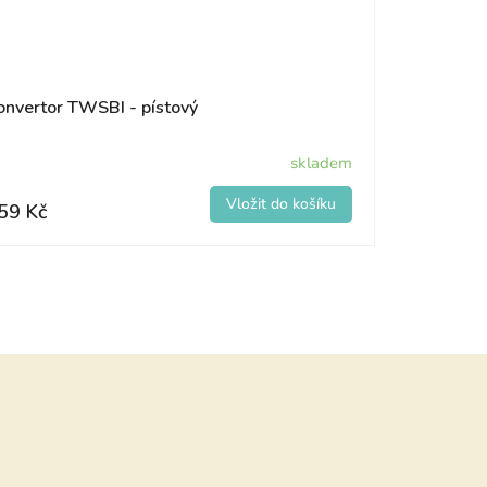
onvertor TWSBI - pístový
skladem
59 Kč