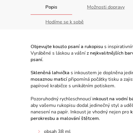
Popis
Možnosti dopravy
Hodíme se k sobě
Objevujte kouzlo psaní a rukopisu
s inspirativn
Vyráběné s láskou a vášní
z nejkvalitnějších bar
psaní.
Skleněná lahvička
s inkoustem je doplněna jedi
mosaznou maticí
připomíná počátky tisku a zajist
papírové krabičce s unikátním potiskem.
Pozoruhodný rychleschnoucí
inkoust na vodní b
aby vašemu rukopisu dodal jedinečný styl a uděl
nanesení na papír. Inkoust je vhodný nejen pro
k
perokresbu a malování štětcem.
obsah 38 ml