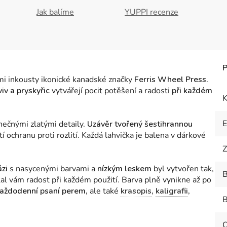
Jak balíme
YUPPI recenze
ími inkousty ikonické kanadské značky
Ferris Wheel Press.
viv a pryskyřic
vytvářejí pocit potěšení a radosti
při každém
K
nečnými zlatými detaily.
Uzávěr tvořený šestihrannou
í ochranu proti rozlití
.
Každá lahvička je balena v dárkové
Z
ázi
s nasycenými barvami a
nízkým leskem
byl vytvořen tak,
B
al vám radost při každém použití. Barva plně vynikne až po
aždodenní psaní perem,
ale také
krasopis
,
kaligrafii
,
B