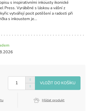
opisu s inspirativními inkousty ikonické
l Press. Vyráběné s láskou a vášní z
kyřic vytvářejí pocit potěšení a radosti při
čka s inkoustem je...
ladem
8.2026
ktu
Hlídat produkt