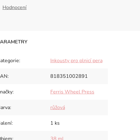
Hodnocení
ategorie
:
Inkousty pro plnicí pera
EAN
:
818351002891
načky
:
Ferris Wheel Press
arva
:
růžová
alení
:
1 ks
Objem
:
38 ml