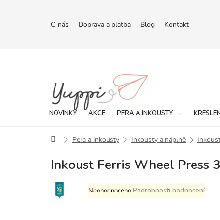
Přejít
na
obsah
O nás
Doprava a platba
Blog
Kontakt
NOVINKY
AKCE
PERA A INKOUSTY
KRESLEN
Domů
Pera a inkousty
Inkousty a náplně
Inkoust
Inkoust Ferris Wheel Press 
Průměrné
Podrobnosti hodnocení
Neohodnoceno
hodnocení
produktu
je