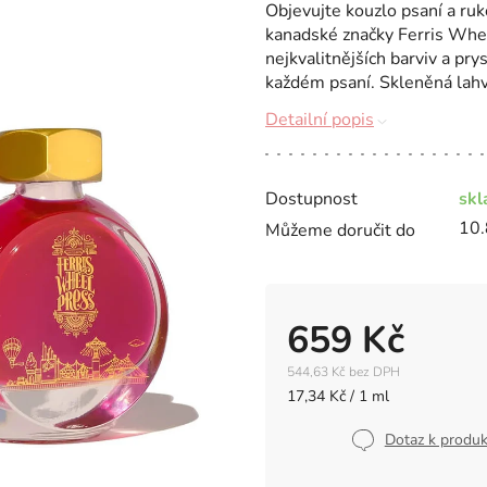
Objevujte kouzlo psaní a ruk
kanadské značky Ferris Whee
nejkvalitnějších barviv a prys
každém psaní. Skleněná lahvi
Detailní popis
Dostupnost
sk
10.
Můžeme doručit do
659 Kč
544,63 Kč bez DPH
Měrná
17,34 Kč / 1 ml
cena:
Dotaz k produ