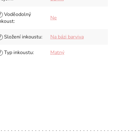
Voděodolný
?
Ne
nkoust
:
Složení inkoustu
:
Na bázi barviva
?
Typ inkoustu
:
Matný
?