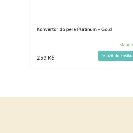
Konvertor do pera Platinum - Gold
sklad
259 Kč
Z
á
p
a