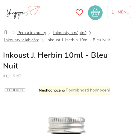
Přejít
na
Nákupní
obsah
košík
Domů
Pera a inkousty
Inkousty a náplně
Inkousty v lahvičce
Inkoust J. Herbin 10ml - Bleu Nuit
Inkoust J. Herbin 10ml - Bleu
Nuit
JH_11519T
Průměrné
Podrobnosti hodnocení
Neohodnoceno
hodnocení
produktu
je
0,0
z
5
hvězdiček.