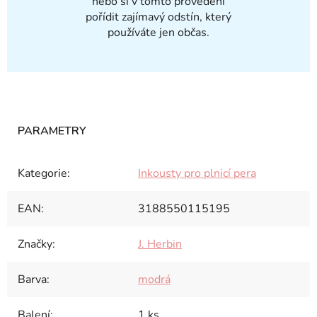
nebo si v tomto provedení
pořídit zajímavý odstín, který
používáte jen občas.
Kategorie
:
Inkousty pro plnicí pera
EAN
:
3188550115195
Značky
:
J. Herbin
Barva
:
modrá
Balení
:
1 ks