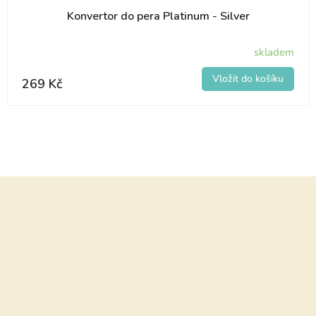
Konvertor do pera Platinum - Silver
skladem
269 Kč
Z
á
p
a
t
í