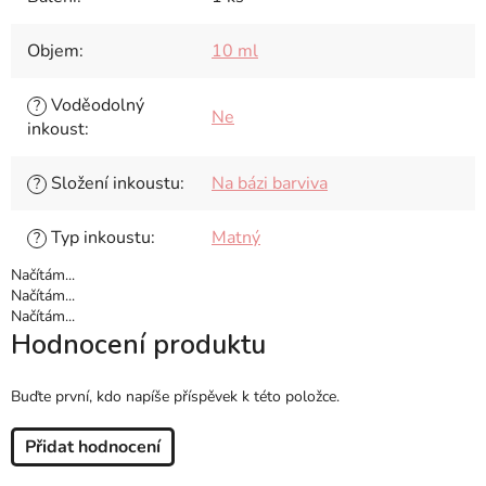
Objem
:
10 ml
Voděodolný
?
Ne
inkoust
:
Složení inkoustu
:
Na bázi barviva
?
Typ inkoustu
:
Matný
?
Načítám...
Načítám...
Načítám...
Hodnocení produktu
Buďte první, kdo napíše příspěvek k této položce.
Přidat hodnocení