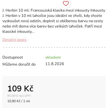
J. Herbin 10 ml: Francouzská klasika mezi inkousty Inkousty
J. Herbin v 10 ml lahvičce jsou ideální ve chvíli, kdy chcete
vyzkoušet nový odstín, doplnit si oblíbenou barvu na cesty
nebo mít doma více barev bez velkých lahviček. Patří mezi
klasické inkousty...
Detailní popis
Dostupnost
skladem
11.8.2026
Můžeme doručit do
109 Kč
90,08 Kč bez DPH
Měrná
10,90 Kč / 1 ml
cena: