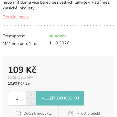
nebo mít doma více barev bez velkých lahviček. Patří mezi
klasické inkousty...
Detailní popis
Dostupnost
skladem
11.8.2026
Můžeme doručit do
109 Kč
90,08 Kč bez DPH
Měrná
10,90 Kč / 1 ml
cena:
Dotaz k produktu
Hlídat produkt