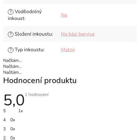
Voděodolný
?
Ne
inkoust
:
Složení inkoustu
:
Na bázi barviva
?
Typ inkoustu
:
Matný
?
Načítám...
Načítám...
Načítám...
Hodnocení produktu
5,0
Průměrné
1 hodnocení
hodnocení
produktu
je
5
1x
5,0
z
4
0x
5
hvězdiček.
3
0x
2
0x