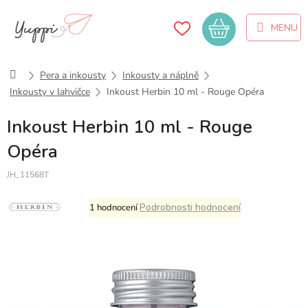
Přejít
na
Nákupní
obsah
košík
Domů
Pera a inkousty
Inkousty a náplně
Inkousty v lahvičce
Inkoust Herbin 10 ml - Rouge Opéra
Inkoust Herbin 10 ml - Rouge
Opéra
JH_11568T
Průměrné
Podrobnosti hodnocení
1 hodnocení
hodnocení
produktu
je
5,0
z
5
hvězdiček.