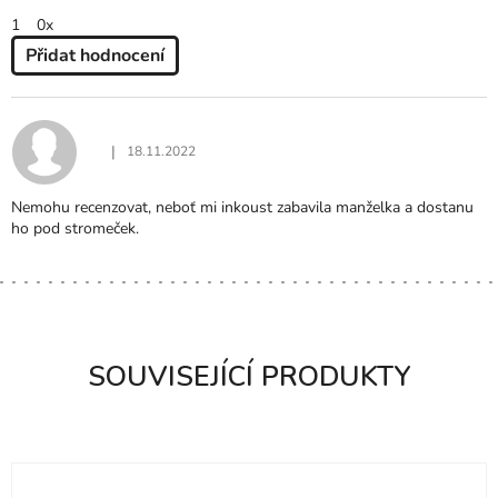
1
0x
Přidat hodnocení
V
Ý
P
I
|
18.11.2022
Hodnocení produktu je 5 z 5 hvězdiček.
S
H
Nemohu recenzovat, neboť mi inkoust zabavila manželka a dostanu
O
ho pod stromeček.
D
N
O
C
E
N
SOUVISEJÍCÍ PRODUKTY
Í