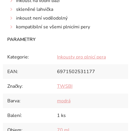
inkoust na vodní bázi
skleněné lahvička
inkoust není voděodolný
kompatibilní se všemi plnicími pery
Kategorie
:
Inkousty pro plnicí pera
EAN
:
6971502531177
Značky
:
TWSBI
Barva
:
modrá
Balení
:
1 ks
Objem
:
70 ml