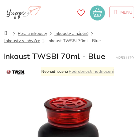
Přejít
na
Nákupní
obsah
košík
Domů
Pera a inkousty
Inkousty a náplně
Inkousty v lahvičce
Inkoust TWSBI 70ml - Blue
Inkoust TWSBI 70ml - Blue
M2531170
Průměrné
Podrobnosti hodnocení
Neohodnoceno
hodnocení
produktu
je
0,0
z
5
hvězdiček.