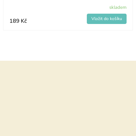
skladem
189 Kč
Z
á
p
a
t
í