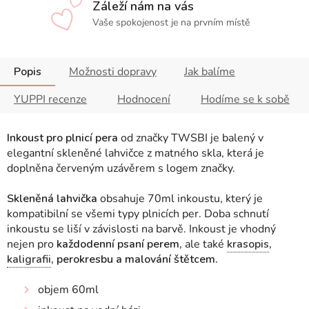
Záleží nám na vás
Vaše spokojenost je na prvním místě
Popis
Možnosti dopravy
Jak balíme
YUPPI recenze
Hodnocení
Hodíme se k sobě
Inkoust pro plnicí pera
od značky TWSBI je balený v
elegantní skleněné lahvičce z matného skla, která je
doplněna červeným uzávěrem s logem značky.
Skleněná lahvička
obsahuje 70ml inkoustu, který je
kompatibilní se všemi typy plnicích per.
Doba schnutí
inkoustu se liší v závislosti na barvě.
Inkoust je vhodný
nejen pro
každodenní psaní perem,
ale také
krasopis
,
kaligrafii
, perokresbu a malování štětcem.
objem 60ml