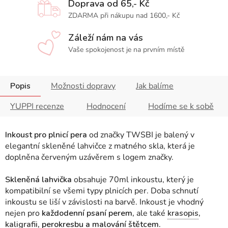
Doprava od 65,- Kč
ZDARMA při nákupu nad 1600,- Kč
Záleží nám na vás
Vaše spokojenost je na prvním místě
Popis
Možnosti dopravy
Jak balíme
YUPPI recenze
Hodnocení
Hodíme se k sobě
Inkoust pro plnicí pera
od značky TWSBI je balený v
elegantní skleněné lahvičce z matného skla, která je
doplněna červeným uzávěrem s logem značky.
Skleněná lahvička
obsahuje 70ml inkoustu, který je
kompatibilní se všemi typy plnicích per.
Doba schnutí
inkoustu se liší v závislosti na barvě.
Inkoust je vhodný
nejen pro
každodenní psaní perem,
ale také
krasopis
,
kaligrafii
, perokresbu a malování štětcem.