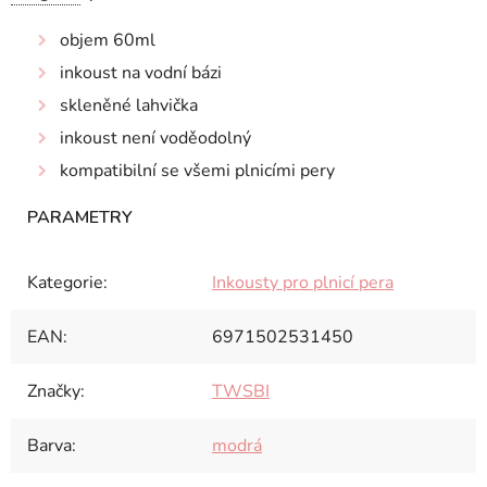
objem 60ml
inkoust na vodní bázi
skleněné lahvička
inkoust není voděodolný
kompatibilní se všemi plnicími pery
Kategorie
:
Inkousty pro plnicí pera
EAN
:
6971502531450
Značky
:
TWSBI
Barva
:
modrá