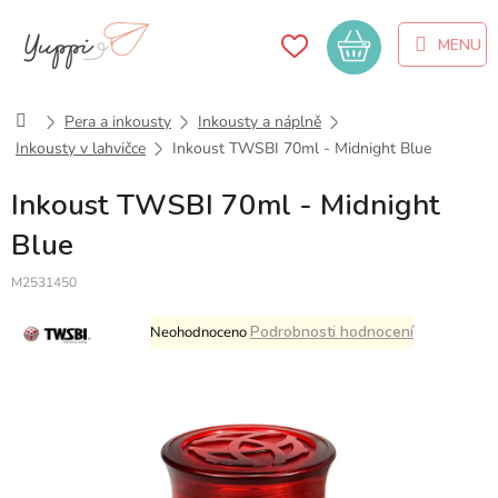
Přejít
na
Nákupní
obsah
košík
Domů
Pera a inkousty
Inkousty a náplně
Inkousty v lahvičce
Inkoust TWSBI 70ml - Midnight Blue
Inkoust TWSBI 70ml - Midnight
Blue
M2531450
Průměrné
Podrobnosti hodnocení
Neohodnoceno
hodnocení
produktu
je
0,0
z
5
hvězdiček.