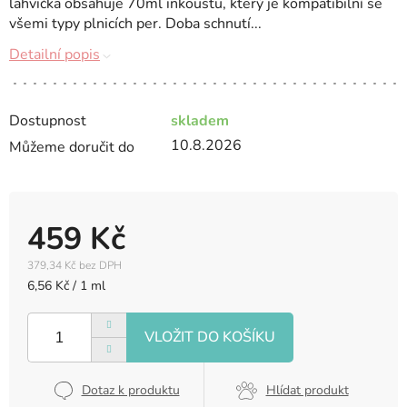
lahvička obsahuje 70ml inkoustu, který je kompatibilní se
všemi typy plnicích per. Doba schnutí...
Detailní popis
Dostupnost
skladem
10.8.2026
Můžeme doručit do
459 Kč
379,34 Kč bez DPH
Měrná
6,56 Kč / 1 ml
cena:
Dotaz k produktu
Hlídat produkt