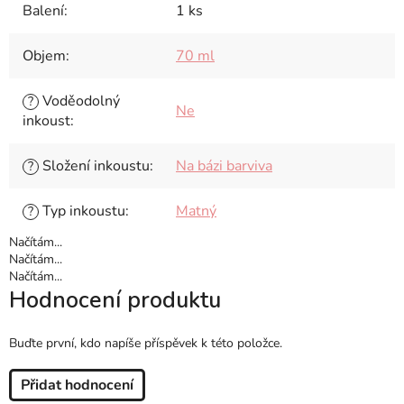
Balení
:
1 ks
Objem
:
70 ml
Voděodolný
?
Ne
inkoust
:
Složení inkoustu
:
Na bázi barviva
?
Typ inkoustu
:
Matný
?
Načítám...
Načítám...
Načítám...
Hodnocení produktu
Buďte první, kdo napíše příspěvek k této položce.
Přidat hodnocení