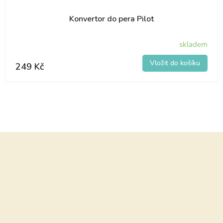
Konvertor do pera Pilot
skladem
249 Kč
Z
á
p
a
t