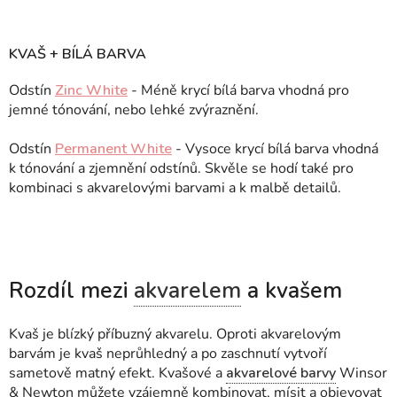
KVAŠ + BÍLÁ BARVA
Odstín
Zinc White
- Méně krycí bílá barva vhodná pro
jemné tónování, nebo lehké zvýraznění.
Odstín
Permanent White
- Vysoce krycí bílá barva vhodná
k tónování a zjemnění odstínů. Skvěle se hodí také pro
kombinaci s akvarelovými barvami a k malbě detailů.
Rozdíl mezi
akvarelem
a kvašem
Kvaš je blízký příbuzný akvarelu. Oproti akvarelovým
barvám je kvaš neprůhledný a po zaschnutí vytvoří
sametově matný efekt. Kvašové a
akvarelové barvy
Winsor
& Newton můžete vzájemně kombinovat, mísit a objevovat