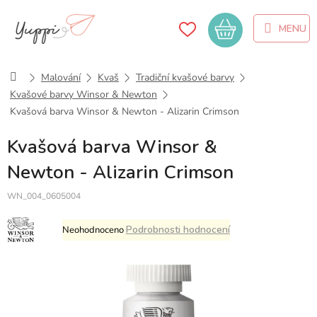
Přejít
na
Nákupní
obsah
košík
Domů
Malování
Kvaš
Tradiční kvašové barvy
Kvašové barvy Winsor & Newton
Kvašová barva Winsor & Newton - Alizarin Crimson
Kvašová barva Winsor &
Newton - Alizarin Crimson
WN_004_0605004
Průměrné
Podrobnosti hodnocení
Neohodnoceno
hodnocení
produktu
je
0,0
z
5