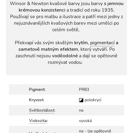
Winsor & Newton kvašové barvy jsou barvy
s jemnou
krémovou konzistenci
a tradicí od roku 1935.
Používají se pro malbu a ilustrace a patří mezi jedny z
nejuznávanějších kvašových barev mezi umělci po
celém světě,
Překvapí vás svým skvělým
krytím,
pigmentací
a
sametově matným efektem,
který vytváří. Po
zaschnutí nejsou
voděodolné
a dají se opětovně
rozmývat vodou.
Pigment:
PR83
Kryvost:
polokrycí
Světlostálost
:
ne
Viskozita
:
vysoká
ne - lze opětovně