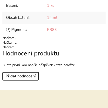
Balení
:
1 ks
Obsah balení
:
14 ml
Pigment
:
PR83
?
Načítám...
Načítám...
Načítám...
Hodnocení produktu
Buďte první, kdo napíše příspěvek k této položce.
Přidat hodnocení
Z
á