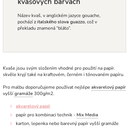
kvašových barvách
Název kvaš, v anglickém jazyce gouache,
pochází
z italského slova
guazzo,
což v
překladu znamená “bláto”.
Kvaše jsou svým složením vhodné pro použití na papír.
skvěle kryjí také na kraftovém, černém i tónovaném papíru.
Pro malbu doporučujeme používat nejlépe
akvarelový papír
vyšší
gramáže
300g/m2.
akvarelový papír
papír pro kombinaci technik -
Mix Media
karton, lepenka nebo barevný papír vyšší gramáže