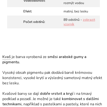
Voděodolnost:
rozmýt vodou
Efekt:
matný, bez lesku
89 odstínů -
zobrazit
Počet odstínů:
vzorník
Kvaš
je barva vyrobená ze
směsi arabské gumy a
pigmentu.
Vysoký obsah pigmentu pak dodává barvě krémovou
konzistenci, vysoké krytí a výsledný sametový matný efekt
bez lesku.
Kvašové barvy se dají
dobře vrstvit a kryjí
i na tmavý
podklad a pozadí. Je možné je také
kombinovat s dalšími
technikami,
například s pastelkami a pastely, které na nich