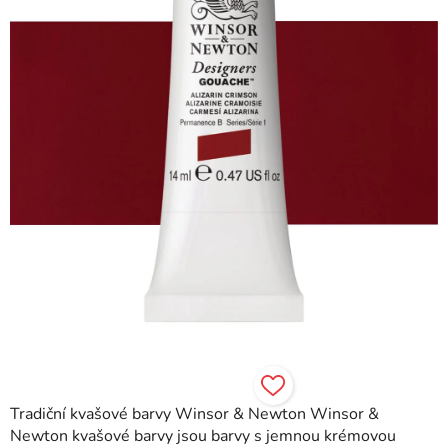
hvězdiček.
Tradiční kvašové barvy Winsor & Newton Winsor &
Newton kvašové barvy jsou barvy s jemnou krémovou