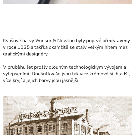
Kvašové barvy Winsor & Newton byly
poprvé představeny
v roce 1935
a takřka okamžitě se staly velkým hitem mezi
grafickými designéry.
V průběhu let prošly dlouhým technologickým vývojem a
vylepšeními. Dnešní kvaše jsou tak více krémovější, hladší,
více kryjí a jejich barvy jsou jasnější.