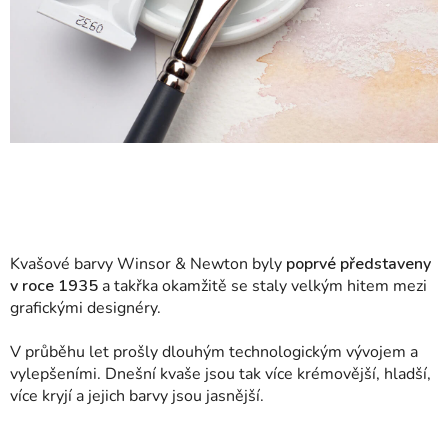
Kvašové barvy Winsor & Newton byly
poprvé představeny
v roce 1935
a takřka okamžitě se staly velkým hitem mezi
grafickými designéry.
V průběhu let prošly dlouhým technologickým vývojem a
vylepšeními. Dnešní kvaše jsou tak více krémovější, hladší,
více kryjí a jejich barvy jsou jasnější.