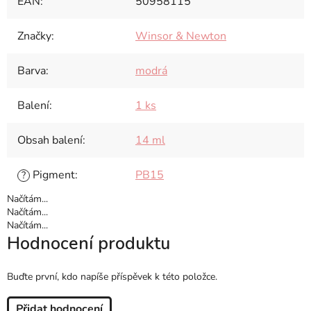
EAN
:
50958115
Značky
:
Winsor & Newton
Barva
:
modrá
Balení
:
1 ks
Obsah balení
:
14 ml
Pigment
:
PB15
?
Načítám...
Načítám...
Načítám...
Hodnocení produktu
Buďte první, kdo napíše příspěvek k této položce.
Přidat hodnocení