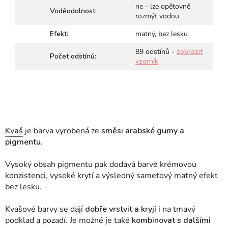
ne - lze opětovně
Voděodolnost:
rozmýt vodou
Efekt:
matný, bez lesku
89 odstínů -
zobrazit
Počet odstínů:
vzorník
Kvaš
je barva vyrobená ze
směsi arabské gumy a
pigmentu.
Vysoký obsah pigmentu pak dodává barvě krémovou
konzistenci, vysoké krytí a výsledný sametový matný efekt
bez lesku.
Kvašové barvy se dají
dobře vrstvit a kryjí
i na tmavý
podklad a pozadí. Je možné je také
kombinovat s dalšími