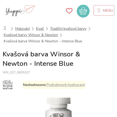
Přejít
na
Nákupní
obsah
košík
Domů
Malování
Kvaš
Tradiční kvašové barvy
Kvašové barvy Winsor & Newton
Kvašová barva Winsor & Newton - Intense Blue
Kvašová barva Winsor &
Newton - Intense Blue
WN_327_0605327
Průměrné
Podrobnosti hodnocení
Neohodnoceno
hodnocení
produktu
je
0,0
z
5