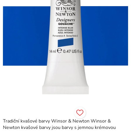
hvězdiček.
Tradiční kvašové barvy Winsor & Newton Winsor &
Newton kvašové barvy jsou barvy s jemnou krémovou