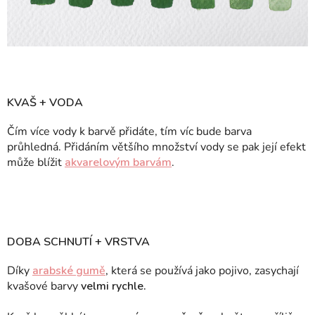
KVAŠ + VODA
Čím více vody k barvě přidáte, tím víc bude barva
průhledná. Přidáním většího množství vody se pak její efekt
může blížit
akvarelovým barvám
.
DOBA SCHNUTÍ + VRSTVA
Díky
arabské gumě
, která se používá jako pojivo, zasychají
kvašové barvy
velmi rychle.