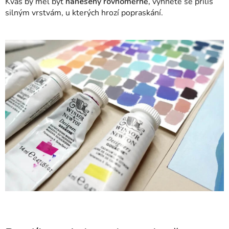
Kvaš by měl být
nanesený rovnoměrně,
vyhněte se příliš
silným vrstvám, u kterých hrozí popraskání.