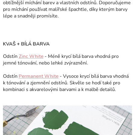
obtížnější míchání barev a vlastních odstínů. Doporučujeme
pro míchání používat malířské špachtle, díky kterým barvy
lépe a snadněji promísíte.
KVAŠ + BÍLÁ BARVA
Odstín
Zinc White
- Méně krycí bílá barva vhodná pro
jemné tónování, nebo lehké zvýraznění.
Odstín
Permanent White
- Vysoce krycí bílá barva vhodná
k tónování a zjemnění odstínů. Skvěle se hodí také pro
kombinaci s akvarelovými barvami a k malbě detailů.