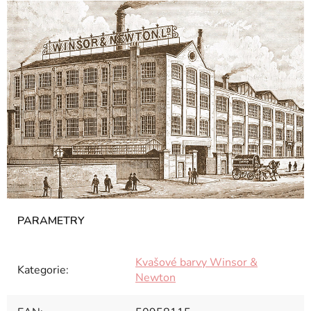
Kvašové barvy Winsor &
Kategorie
:
Newton