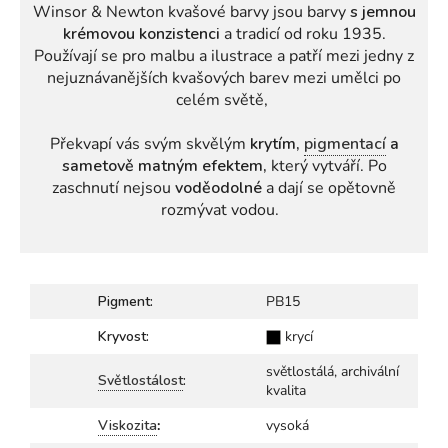
Winsor & Newton kvašové barvy jsou barvy
s jemnou
krémovou konzistenci
a tradicí od roku 1935.
Používají se pro malbu a ilustrace a patří mezi jedny z
nejuznávanějších kvašových barev mezi umělci po
celém světě,
Překvapí vás svým skvělým
krytím,
pigmentací
a
sametově matným efektem,
který vytváří. Po
zaschnutí nejsou
voděodolné
a dají se opětovně
rozmývat vodou.
Pigment:
PB15
Kryvost:
krycí
světlostálá, archivální
Světlostálost
:
kvalita
Viskozita
:
vysoká