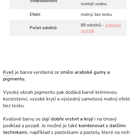
Voděodolnost:
rozmýt vodou
Efekt:
matný, bez lesku
89 odstínů -
zobrazit
Počet odstínů:
vzorník
Kvaš
je barva vyrobená ze
směsi arabské gumy a
pigmentu.
Vysoký obsah pigmentu pak dodává barvě krémovou
konzistenci, vysoké krytí a výsledný sametový matný efekt
bez lesku.
Kvašové barvy se dají
dobře vrstvit a kryjí
i na tmavý
podklad a pozadí. Je možné je také
kombinovat s dalšími
technikami,
například s pastelkami a pastely, které na nich