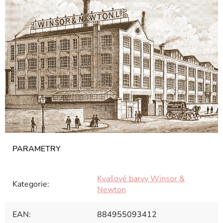
Kvašové barvy Winsor &
Kategorie
:
Newton
EAN
:
884955093412