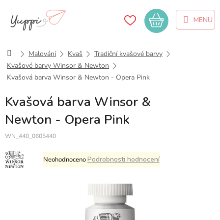
Přejít
na
Nákupní
obsah
košík
Domů
Malování
Kvaš
Tradiční kvašové barvy
Kvašové barvy Winsor & Newton
Kvašová barva Winsor & Newton - Opera Pink
Kvašová barva Winsor &
Newton - Opera Pink
WN_440_0605440
Průměrné
Podrobnosti hodnocení
Neohodnoceno
hodnocení
produktu
je
0,0
z
5