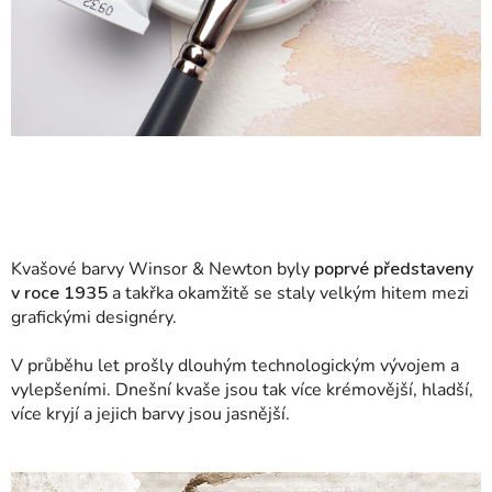
Kvašové barvy Winsor & Newton byly
poprvé představeny
v roce 1935
a takřka okamžitě se staly velkým hitem mezi
grafickými designéry.
V průběhu let prošly dlouhým technologickým vývojem a
vylepšeními. Dnešní kvaše jsou tak více krémovější, hladší,
více kryjí a jejich barvy jsou jasnější.