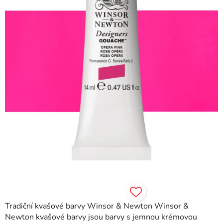
hvězdiček.
Tradiční kvašové barvy Winsor & Newton Winsor &
Newton kvašové barvy jsou barvy s jemnou krémovou