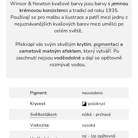
Winsor & Newton kvašové barvy jsou barvy
s jemnou
krémovou konzistenci
a tradicí od roku 1935.
Používají se pro malbu a ilustrace a patří mezi jedny z
nejuznávanějších kvašových barev mezi umělci po
celém světě,
Překvapí vás svým skvělým
krytím,
pigmentací
a
sametově matným efektem,
který vytváří. Po
zaschnutí nejsou
voděodolné
a dají se opětovně
rozmývat vodou.
Pigment:
neuvedeno
Kryvost:
polokrycí
Světlostálost
:
nízká - prchavá
Viskozita
:
vysoká
ne - lze opětovně