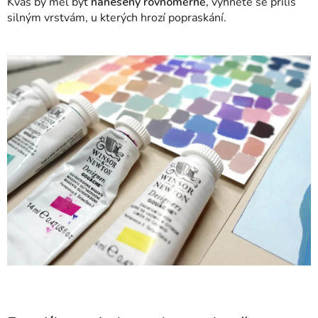
Kvaš by měl být
nanesený rovnoměrně,
vyhněte se příliš
silným vrstvám, u kterých hrozí popraskání.