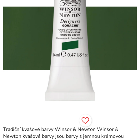
hvězdiček.
Tradiční kvašové barvy Winsor & Newton Winsor &
Newton kvašové barvy jsou barvy s jemnou krémovou