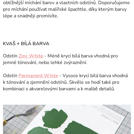
obtížnější míchání barev a vlastních odstínů. Doporučujeme
pro míchání používat malířské špachtle, díky kterým barvy
lépe a snadněji promísíte.
KVAŠ + BÍLÁ BARVA
Odstín
Zinc White
- Méně krycí bílá barva vhodná pro
jemné tónování, nebo lehké zvýraznění.
Odstín
Permanent White
- Vysoce krycí bílá barva vhodná
k tónování a zjemnění odstínů. Skvěle se hodí také pro
kombinaci s akvarelovými barvami a k malbě detailů.