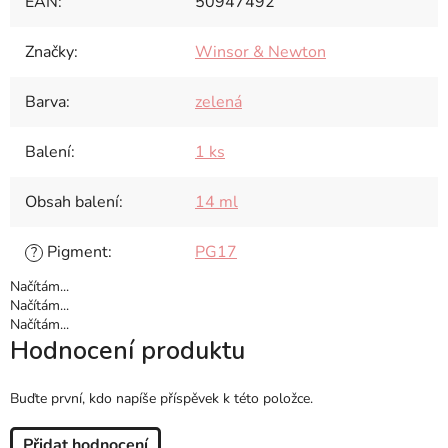
EAN
:
50947492
Značky
:
Winsor & Newton
Barva
:
zelená
Balení
:
1 ks
Obsah balení
:
14 ml
Pigment
:
PG17
?
Načítám...
Načítám...
Načítám...
Hodnocení produktu
Buďte první, kdo napíše příspěvek k této položce.
Přidat hodnocení