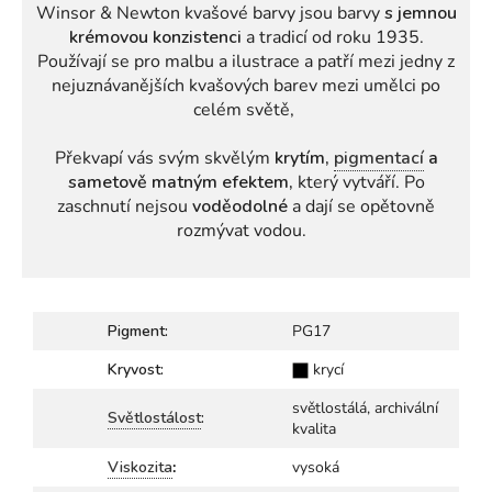
Winsor & Newton kvašové barvy jsou barvy
s jemnou
krémovou konzistenci
a tradicí od roku 1935.
Používají se pro malbu a ilustrace a patří mezi jedny z
nejuznávanějších kvašových barev mezi umělci po
celém světě,
Překvapí vás svým skvělým
krytím,
pigmentací
a
sametově matným efektem,
který vytváří. Po
zaschnutí nejsou
voděodolné
a dají se opětovně
rozmývat vodou.
Pigment:
PG17
Kryvost:
krycí
světlostálá, archivální
Světlostálost
:
kvalita
Viskozita
:
vysoká