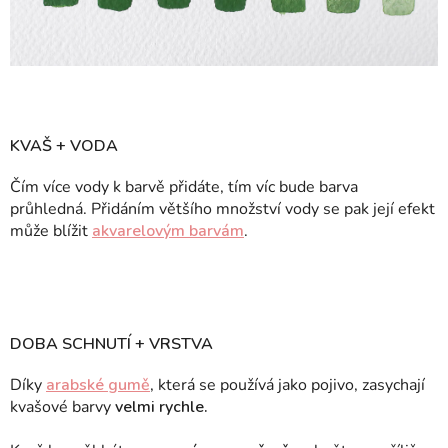
KVAŠ + VODA
Čím více vody k barvě přidáte, tím víc bude barva
průhledná. Přidáním většího množství vody se pak její efekt
může blížit
akvarelovým barvám
.
DOBA SCHNUTÍ + VRSTVA
Díky
arabské gumě
, která se používá jako pojivo, zasychají
kvašové barvy
velmi rychle.