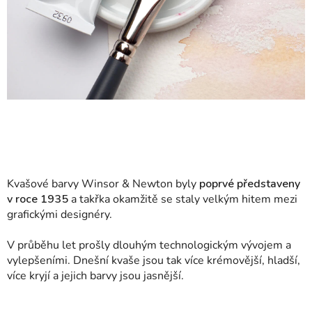
Kvašové barvy Winsor & Newton byly
poprvé představeny
v roce 1935
a takřka okamžitě se staly velkým hitem mezi
grafickými designéry.
V průběhu let prošly dlouhým technologickým vývojem a
vylepšeními. Dnešní kvaše jsou tak více krémovější, hladší,
více kryjí a jejich barvy jsou jasnější.