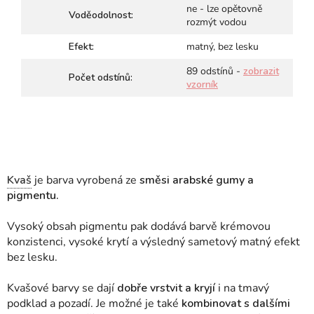
ne - lze opětovně
Voděodolnost:
rozmýt vodou
Efekt:
matný, bez lesku
89 odstínů -
zobrazit
Počet odstínů:
vzorník
Kvaš
je barva vyrobená ze
směsi arabské gumy a
pigmentu.
Vysoký obsah pigmentu pak dodává barvě krémovou
konzistenci, vysoké krytí a výsledný sametový matný efekt
bez lesku.
Kvašové barvy se dají
dobře vrstvit a kryjí
i na tmavý
podklad a pozadí. Je možné je také
kombinovat s dalšími