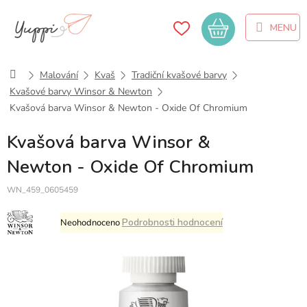
Přejít
na
Nákupní
obsah
košík
Domů
Malování
Kvaš
Tradiční kvašové barvy
Kvašové barvy Winsor & Newton
Kvašová barva Winsor & Newton - Oxide Of Chromium
Kvašová barva Winsor &
Newton - Oxide Of Chromium
WN_459_0605459
Průměrné
Podrobnosti hodnocení
Neohodnoceno
hodnocení
produktu
je
0,0
z
5