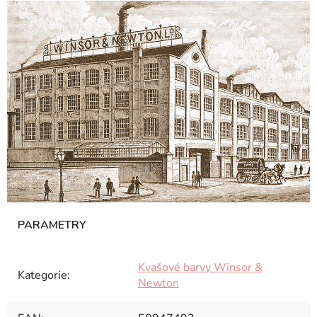
Kvašové barvy Winsor &
Kategorie
:
Newton