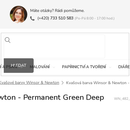
Máte otázky? Rádi pomůžeme.
(+420)
733 510 583
(Po-Pá 8:00 - 17:00 hod.)
HLEDAT
Í A PSANÍ
MALOVÁNÍ
PAPÍRNICTVÍ A TVOŘENÍ
DIÁŘE
Kvašové barvy Winsor & Newton
Kvašová barva Winsor & Newton -
wton - Permanent Green Deep
WN_482_