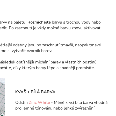
arvy na paletu.
Rozmíchejte
barvu s trochou vody nebo
edit. Po zaschnutí je vždy možné barvu znovu aktivovat
větlejší odstíny jsou po zaschnutí tmavší, naopak tmavé
me si vytvořit vzorník barev.
ásledek obtížnější míchání barev a vlastních odstínů.
htle, díky kterým barvy lépe a snadněji promísíte.
KVAŠ + BÍLÁ BARVA
Odstín
Zinc White
- Méně krycí bílá barva vhodná
pro jemné tónování, nebo lehké zvýraznění.