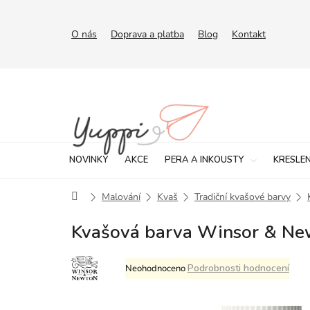
Přejít
na
obsah
O nás
Doprava a platba
Blog
Kontakt
NOVINKY
AKCE
PERA A INKOUSTY
KRESLEN
Domů
Malování
Kvaš
Tradiční kvašové barvy
Kvašová barva Winsor & Ne
Průměrné
Podrobnosti hodnocení
Neohodnoceno
hodnocení
produktu
je