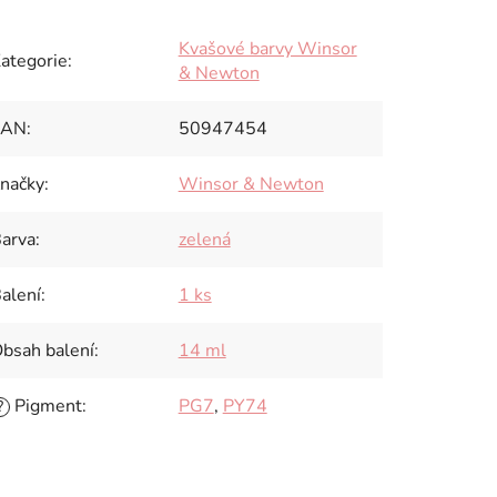
Kvašové barvy Winsor
ategorie
:
& Newton
EAN
:
50947454
načky
:
Winsor & Newton
arva
:
zelená
alení
:
1 ks
bsah balení
:
14 ml
Pigment
:
PG7
,
PY74
?