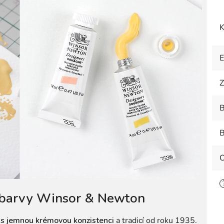
K
Z
B
B
O
 barvy Winsor & Newton
y
s jemnou krémovou konzistenci
a tradicí od roku 1935.