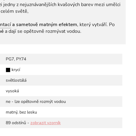
ezi jedny z nejuznávanějších kvašových barev mezi umělci
 celém světě,
ntací
a sametově matným efektem,
který vytváří. Po
né
a dají se opětovně rozmývat vodou.
PG7, PY74
krycí
světlostálá
vysoká
ne - lze opětovně rozmýt vodou
matný, bez lesku
89 odstínů -
zobrazit vzorník