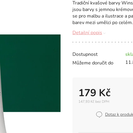
Tradiční kvašové barvy Wi
jsou barvy s jemnou krémovou
se pro malbu a ilustrace a p
barev mezi umělci po celém.
Detailní popis
Dostupnost
sk
11.
Můžeme doručit do
179 Kč
147,93 Kč bez DPH
Měrná
cena:
Dotaz k produ