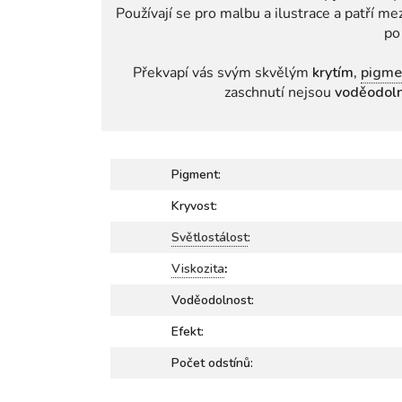
Používají se pro malbu a ilustrace a patří m
po
Překvapí vás svým skvělým
krytím,
pigme
zaschnutí nejsou
voděodol
Pigment:
Kryvost:
Světlostálost
:
Viskozita
:
Voděodolnost:
Efekt:
Počet odstínů: