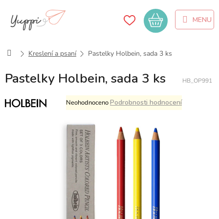
Přejít
na
Nákupní
obsah
košík
Domů
Kreslení a psaní
Pastelky Holbein, sada 3 ks
Pastelky Holbein, sada 3 ks
HB_OP991
Průměrné
Podrobnosti hodnocení
Neohodnoceno
hodnocení
produktu
je
0,0
z
5
hvězdiček.