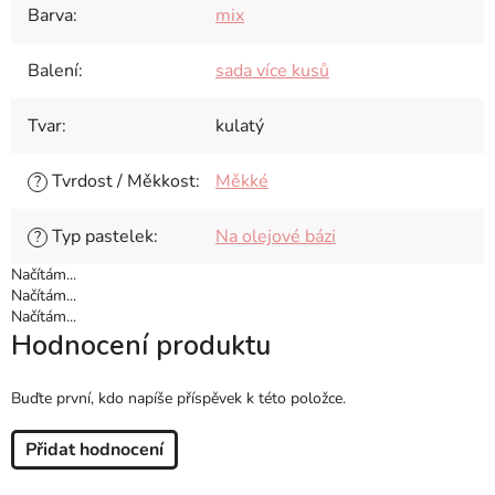
Barva
:
mix
Balení
:
sada více kusů
Tvar
:
kulatý
Tvrdost / Měkkost
:
Měkké
?
Typ pastelek
:
Na olejové bázi
?
Načítám...
Načítám...
Načítám...
Hodnocení produktu
Buďte první, kdo napíše příspěvek k této položce.
Přidat hodnocení