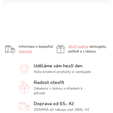
Pastel
Portrait,
Basic
sada
sada
Pastel
Tones,
sada
Tones,
24
36
Tones,
sada
12
sada
ks
ks
sada
sada
sada
Metallic,
Luminous,
12
ks
12
50
50
150
sada
sada
ks
ks
ks
ks
ks
6
6
Informace o bezpečné
Zboží balíme
ekologicky,
ks
ks
dopravě
pečlivě a s láskou
Uděláme vám hezčí den
Naše kreativní produkty si zamilujete
Radost otevřít
Zabaleno s láskou a ohledem k
přírodě
Doprava od 65,- Kč
ZDARMA při nákupu nad 1600,- Kč