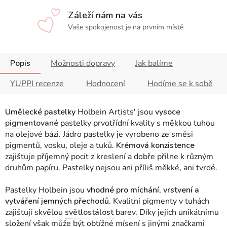
Záleží nám na vás
Vaše spokojenost je na prvním místě
Popis
Možnosti dopravy
Jak balíme
YUPPI recenze
Hodnocení
Hodíme se k sobě
Umělecké pastelky
Holbein Artists' jsou
vysoce
pigmentované
pastelky prvotřídní kvality s měkkou tuhou
na olejové bázi. Jádro pastelky je vyrobeno ze směsi
pigmentů, vosku, oleje a tuků.
Krémová konzistence
zajišťuje příjemný pocit z kreslení a dobře přilne k různým
druhům papíru. Pastelky nejsou ani příliš měkké, ani tvrdé.
Pastelky Holbein jsou
vhodné pro míchání, vrstvení a
vytváření jemných přechodů.
Kvalitní pigmenty v tuhách
zajišťují skvělou
světlostálost
barev. Díky jejich unikátnímu
složení však může být obtížné mísení s jinými značkami