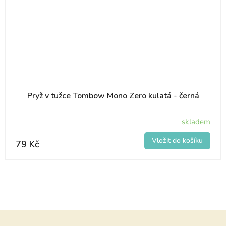
Pryž v tužce Tombow Mono Zero kulatá - černá
skladem
79 Kč
Z