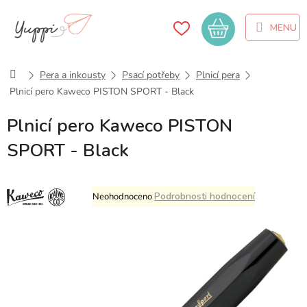
Přejít
na
Nákupní
obsah
košík
Domů
Pera a inkousty
Psací potřeby
Plnicí pera
Plnicí pero Kaweco PISTON SPORT - Black
Plnicí pero Kaweco PISTON
SPORT - Black
Průměrné
Podrobnosti hodnocení
Neohodnoceno
hodnocení
produktu
je
0,0
z
5
hvězdiček.