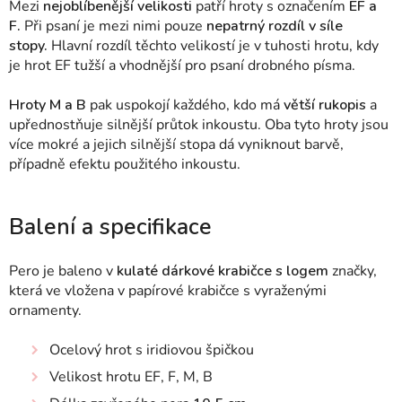
Mezi
nejoblíbenější velikosti
patří hroty s označením
EF a
F.
Při psaní je mezi nimi pouze
nepatrný rozdíl v síle
stopy.
Hlavní rozdíl těchto velikostí je v tuhosti hrotu, kdy
je hrot EF tužší a vhodnější pro psaní drobného písma.
Hroty M a B
pak uspokojí každého, kdo má
větší rukopis
a
upřednostňuje silnější průtok inkoustu. Oba tyto hroty jsou
více mokré a jejich silnější stopa dá vyniknout barvě,
případně efektu použitého inkoustu.
Balení a specifikace
Pero je baleno v
kulaté dárkové krabičce s logem
značky,
která ve vložena v papírové krabičce s vyraženými
ornamenty.
Ocelový hrot s iridiovou špičkou
Velikost hrotu EF, F, M, B