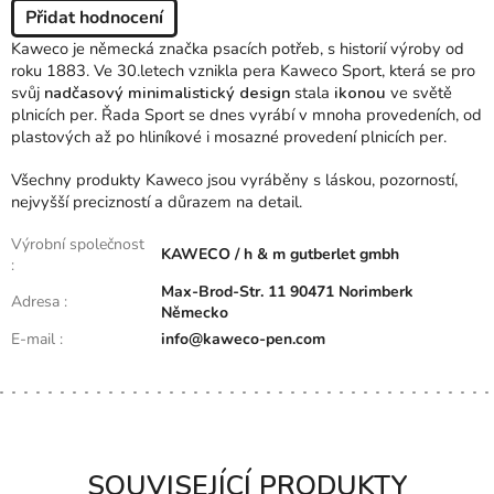
Přidat hodnocení
Kaweco je německá značka psacích potřeb, s historií výroby od
roku 1883. Ve 30.letech vznikla pera Kaweco Sport, která se pro
svůj
nadčasový minimalistický design
stala
ikonou
ve světě
plnicích per. Řada Sport se dnes vyrábí v mnoha provedeních, od
plastových až po hliníkové i mosazné provedení plnicích per.
Všechny produkty Kaweco jsou vyráběny s láskou, pozorností,
nejvyšší precizností a důrazem na detail.
Výrobní společnost
KAWECO / h & m gutberlet gmbh
:
Max-Brod-Str. 11 90471 Norimberk
Adresa
:
Německo
E-mail
:
info@kaweco-pen.com
SOUVISEJÍCÍ PRODUKTY